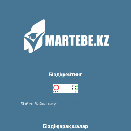
Біздің рейтинг
Бізбен байланысу:
tolegenberikbol@gmail.com
Біздің парақшалар