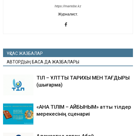
https://martebe.kz
Журналист.
ҰҚСАС ЖАЗБАЛАР
АВТОРДЫҢ БАСҚА ДА ЖАЗБАЛАРЫ
ТІЛ – ҰЛТТЫҢ ТАРИХЫ МЕН ТАҒДЫРЫ
(шығарма)
«АНА ТІЛІМ – АЙБЫНЫМ» атты тілдер
мерекесінің сценариі