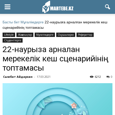
Басты бет
Мұғалімдерге
22-наурызға арналған мерекелік кеш
сценарийінің топтамасы
Lifestyle
Жаңалықтар
Мұғалімдерге
Оқушыларға
Рефераттар
Студенттерге
22-наурызға арналған
мерекелік кеш сценарийінің
топтамасы
Сымбат Айдархан
-
17.03.2021
6212
0