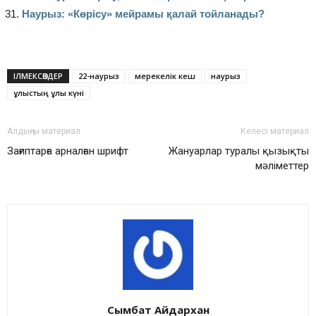
Наурыз: «Көрісу» мейрамы қалай тойланады?
ІЛМЕКСӨЗДЕР
22-наурыз
мерекелік кеш
наурыз
ұлыстың ұлы күні
Алдыңғы материал
Келесі материал
Зағиптарға арналған шрифт
Жануарлар туралы қызықты
мәліметтер
Сымбат Айдархан