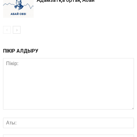
Адамзатқа ортақ Абай
ПІКІР ҚАЛДЫРУ