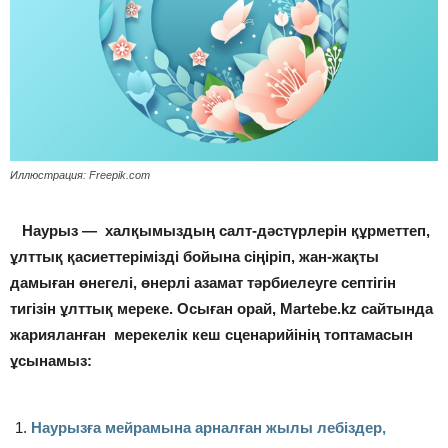
Иллюстрация: Freepik.com
Наурыз — халқымыздың салт-дәстүрлерін құрметтеп,
ұлттық қасиеттерімізді бойына сіңіріп, жан-жақты
дамыған өнегелі, өнерлі азамат тәрбиелеуге септігін
тигізін ұлттық мереке. Осыған орай, Martebe.kz сайтында
жарияланған мерекелік кеш сценарийінің топтамасын
ұсынамыз:
Наурызға мейрамына арналған жылы лебіздер,