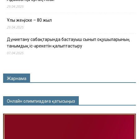
29.04.2025
Ұлы жеңіске – 80 жыл
29.04.2025
Дүниетану сабақтарында бастауыш сынып оқушыларының
танымдық іс-әрекетін қалыптастыру
07.04.2025
Жарнама
Онлайн олимпиадаға қатысыңыз