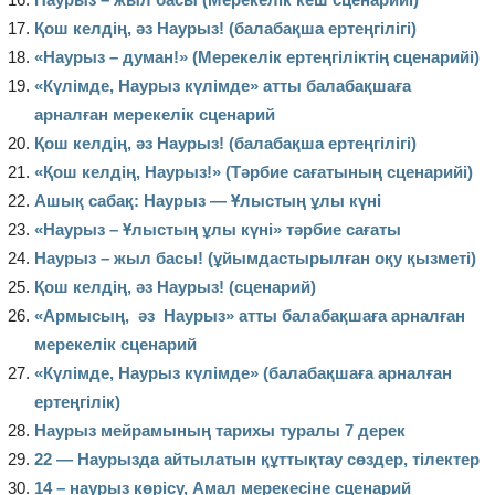
Қош келдің, әз Наурыз! (балабақша ертеңгілігі)
«Наурыз – думан!» (Мерекелік ертеңгіліктің сценарийі)
«Күлімде, Наурыз күлімде» атты балабақшаға
арналған мерекелік сценарий
Қош келдің, әз Наурыз! (балабақша ертеңгілігі)
«Қош келдің, Наурыз!» (Тәрбие сағатының сценарийі)
Ашық сабақ: Наурыз — Ұлыстың ұлы күні
«Наурыз – Ұлыстың ұлы күні» тәрбие сағаты
Наурыз – жыл басы! (ұйымдастырылған оқу қызметі)
Қош келдің, әз Наурыз! (сценарий)
«Армысың, әз Наурыз» атты балабақшаға арналған
мерекелік сценарий
«Күлімде, Наурыз күлімде» (балабақшаға арналған
ертеңгілік)
Наурыз мейрамының тарихы туралы 7 дерек
22 — Наурызда айтылатын құттықтау сөздер, тілектер
14 – наурыз көрісу, Амал мерекесіне сценарий