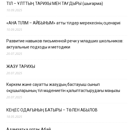
ТІЛ – ҰЛТТЫҢ ТАРИХЫ МЕН ТАҒДЫРЫ (шығарма)
10.09.2025
«АНА ТІЛІМ – АЙБЫНЫМ» атты тілдер мерекесінің сценариі
10.09.2025
Развитие навыков письменной речи у младших школьников:
актуальные подходы и методики
20.07.2025
ЖАЗУ ТАРИХЫ
20.07.2025
Көркем және сауатты жазудың бастауыш сынып
оқушыларының тіл мәдениетін қалыптастырудағы маңызы
20.07.2025
КЕҢЕС ОДАҒЫНЫҢ БАТЫРЫ – ТӨЛЕН ҚАБЫЛОВ
18.05.2025
Адамзатқа ортақ Абай