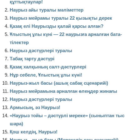
құттықтаулар!
Наурыз айы туралы мәліметтер
Наурыз мейрамы туралы 22 қызықты дерек
Қазақ елі Наурызды қалай қарсы алған?
Ұлыстың ұлы күні — 22 наурызға арналған бата-
тілектер
Наурыз дәстүрлері туралы
Табақ тарту дәстүрі
Қазақ халқының салт-дәстүрлері
Нұр себеле, Ұлыстың ұлы күні!
Наурыз-жыл басы (ашық сабақ сценарийі)
Наурыз мейрамына арналған өлеңдер жинағы
Наурыз дәстүрлері туралы
Армысың, әз Наурыз!
«Наурыз тойы – дәстүрлі мереке» (сыныптан тыс
шара)
Қош келдің, Наурыз!
Наурыз – жыл басы (Мерекелік кеш сценарийі)