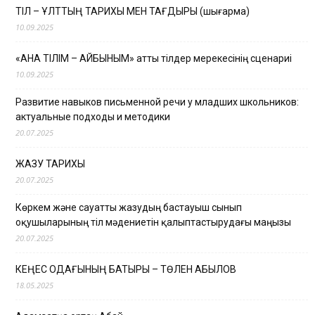
ТІЛ – ҰЛТТЫҢ ТАРИХЫ МЕН ТАҒДЫРЫ (шығарма)
10.09.2025
«АНА ТІЛІМ – АЙБЫНЫМ» атты тілдер мерекесінің сценариі
10.09.2025
Развитие навыков письменной речи у младших школьников:
актуальные подходы и методики
20.07.2025
ЖАЗУ ТАРИХЫ
20.07.2025
Көркем және сауатты жазудың бастауыш сынып
оқушыларының тіл мәдениетін қалыптастырудағы маңызы
20.07.2025
КЕҢЕС ОДАҒЫНЫҢ БАТЫРЫ – ТӨЛЕН ҚАБЫЛОВ
18.05.2025