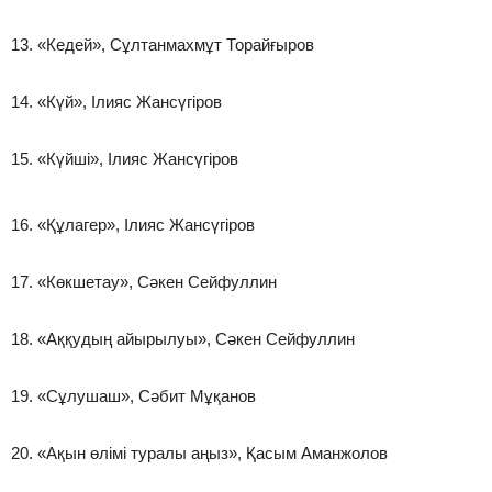
13. «Кедей», Сұлтанмахмұт Торайғыров
14. «Күй», Ілияс Жансүгіров
15. «Күйші», Ілияс Жансүгіров
16. «Құлагер», Ілияс Жансүгіров
17. «Көкшетау», Сәкен Сейфуллин
18. «Аққудың айырылуы», Сәкен Сейфуллин
19. «Сұлушаш», Сәбит Мұқанов
20. «Ақын өлімі туралы аңыз», Қасым Аманжолов