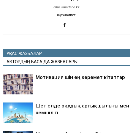
https://martebe.kz
Журналист.
ҰҚСАС ЖАЗБАЛАР
АВТОРДЫҢ БАСҚА ДА ЖАЗБАЛАРЫ
Мотивация үшін ең керемет кітаптар
Шет елде оқудың артықшылығы мен
кемшілігі…