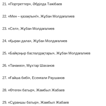
21. «Портреттер», Әбділда Тәжібаев
22. «Мен – қазақпын!», Жұбан Молдағалиев
23. «Сел», Жұбан Молдағалиев
24. «Қыран дала», Жұбан Молдағалиев
25. «Байқоңыр баспалдақтары», Жұбан Молдағалиев
26. «Танакөз», Мұхтар Шаханов
27. «Ғайша бибі», Есенғали Раушанов
28. «Өтеген батыр», Жамбыл Жабаев
29. «Сұраншы батыр», Жамбыл Жабаев