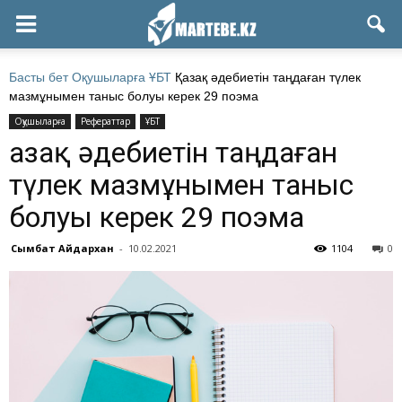
Басты бет
Оқушыларға
ҰБТ
Қазақ әдебиетін таңдаған түлек
мазмұнымен таныс болуы керек 29 поэма
Оқушыларға
Рефераттар
ҰБТ
Қазақ әдебиетін таңдаған
түлек мазмұнымен таныс
болуы керек 29 поэма
Сымбат Айдархан
-
10.02.2021
1104
0