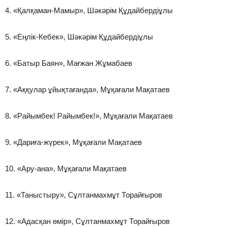
4. «Қалқаман-Мамыр», Шәкәрім Құдайбердіұлы
5. «Еңлік-Кебек», Шәкәрім Құдайбердіұлы
6. «Батыр Баян», Мағжан Жұмабаев
7. «Аққулар ұйықтағанда», Мұқағали Мақатаев
8. «Райымбек! Райымбек!», Мұқағали Мақатаев
9. «Дариға-жүрек», Мұқағали Мақатаев
10. «Ару-ана», Мұқағали Мақатаев
11. «Таныстыру», Сұлтанмахмұт Торайғыров
12. «Адасқан өмір», Сұлтанмахмұт Торайғыров