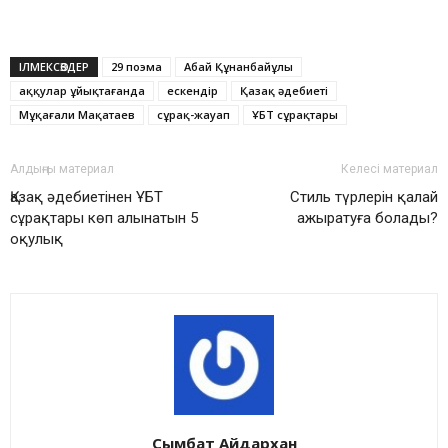
ІЛМЕКСӨЗДЕР
29 поэма
Абай Құнанбайұлы
аққулар ұйықтағанда
ескендір
Қазақ әдебиеті
Мұқағали Мақатаев
сұрақ-жауап
ҰБТ сұрақтары
Алдыңғы материал
Келесі материал
Қазақ әдебиетінен ҰБТ
Стиль түрлерін қалай
сұрақтары көп алынатын 5
ажыратуға болады?
оқулық
Сымбат Айдархан