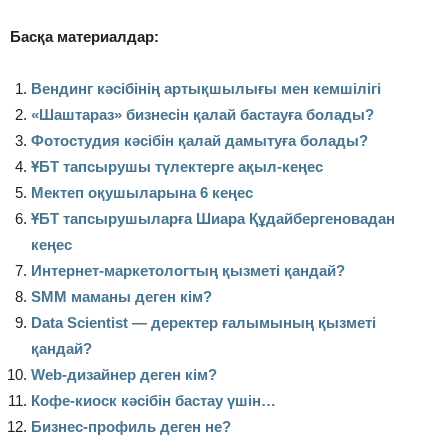
Басқа материалдар:
Вендинг кәсібінің артықшылығы мен кемшілігі
«Шаштараз» бизнесін қалай бастауға болады?
Фотостудия кәсібін қалай дамытуға болады?
ҰБТ тапсырушы түлектерге ақыл-кеңес
Мектеп оқушыларына 6 кеңес
ҰБТ тапсырушыларға Шиара Құдайбергеновадан
кеңес
Интернет-маркетологтың қызметі қандай?
SMM маманы деген кім?
Data Scientist — деректер ғалымының қызметі
қандай?
Web-дизайнер деген кім?
Кофе-киоск кәсібін бастау үшін…
Бизнес-профиль деген не?