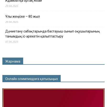
Адамзатқа ортақ Абай
29.04.2025
Ұлы жеңіске – 80 жыл
29.04.2025
Дүниетану сабақтарында бастауыш сынып оқушыларының
танымдық іс-әрекетін қалыптастыру
07.04.2025
Жарнама
Онлайн олимпиадаға қатысыңыз