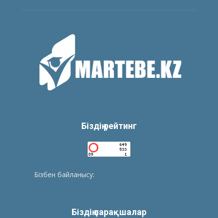
Біздің рейтинг
Бізбен байланысу:
tolegenberikbol@gmail.com
Біздің парақшалар