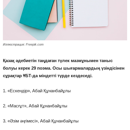
Иллюстрация: Freepik.com
Қазақ әдебиетін таңдаған түлек мазмұнымен таныс
болуы керек 29 поэма. Осы шығармалардың үзіндісінен
сұрақтар ҰБТ-да міндетті түрде кездеседі.
1. «Ескендір», Абай Құнанбайұлы
2. «Масғұт», Абай Құнанбайұлы
3. «Әзім әңгімесі», Абай Құнанбайұлы