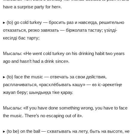
have a surprise party for her».
▸ (to) go cold turkey — бросить раз и навсегда, решительно
отказаться, резко завязать — біржолата тастау; үзілді-
кесілді бас тарту;
Мысалы: «He went cold turkey on his drinking habit two years
ago and hasn’t had a drink since».
▸ (to) face the music — отвечать за свои действия,
расплачиваться, «расхлёбывать кашу» — өз іс-әрекетіңе
жауап беру; шындыққа тіке қарау.
Мысалы: «If you have done something wrong, you have to face
the music. There’s no escaping out of it».
▸ (to be) on the ball — схватывать на лету, быть на высоте, не