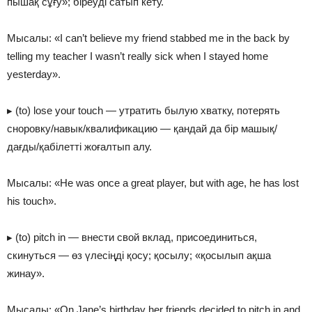
пышақ сұғу»; біреуді сатып кету.
Мысалы: «I can’t believe my friend stabbed me in the back by
telling my teacher I wasn’t really sick when I stayed home
yesterday».
▸ (to) lose your touch — утратить былую хватку, потерять
сноровку/навык/квалификацию — қандай да бір машық/
дағды/қабілетті жоғалтып алу.
Мысалы: «He was once a great player, but with age, he has lost
his touch».
▸ (to) pitch in — внести свой вклад, присоединиться,
скинуться — өз үлесіңді қосу; қосылу; «қосылып ақша
жинау».
Мысалы: «On Jane’s birthday her friends decided to pitch in and