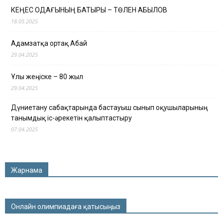
КЕҢЕС ОДАҒЫНЫҢ БАТЫРЫ – ТӨЛЕН ҚАБЫЛОВ
18.05.2025
Адамзатқа ортақ Абай
29.04.2025
Ұлы жеңіске – 80 жыл
29.04.2025
Дүниетану сабақтарында бастауыш сынып оқушыларының
танымдық іс-әрекетін қалыптастыру
07.04.2025
Жарнама
Онлайн олимпиадаға қатысыңыз