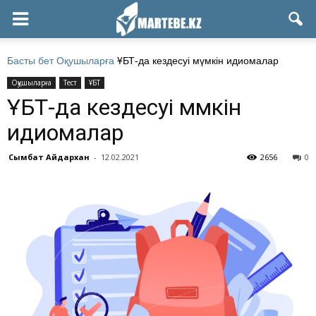
Басты бет
Оқушыларға
ҰБТ-да кездесуі мүмкін идиомалар
Оқушыларға
Тест
ҰБТ
ҰБТ-да кездесуі мүмкін
идиомалар
Сымбат Айдархан
-
12.02.2021
2656
0