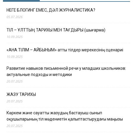
НЕГЕ БЛОГИНГ ЕМЕС, ДӘЛ ЖУРНАЛИСТИКА?
05.07.2026
ТІЛ – ҰЛТТЫҢ ТАРИХЫ МЕН ТАҒДЫРЫ (шығарма)
10.09.2025
«АНА ТІЛІМ – АЙБЫНЫМ» атты тілдер мерекесінің сценариі
10.09.2025
Развитие навыков письменной речи у младших школьников:
актуальные подходы и методики
20.07.2025
ЖАЗУ ТАРИХЫ
20.07.2025
Көркем және сауатты жазудың бастауыш сынып
оқушыларының тіл мәдениетін қалыптастырудағы маңызы
20.07.2025