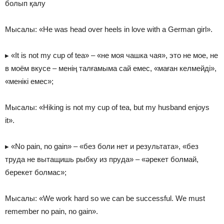
болып қалу
Мысалы: «He was head over heels in love with a German girl».
▸ «It is not my cup of tea» – «не моя чашка чая», это не мое, не
в моём вкусе – менің талғамыма сай емес, «маған келмейді»,
«менікі емес»;
Мысалы: «Hiking is not my cup of tea, but my husband enjoys
it».
▸ «No pain, no gain» – «без боли нет и результата», «без
труда не вытащишь рыбку из пруда» – «әрекет болмай,
берекет болмас»;
Мысалы: «We work hard so we can be successful. We must
remember no pain, no gain».