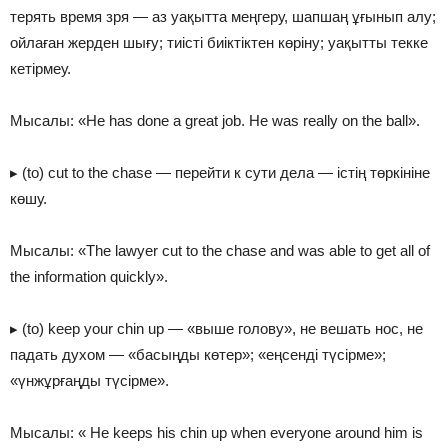
терять время зря — аз уақытта меңгеру, шапшаң ұғынып алу;
ойлаған жерден шығу; тиісті биіктіктен көріну; уақытты текке
кетірмеу.
Мысалы: «He has done a great job. He was really on the ball».
▸ (to) cut to the chase — перейти к сути дела — істің төркініне
көшу.
Мысалы: «The lawyer cut to the chase and was able to get all of
the information quickly».
▸ (to) keep your chin up — «выше голову», не вешать нос, не
падать духом — «басыңды көтер»; «еңсенді түсірме»;
«үнжұрғаңды түсірме».
Мысалы: « He keeps his chin up when everyone around him is