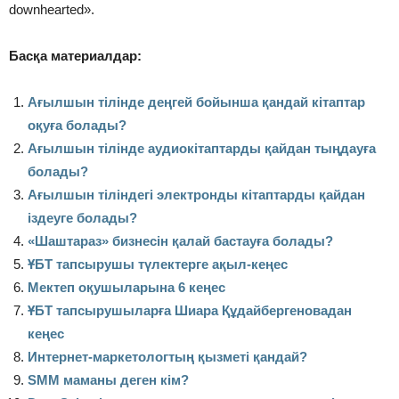
downhearted».
Басқа материалдар:
Ағылшын тілінде деңгей бойынша қандай кітаптар
оқуға болады?
Ағылшын тілінде аудиокітаптарды қайдан тыңдауға
болады?
Ағылшын тіліндегі электронды кітаптарды қайдан
іздеуге болады?
«Шаштараз» бизнесін қалай бастауға болады?
ҰБТ тапсырушы түлектерге ақыл-кеңес
Мектеп оқушыларына 6 кеңес
ҰБТ тапсырушыларға Шиара Құдайбергеновадан
кеңес
Интернет-маркетологтың қызметі қандай?
SMM маманы деген кім?