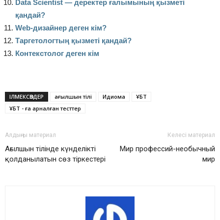
Data Scientist — деректер ғалымының қызметі
қандай?
Web-дизайнер деген кім?
Таргетологтың қызметі қандай?
Контекстолог деген кім
ІЛМЕКСӨЗДЕР
ағылшын тілі
Идиома
ҰБТ
ҰБТ - ға арналған тесттер
Алдыңғы материал
Келесі материал
Ағылшын тілінде күнделікті
Мир профессий-необычный
қолданылатын сөз тіркестері
мир