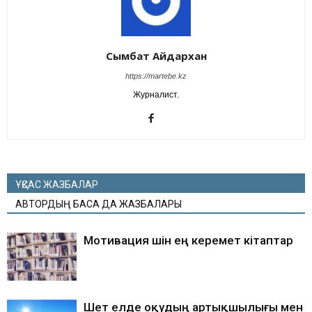
Сымбат Айдархан
https://martebe.kz
Журналист.
ҰҚСАС ЖАЗБАЛАР
АВТОРДЫҢ БАСҚА ДА ЖАЗБАЛАРЫ
Мотивация үшін ең керемет кітаптар
Шет елде оқудың артықшылығы мен