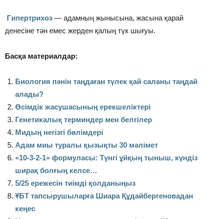
Гипертрихоз
— адамның жынысына, жасына қарай
денесіне тән емес жерден қалың түк шығуы.
Басқа материалдар:
Биология пәнін таңдаған түлек қай саланы таңдай
алады?
Өсімдік жасушасының ерекшеліктері
Генетикалық терминдер мен белгілер
Мидың негізгі бөлімдері
Адам миы туралы қызықты 30 мәлімет
«10-3-2-1» формуласы: Түнгі ұйқың тыныш, күндіз
ширақ болғың келсе…
5/25 ережесін тиімді қолданыңыз
ҰБТ тапсырушыларға Шиара Құдайбергеновадан
кеңес