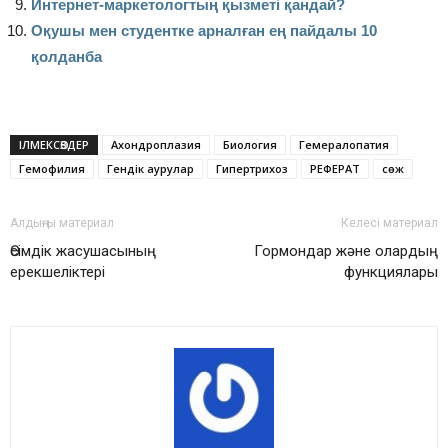
Интернет-маркетологтың қызметі қандай?
Оқушы мен студентке арналған ең пайдалы 10
қолданба
ІЛМЕКСӨЗДЕР
Ахондроплазия
Биология
Гемералопатия
Гемофилия
Гендік аурулар
Гипертрихоз
РЕФЕРАТ
сөж
Алдыңғы материал
Келесі материал
Өсімдік жасушасының
Гормондар және олардың
ерекшеліктері
функциялары