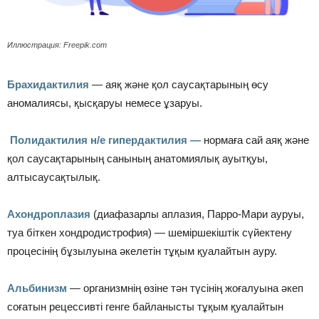
Иллюстрация: Freepik.com
Брахидактилия
— аяқ және қол саусақтарының өсу
аномалиясы, қысқаруы немесе ұзаруы.
Полидактилия
н/е гипердактилия —
нормаға сай аяқ және
қол саусақтарының санының анатомиялық ауытқуы,
алтысаусақтылық.
Ахондроплазия
(диафазарлы аплазия, Парро-Мари ауруы,
туа біткен хондродистрофия) — шеміршекіштік сүйектену
процесінің бұзылуына әкелетін тұқым қуалайтын ауру.
Альбинизм
— организмнің өзіне тән түсінің жоғалуына әкеп
соғатын рецессивті генге байланысты тұқым қуалайтын