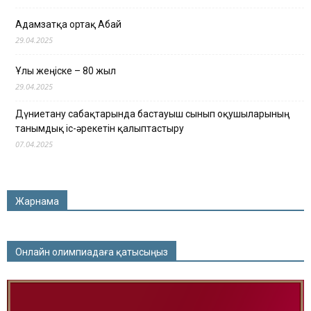
Адамзатқа ортақ Абай
29.04.2025
Ұлы жеңіске – 80 жыл
29.04.2025
Дүниетану сабақтарында бастауыш сынып оқушыларының
танымдық іс-әрекетін қалыптастыру
07.04.2025
Жарнама
Онлайн олимпиадаға қатысыңыз