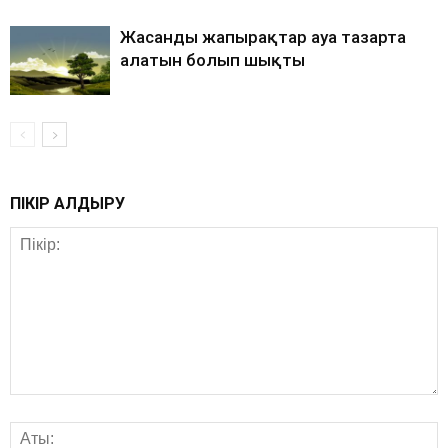
Жасанды жапырақтар ауа тазарта
алатын болып шықты
ПІКІР ҚАЛДЫРУ