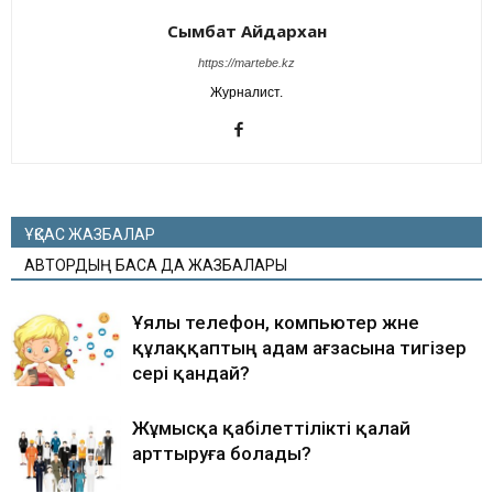
Сымбат Айдархан
https://martebe.kz
Журналист.
ҰҚСАС ЖАЗБАЛАР
АВТОРДЫҢ БАСҚА ДА ЖАЗБАЛАРЫ
Ұялы телефон, компьютер және
құлаққаптың адам ағзасына тигізер
әсері қандай?
Жұмысқа қабілеттілікті қалай
арттыруға болады?