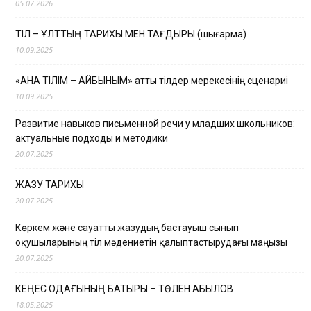
05.07.2026
ТІЛ – ҰЛТТЫҢ ТАРИХЫ МЕН ТАҒДЫРЫ (шығарма)
10.09.2025
«АНА ТІЛІМ – АЙБЫНЫМ» атты тілдер мерекесінің сценариі
10.09.2025
Развитие навыков письменной речи у младших школьников:
актуальные подходы и методики
20.07.2025
ЖАЗУ ТАРИХЫ
20.07.2025
Көркем және сауатты жазудың бастауыш сынып
оқушыларының тіл мәдениетін қалыптастырудағы маңызы
20.07.2025
КЕҢЕС ОДАҒЫНЫҢ БАТЫРЫ – ТӨЛЕН ҚАБЫЛОВ
18.05.2025