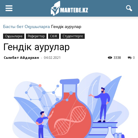
Басты бет
Оқушыларға
Гендік аурулар
Оқушыларға
Рефераттар
СӨЖ
Студенттерге
Гендік аурулар
Сымбат Айдархан
-
04.02.2021
3338
0