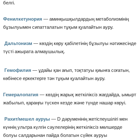
белгі.
Фенилкетунория
— аминқышқылдардың метаболизмінің
бұзылуымен сипатталатын тұқым қуалайтын ауру.
Дальтонизм
— көздің көру қабілетінің бұзылуы нәтижесінде
түсті ажырата алмаушылық.
Гемофилия
— ұдайы қан ағып, тоқтатуы қиынға соғатын,
көбінесе еркектерге тән тұқым қуалайтын ауру.
Гемералопатия
— көздің жарық жеткіліксіз жағдайда, ымырт
жабылып, қараңғы түскен кезде және түнде нашар көруі.
Рахит/мешел ауруы
— D дәруменінің жетіспеушілігі мен
күннің ультра күлгін сәулелерінің жеткіліксіз мөлшерде
болуы салдарынан пайда болатын cүйек ауруы