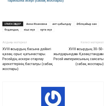
тарихына әсері (сабақ жоспары)
ІЛМЕКСӨЗДЕР
Анна Иоановна
ант қабылдау
Әбілқайыр хан
бодандық
кіші жүз
орта жүз
Алдыңғы материал
Келесі материал
ХVІІІ ғасырдың басына дейінгі
XVIII ғасырдың 30-50-
қазақ-орыс қатынастары.
жылдарындағы Қазақстандағы
Ресейдің әскери отарлау
Ресей империясының саясаты
әрекеттерінің басталуы (сабақ
(сабақ жоспары)
жоспары)