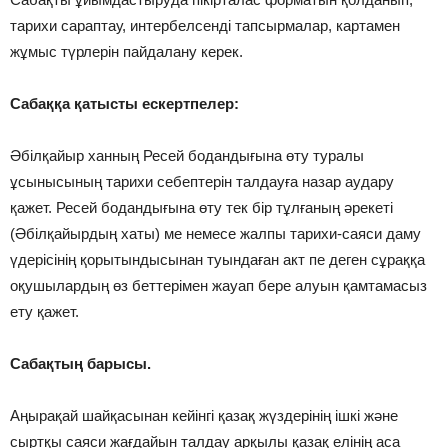
тарихи сараптау, интербелсенді тапсырмалар, картамен
жұмыс түрлерін пайдалану керек.
Сабаққа қатысты ескертпелер:
Әбілқайыр ханның Ресей бодандығына өту туралы
ұсынысының тарихи себептерін талдауға назар аудару
қажет. Ресей бодандығына өту тек бір тұлғаның әрекеті
(Әбілқайырдың хаты) ме немесе жалпы тарихи-саяси даму
үдерісінің қорытындысынан туындаған акт пе деген сұраққа
оқушылардың өз беттерімен жауап бере алуын қамтамасыз
ету қажет.
Сабақтың барысы.
Аңырақай шайқасынан кейінгі қазақ жүздерінің ішкі және
сыртқы саяси жағдайын талдау арқылы қазақ елінің аса