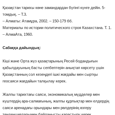
Қазақстан тарихы көне замандардан бүгінгі күнге дейін. 5-
томдық. – Т.3.
– Алматы: Атамұра, 2002. – 150-179 бб.
Материалы по истории политического строя Казахстана. Т. 1.
– АлмаАта, 1960.
Сабаққа дайындық:
Кіші және Орта жүз қазақтарының Ресей бодандығын
қабылдауының басты сепбептерін анықтап көрсету үшін
Қазақстанның сол кезеңдегі ішкі жағдайы мен сыртқы
геосаяси жағдайын талқылау керек.
Жалпы тарихтағы саяси, экономикалық мүдделер мен
күштердің ара-салмағының, жалпы құрлықтар мен елдердің
саяси аренадағы орындары мен рөлдерінің өзгеру
тенденцияларымен байланысты қарастыру керек.