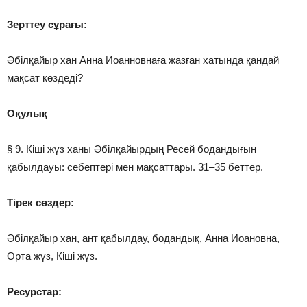
Зерттеу сұрағы:
Әбілқайыр хан Анна Иоанновнаға жазған хатында қандай
мақсат көздеді?
Оқулық
§ 9. Кіші жүз ханы Әбілқайырдың Ресей бодандығын
қабылдауы: себептері мен мақсаттары. 31–35 беттер.
Тірек сөздер:
Әбілқайыр хан, ант қабылдау, бодандық, Анна Иоановна,
Орта жүз, Кіші жүз.
Ресурстар: