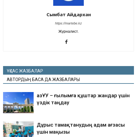
Сымбат Айдархан
https://martebe.kz
Журналист.
ҰҚСАС ЖАЗБАЛАР
АВТОРДЫҢ БАСҚА ДА ЖАЗБАЛАРЫ
ҚазҰУ – ғылымға құштар жандар үшін
үздік таңдау
Дұрыс тамақтанудың адам ағзасы
үшін маңызы