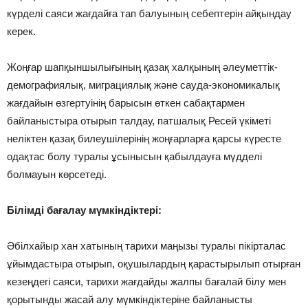
күрделі саяси жағдайға тап балуының себептерін айқындау
керек.
Жоңғар шапқыншылығының қазақ халқының әлеуметтік-
демографиялық, миграциялық және сауда-экономикалық
жағдайын өзгертуінің барысын өткен сабақтармен
байланыстыра отырып талдау, патшалық Ресей үкіметі
неліктен қазақ билеушілерінің жоңғарларға қарсы күресте
одақтас болу туралы ұсынысын қабылдауға мүдделі
болмауын көрсетеді.
Білімді бағалау мүмкіндіктері:
Әбілхайыр хан хатының тарихи маңызы туралы пікірталас
ұйымдастыра отырып, оқушылардың қарастырылып отырған
кезеңдегі саяси, тарихи жағдайды жалпы бағалай білу мен
қорытынды жасай алу мүмкіндіктеріне байланысты