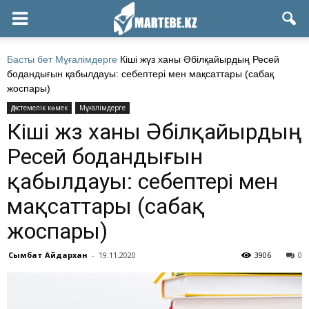
Басты бет
Мұғалімдерге
Кіші жүз ханы Әбілқайырдың Ресей
бодандығын қабылдауы: себептері мен мақсаттары (сабақ
жоспары)
Әдістемелік көмек
Мұғалімдерге
Кіші жүз ханы Әбілқайырдың
Ресей бодандығын
қабылдауы: себептері мен
мақсаттары (сабақ
жоспары)
Сымбат Айдархан
-
19.11.2020
3906
0