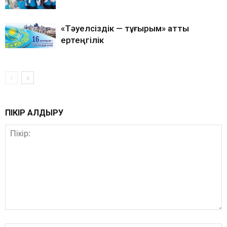
«Тәуелсіздік — тұғырым» атты
ертеңгілік
ПІКІР ҚАЛДЫРУ