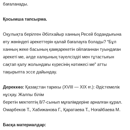
бағаланады.
Қосымша тапсырма.
Оқулықта берілген Әбілхайыр ханның Ресей бодандығына
өту жөніндегі әрекеттерін қалай бағалауға болады? “Бұл
ханның жеке басының қамқарекетін ойлағаннан туындаған
әрекеті ме, әлде халқының тәуелсіздігі мен тұтастығын
сақтап қалу жолындағы күресінің нәтижесі ме” атты
тақырыпта эссе дайындау.
Дереккөз:
Қазақстан тарихы (XVIII — XIX ғғ.): Әдістемелік
нұсқау. Жалпы білім
беретін мектептің 8/7-сынып мұғалімдеріне арналған құрал.
Омарбеков Т., Хабижанова Г., Қаратаева Т., Ноғайбаева М.
Басқа материалдар: