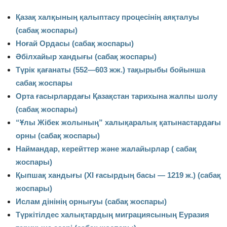
Қазақ халқының қалыптасу процесінің аяқталуы
(сабақ жоспары)
Ноғай Ордасы (сабақ жоспары)
Әбілхайыр хандығы (сабақ жоспары)
Түрiк қағанаты (552—603 жж.) тақырыбы бойынша
сабақ жоспары
Орта ғасырлардағы Қазақстан тарихына жалпы шолу
(сабақ жоспары)
“Ұлы Жібек жолының” халықаралық қатынастардағы
орны (сабақ жоспары)
Наймандар, керейттер және жалайырлар ( сабақ
жоспары)
Қыпшақ хандығы (ХI ғасырдың басы — 1219 ж.) (сабақ
жоспары)
Ислам дінінің орнығуы (сабақ жоспары)
Түркітілдес халықтардың миграциясының Еуразия