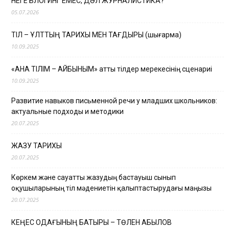
НЕГЕ БЛОГИНГ ЕМЕС, ДӘЛ ЖУРНАЛИСТИКА?
05.07.2026
ТІЛ – ҰЛТТЫҢ ТАРИХЫ МЕН ТАҒДЫРЫ (шығарма)
10.09.2025
«АНА ТІЛІМ – АЙБЫНЫМ» атты тілдер мерекесінің сценариі
10.09.2025
Развитие навыков письменной речи у младших школьников:
актуальные подходы и методики
20.07.2025
ЖАЗУ ТАРИХЫ
20.07.2025
Көркем және сауатты жазудың бастауыш сынып
оқушыларының тіл мәдениетін қалыптастырудағы маңызы
20.07.2025
КЕҢЕС ОДАҒЫНЫҢ БАТЫРЫ – ТӨЛЕН ҚАБЫЛОВ