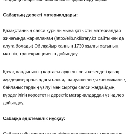
Сабақтың деректі материалдары:
Қазақстанның саяси құрылымына қатысты материалдар
жинағында жарияланған (http://elib.nklibrary.kz сайтынан да
алуға болады) Әбілқайыр ханның 1730 жылғы хатының
мәтінін, транскрипциясын дайындау.
Қазақ хандығының картасы арқылы осы кезеңдегі қазақ
жүздерінің арасындағы саяси, шаруашылық-экономикалық
байланыстардың үзілуі мен сыртқы саяси жағдайдың
күрделілігін көрсететін деректік матариалдардан үзінділер
дайындау.
Сабаққа әдістемелік нұсқау:
Сабақты ұйымдастыруда пікірталас форматын қолданып,