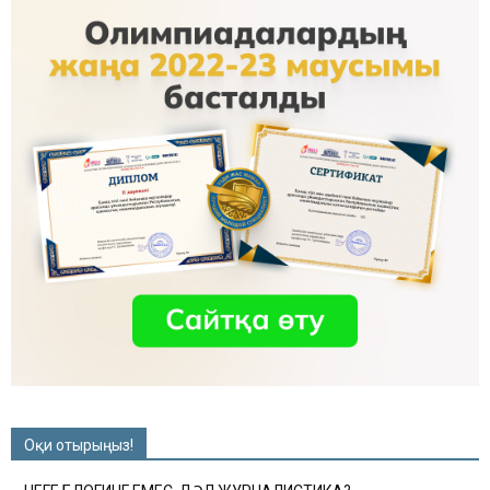
Оқи отырыңыз!