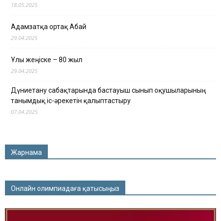
18.05.2025
Адамзатқа ортақ Абай
29.04.2025
Ұлы жеңіске – 80 жыл
29.04.2025
Дүниетану сабақтарында бастауыш сынып оқушыларының
танымдық іс-әрекетін қалыптастыру
07.04.2025
Жарнама
Онлайн олимпиадаға қатысыңыз