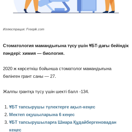
Иллюстрация: Freepik.com
Стоматология мамандығына түсу үшін ҰБТ-дағы бейіндік
пәндері: химия — биология.
2020 ж көрсеткіш бойынша стоматолог мамандығына
бөлінген грант саны — 27.
Жалпы грантқа түсу үшін шекті балл -134.
ҰБТ тапсырушы түлектерге ақыл-кеңес
Мектеп оқушыларына 6 кеңес
ҰБТ тапсырушыларға Шиара Құдайбергеновадан
кеңес