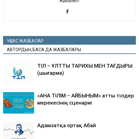
Журналист.
ҰҚСАС ЖАЗБАЛАР
АВТОРДЫҢ БАСҚА ДА ЖАЗБАЛАРЫ
ТІЛ – ҰЛТТЫҢ ТАРИХЫ МЕН ТАҒДЫРЫ
(шығарма)
«АНА ТІЛІМ – АЙБЫНЫМ» атты тілдер
мерекесінің сценариі
Адамзатқа ортақ Абай