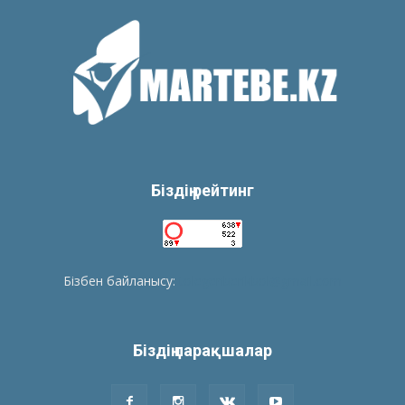
Біздің рейтинг
Бізбен байланысу:
tolegenberikbol@gmail.com
Біздің парақшалар