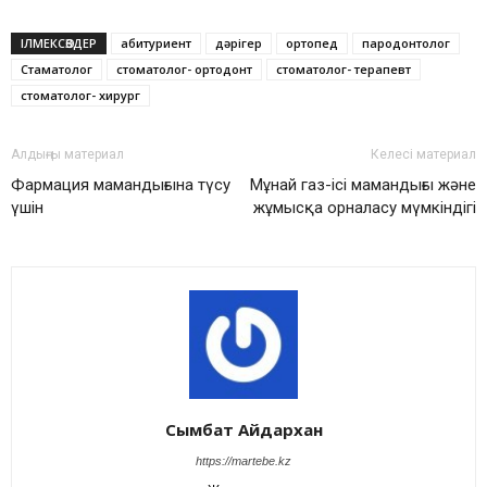
ІЛМЕКСӨЗДЕР
абитуриент
дәрігер
ортопед
пародонтолог
Стаматолог
стоматолог- ортодонт
стоматолог- терапевт
стоматолог- хирург
Алдыңғы материал
Келесі материал
Фармация мамандығына түсу
Мұнай газ-ісі мамандығы және
үшін
жұмысқа орналасу мүмкіндігі
Сымбат Айдархан
https://martebe.kz