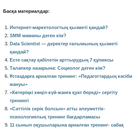
Басқа материалдар:
Интернет-маркетологтың қызметі қандай?
SMM маманы деген кім?
Data Scientist — деректер ғалымының қызметі
қандай?
Есте сақтау қабілетін арттырудың 7 құпиясы
Талапкер назарына: Социолог деген кім?
Ұстаздарға арналған тренинг: «Педагогтардың кәсіби
жануы»
«Көтеріңкі көңіл-күй-жанға қуат береді» сергіту
тренингі
«Сәттілік серік болсын» атты әлеуметтік-
психологиялық тренинг бағдарламасы
11 сынып оқушыларына арналған тренинг- сабақ