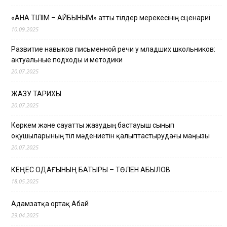
«АНА ТІЛІМ – АЙБЫНЫМ» атты тілдер мерекесінің сценариі
10.09.2025
Развитие навыков письменной речи у младших школьников:
актуальные подходы и методики
20.07.2025
ЖАЗУ ТАРИХЫ
20.07.2025
Көркем және сауатты жазудың бастауыш сынып
оқушыларының тіл мәдениетін қалыптастырудағы маңызы
20.07.2025
КЕҢЕС ОДАҒЫНЫҢ БАТЫРЫ – ТӨЛЕН ҚАБЫЛОВ
18.05.2025
Адамзатқа ортақ Абай
29.04.2025