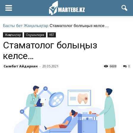
Басты бет
Жаңалықтар
Стаматолог болғыңыз келсе…
Жаңалықтар
Оқушыларға
ҰБТ
Стаматолог болғыңыз
келсе…
Сымбат Айдархан
-
20.05.2021
6608
0