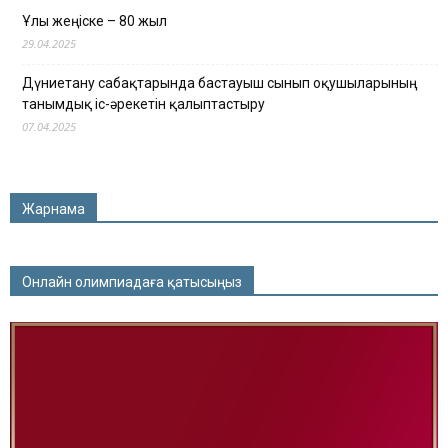
Ұлы жеңіске – 80 жыл
29.04.2025
Дүниетану сабақтарында бастауыш сынып оқушыларының
танымдық іс-әрекетін қалыптастыру
07.04.2025
Жарнама
Онлайн олимпиадаға қатысыңыз