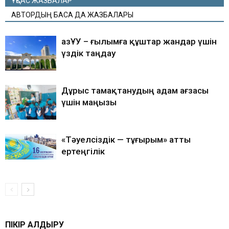
ҰҚСАС ЖАЗБАЛАР
АВТОРДЫҢ БАСҚА ДА ЖАЗБАЛАРЫ
ҚазҰУ – ғылымға құштар жандар үшін
үздік таңдау
Дұрыс тамақтанудың адам ағзасы
үшін маңызы
«Тәуелсіздік — тұғырым» атты
ертеңгілік
ПІКІР ҚАЛДЫРУ