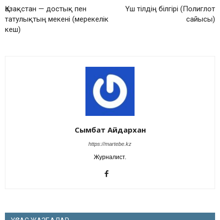
Қазақстан — достық пен
Үш тілдің білгірі (Полиглот
татулықтың мекені (мерекелік
сайысы)
кеш)
Сымбат Айдархан
https://martebe.kz
Журналист.