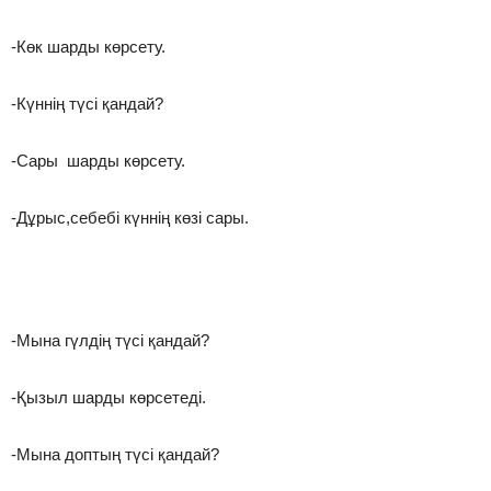
-Көк шарды көрсету.
-Күннің түсі қандай?
-Сары шарды көрсету.
-Дұрыс,себебі күннің көзі сары.
-Мына гүлдің түсі қандай?
-Қызыл шарды көрсетеді.
-Мына доптың түсі қандай?