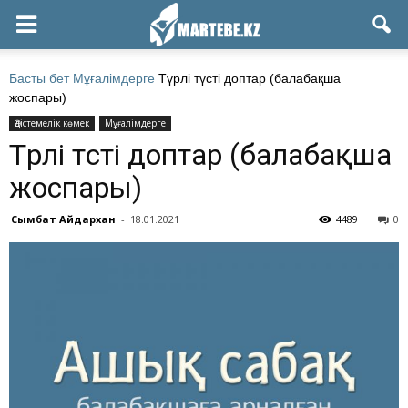
Басты бет
Мұғалімдерге
Түрлі түсті доптар (балабақша
жоспары)
Әдістемелік көмек
Мұғалімдерге
Түрлі түсті доптар (балабақша
жоспары)
Сымбат Айдархан
-
18.01.2021
4489
0