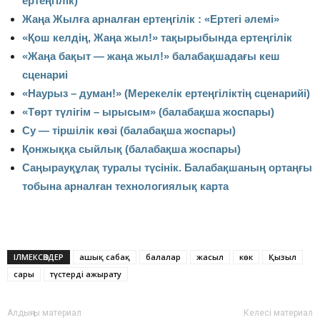
ертеңгілік)
Жаңа Жылға арналған ертеңгілік : «Ертегі әлемі»
«Қош келдің, Жаңа жыл!» тақырыбында ертеңгілік
«Жаңа бақыт — жаңа жыл!» балабақшадағы кеш
сценариі
«Наурыз – думан!» (Мерекелік ертеңгіліктің сценарийі)
«Төрт түлігім – ырысым» (балабақша жоспары)
Су — тіршілік көзі (балабақша жоспары)
Қонжыққа сыйлық (балабақша жоспары)
Саңырауқұлақ туралы түсінік. Балабақшаның ортаңғы
тобына арналған технологиялық карта
ІЛМЕКСӨЗДЕР
ашық сабақ
балалар
жасыл
көк
Қызыл
сары
түстерді ажырату
Алдыңғы материал
Келесі материал