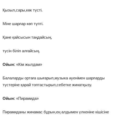
Қызыл,сары,көк түсті.
Міне шарлар көп түпті.
Қане қайсысын таңдайсың,
түсін біліп алғайсың.
Ойын:
«Кім жылдам»
Балаларды ортаға шығарып,музыка әуенімен шарларды
түстеріне қарай топтастырып,себетке жинатқызу.
Ойын:
«Пирамида»
Пирамиданы жинамас бұрын,ең алдымен үлкеніне кішісіне