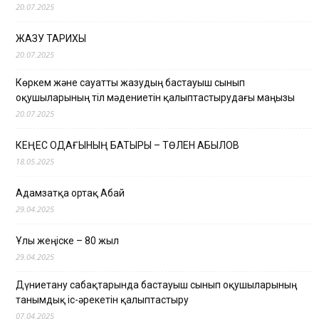
20.07.2025
ЖАЗУ ТАРИХЫ
20.07.2025
Көркем және сауатты жазудың бастауыш сынып
оқушыларының тіл мәдениетін қалыптастырудағы маңызы
20.07.2025
КЕҢЕС ОДАҒЫНЫҢ БАТЫРЫ – ТӨЛЕН ҚАБЫЛОВ
18.05.2025
Адамзатқа ортақ Абай
29.04.2025
Ұлы жеңіске – 80 жыл
29.04.2025
Дүниетану сабақтарында бастауыш сынып оқушыларының
танымдық іс-әрекетін қалыптастыру
07.04.2025