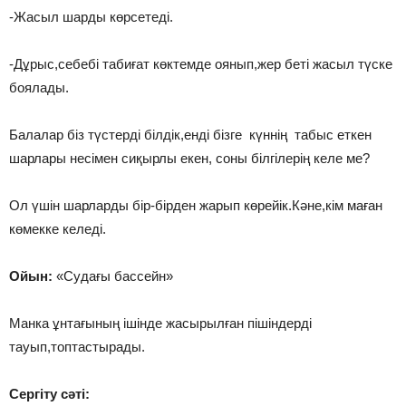
-Жасыл шарды көрсетеді.
-Дұрыс,себебі табиғат көктемде оянып,жер беті жасыл түске
боялады.
Балалар біз түстерді білдік,енді бізге күннің табыс еткен
шарлары несімен сиқырлы екен, соны білгілерің келе ме?
Ол үшін шарларды бір-бірден жарып көрейік.Кәне,кім маған
көмекке келеді.
Ойын:
«Судағы бассейн»
Манка ұнтағының ішінде жасырылған пішіндерді
тауып,топтастырады.
Сергіту сәті: