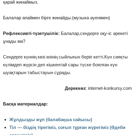
қарай жинаймыз.
Балалар апаймен бірге жинайды.(музыка әуенімен)
Рефлексивті-түзетушілік:
Балалар,сендерге оқу-іс әрекеті
ұнады ма?
Сендерге күннің көзі өзінің сыйлығын беріп кетті.Күн сияқты
күлімдеп жүрсін деп кішкентай сары түске боялған күн
шуақтарын табыстауын сұрады.
Дереккөз:
internet-konkursy.com
Басқа материалдар:
Жұлдызды жұп (балабақша сайысы)
Тіл — біздің тірегіміз, соғып тұрған жүрегіміз (Әдеби