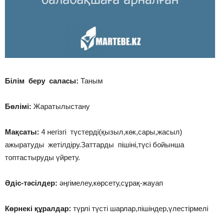
Білім беру саласы:
Таным
Бөлімі:
Жаратылыстану
Мақсаты:
4 негізгі түстерді(қызыл,көк,сары,жасыл)
ажыратуды жетілдіру.Заттарды пішіні,түсі бойынша
топтастыруды үйрету.
Әдіс-тәсілдер:
әңгімелеу,көрсету,сұрақ-жауап
Көрнекі құралдар:
түрлі түсті шарлар,пішіндер,үлестірмелі