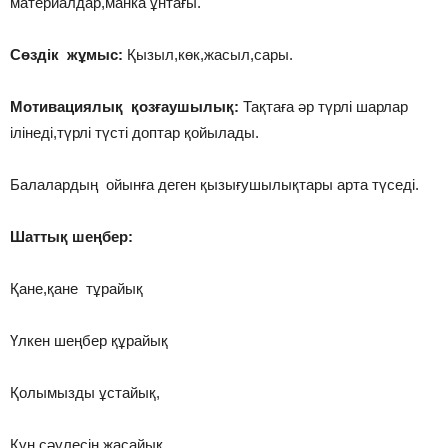
материалдар,манка ұнтағы.
Сөздік жұмыс:
Қызыл,көк,жасыл,сары.
Мотивациялық қозғаушылық:
Тақтаға әр түрлі шарлар
ілінеді,түрлі түсті доптар қойылады.
Балалардың ойынға деген қызығушылықтары арта түседі.
Шаттық шеңбер:
Қане,қане тұрайық
Үлкен шеңбер құрайық
Қолымызды ұстайық,
Күн сәулесін жасайық.