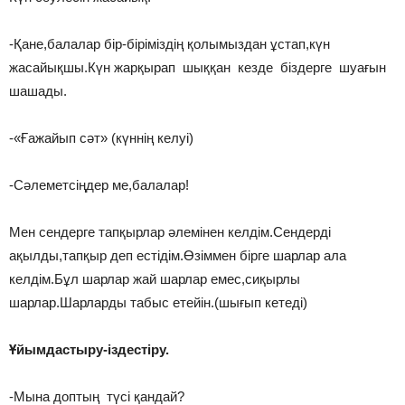
-Қане,балалар бір-біріміздің қолымыздан ұстап,күн
жасайықшы.Күн жарқырап шыққан кезде біздерге шуағын
шашады.
-«Ғажайып сәт» (күннің келуі)
-Сәлеметсіңдер ме,балалар!
Мен сендерге тапқырлар әлемінен келдім.Сендерді
ақылды,тапқыр деп естідім.Өзіммен бірге шарлар ала
келдім.Бұл шарлар жай шарлар емес,сиқырлы
шарлар.Шарларды табыс етейін.(шығып кетеді)
Ұйымдастыру-іздестіру.
-Мына доптың түсі қандай?