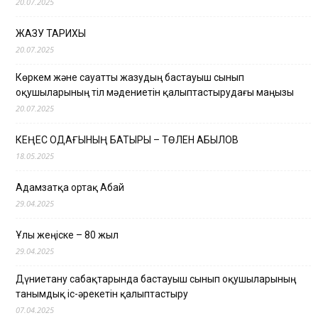
20.07.2025
ЖАЗУ ТАРИХЫ
20.07.2025
Көркем және сауатты жазудың бастауыш сынып
оқушыларының тіл мәдениетін қалыптастырудағы маңызы
20.07.2025
КЕҢЕС ОДАҒЫНЫҢ БАТЫРЫ – ТӨЛЕН ҚАБЫЛОВ
18.05.2025
Адамзатқа ортақ Абай
29.04.2025
Ұлы жеңіске – 80 жыл
29.04.2025
Дүниетану сабақтарында бастауыш сынып оқушыларының
танымдық іс-әрекетін қалыптастыру
07.04.2025