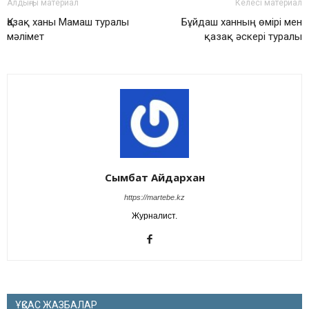
Алдыңғы материал
Келесі материал
Қазақ ханы Мамаш туралы
Бұйдаш ханның өмірі мен
мәлімет
қазақ әскері туралы
Сымбат Айдархан
https://martebe.kz
Журналист.
ҰҚСАС ЖАЗБАЛАР