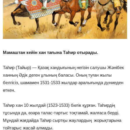
Мамаштан кейін хан тағына Таһир отырады.
Таһир (Тайыр) — Қазақ хандығының негізін салушы Жәнібек
ханның Әдік деген ұлының баласы. Оның туған жылы
белгісіз, шамамен 1531-1533 жылдар аралығында дүниеден
өткен.
Таһир хан 10 жылдай (1523-1533) билік құрған. Таһирдің
тұсында да, өзара талас-тартыс тоқтамай, жалғаса берді.
Мұндай жағдайда Таһир сыртқы жаулардың жорықтарына
тойтарыс жасай алмады.