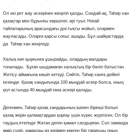
Ол екі рет жау әскерінен жеңіліп қалды. Сондай-ақ, Таһир хан
қазақтар мен бұрынғы көршілес әрі туыс Ноғай
тайпаларының арасындағы достықты жойып, олармен
жауласады. Оларға қарсы соғыс ашады. Бұл шайқастарда
да Таһир хан жеңіледі.
Халық көп қырғынға ұшырайды, олардың малдары
тоналады. Бұған шыдамаған халықтың бір бөлігі батыстан
Жетісу аймағына көшіп кетеді. Сөйтіп, Таһир ханға дейінгі
кезеңде Қазақ хандығында 100 мыңдай әскер болса, оның
қол астында 40 мыңдай ғана әскері қалады.
Дегенмен, Таһир қазақ хандарының ішінен бірінші болып
қазақ жерін қалмақтардан қорғау үшін күрес жүргізген. Ол бір
таудың етегінде Жатан деген қамал салдырған. Сол заманда
өмір сүріп, қамалды өз көзімен көрген бір тарихшы оның