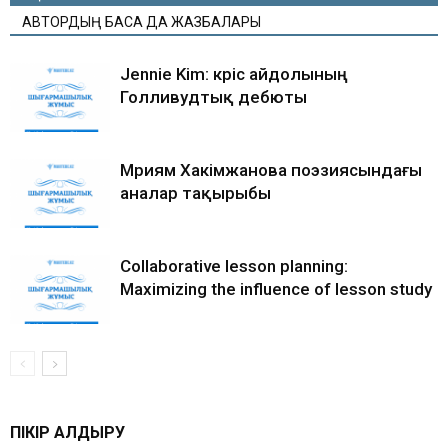
АВТОРДЫҢ БАСҚА ДА ЖАЗБАЛАРЫ
Jennie Kim: кәріс айдолының
Голливудтық дебюты
Мәриям Хакімжанова поэзиясындағы
аналар тақырыбы
Collaborative lesson planning:
Maximizing the influence of lesson study
ПІКІР ҚАЛДЫРУ