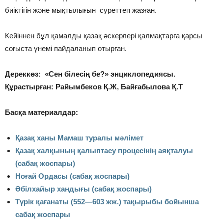
биіктігін және мықтылығын суреттеп жазған.
Кейіннен бұл қамалды қазақ әскерлері қалмақтарға қарсы
соғыста үнемі пайдаланып отырған.
Дереккөз: «Сен білесің бе?» энциклопедиясы.
Құрастырған: Райымбеков Қ.Ж, Байғабылова Қ.Т
Басқа материалдар:
Қазақ ханы Мамаш туралы мәлімет
Қазақ халқының қалыптасу процесінің аяқталуы
(сабақ жоспары)
Ноғай Ордасы (сабақ жоспары)
Әбілхайыр хандығы (сабақ жоспары)
Түрiк қағанаты (552—603 жж.) тақырыбы бойынша
сабақ жоспары