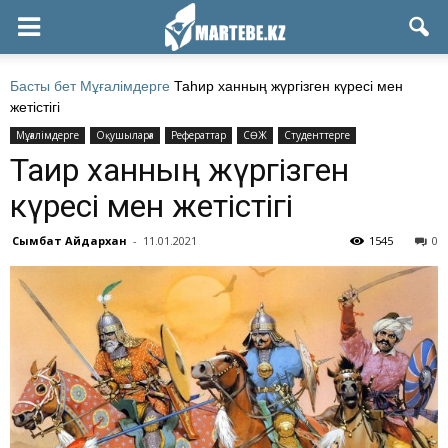
Басты бет
Мұғалімдерге
Таһир ханның жүргізген күресі мен
жетістігі
Мұғалімдерге
Оқушыларға
Рефераттар
СӨЖ
Студенттерге
Таһир ханның жүргізген
күресі мен жетістігі
Сымбат Айдархан
-
11.01.2021
1545
0