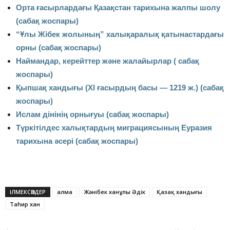
Орта ғасырлардағы Қазақстан тарихына жалпы шолу
(сабақ жоспары)
“Ұлы Жібек жолының” халықаралық қатынастардағы
орны (сабақ жоспары)
Наймандар, керейттер және жалайырлар ( сабақ
жоспары)
Қыпшақ хандығы (ХI ғасырдың басы — 1219 ж.) (сабақ
жоспары)
Ислам дінінің орнығуы (сабақ жоспары)
Түркітілдес халықтардың миграциясының Еуразия
тарихына әсері (сабақ жоспары)
ІЛМЕКСӨЗДЕР
алма
Жәнібек ханұлы Әдік
Қазақ хандығы
Таһир хан