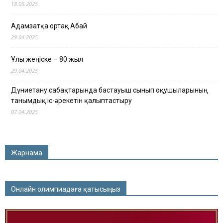
18.05.2025
Адамзатқа ортақ Абай
29.04.2025
Ұлы жеңіске – 80 жыл
29.04.2025
Дүниетану сабақтарында бастауыш сынып оқушыларының
танымдық іс-әрекетін қалыптастыру
07.04.2025
Жарнама
Онлайн олимпиадаға қатысыңыз