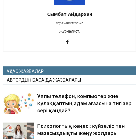
Сымбат Айдархан
https://martebe.kz
Журналист.
ҰҚСАС ЖАЗБАЛАР
АВТОРДЫҢ БАСҚА ДА ЖАЗБАЛАРЫ
Ұялы телефон, компьютер және
құлаққаптың адам ағзасына тигізер
әсері қандай?
Психологтың кеңесі: күйзеліс пен
мазасыздықты жеңу жолдары