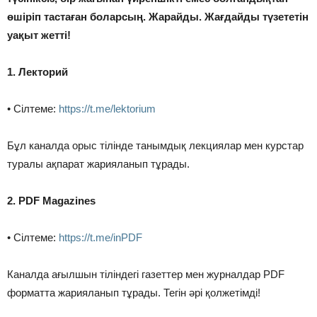
өшіріп тастаған боларсың. Жарайды. Жағдайды түзететін
уақыт жетті!
1. Лекторий
• Сілтеме:
https://t.me/lektorium
Бұл каналда орыс тілінде танымдық лекциялар мен курстар
туралы ақпарат жарияланып тұрады.
2. PDF Magazines
• Сілтеме:
https://t.me/inPDF
Каналда ағылшын тіліндегі газеттер мен журналдар PDF
форматта жарияланып тұрады. Тегін әрі қолжетімді!