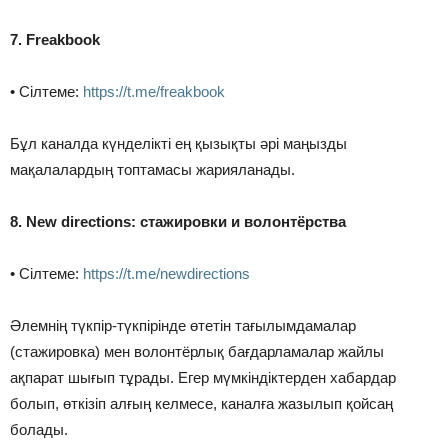
7. Freakbook
• Cілтеме:
https://t.me/freakbook
Бұл каналда күнделікті ең қызықты әрі маңызды
мақалалардың топтамасы жарияланады.
8. New directions: стажировки и волонтёрства
• Сілтеме:
https://t.me/newdirections
Әлемнің түкпір-түкпірінде өтетін тағылымдамалар
(стажировка) мен волонтёрлық бағдарламалар жайлы
ақпарат шығып тұрады. Егер мүмкіндіктерден хабардар
болып, өткізіп алғың келмесе, каналға жазылып қойсаң
болады.