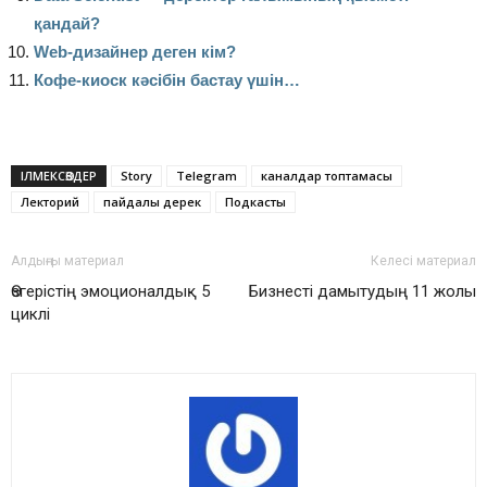
қандай?
Web-дизайнер деген кім?
Кофе-киоск кәсібін бастау үшін…
ІЛМЕКСӨЗДЕР
Story
Telegram
каналдар топтамасы
Лекторий
пайдалы дерек
Подкасты
Алдыңғы материал
Келесі материал
Өзгерістің эмоционалдық 5
Бизнесті дамытудың 11 жолы
циклі