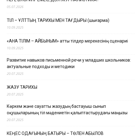
05.07.2026
ТІЛ – ҰЛТТЫҢ ТАРИХЫ МЕН ТАҒДЫРЫ (шығарма)
10.09.2025
«АНА ТІЛІМ – АЙБЫНЫМ» атты тілдер мерекесінің сценариі
10.09.2025
Развитие навыков письменной речи у младших школьников:
актуальные подходы и методики
20.07.2025
ЖАЗУ ТАРИХЫ
20.07.2025
Көркем және сауатты жазудың бастауыш сынып
оқушыларының тіл мәдениетін қалыптастырудағы маңызы
20.07.2025
КЕҢЕС ОДАҒЫНЫҢ БАТЫРЫ – ТӨЛЕН ҚАБЫЛОВ