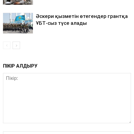
Әскери қызметін өтегендер грантқа
ҰБТ-сыз түсе алады
ПІКІР ҚАЛДЫРУ