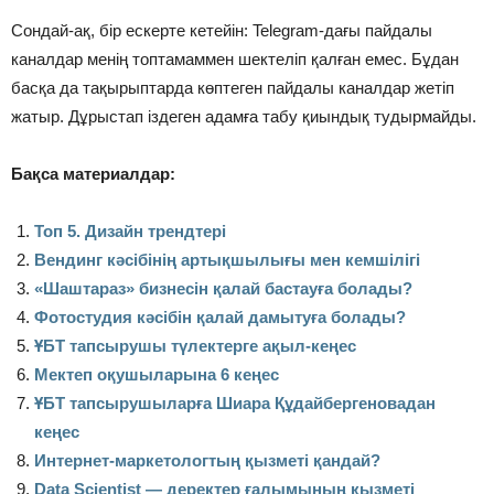
Сондай-ақ, бір ескерте кетейін: Telegram-дағы пайдалы
каналдар менің топтамаммен шектеліп қалған емес. Бұдан
басқа да тақырыптарда көптеген пайдалы каналдар жетіп
жатыр. Дұрыстап іздеген адамға табу қиындық тудырмайды.
Бақса материалдар:
Топ 5. Дизайн трендтері
Вендинг кәсібінің артықшылығы мен кемшілігі
«Шаштараз» бизнесін қалай бастауға болады?
Фотостудия кәсібін қалай дамытуға болады?
ҰБТ тапсырушы түлектерге ақыл-кеңес
Мектеп оқушыларына 6 кеңес
ҰБТ тапсырушыларға Шиара Құдайбергеновадан
кеңес
Интернет-маркетологтың қызметі қандай?
Data Scientist — деректер ғалымының қызметі