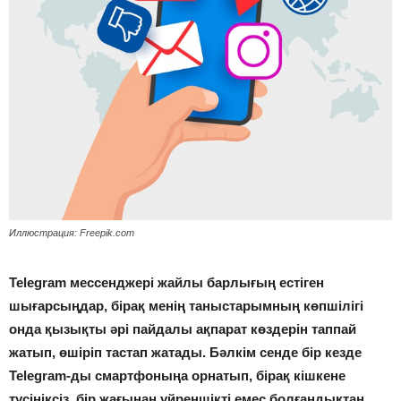
Иллюстрация: Freepik.com
Telegram мессенджері жайлы барлығың естіген
шығарсыңдар, бірақ менің таныстарымның көпшілігі
онда қызықты әрі пайдалы ақпарат көздерін таппай
жатып, өшіріп тастап жатады. Бәлкім сенде бір кезде
Telegram-ды смартфоныңа орнатып, бірақ кішкене
түсініксіз, бір жағынан үйреншікті емес болғандықтан