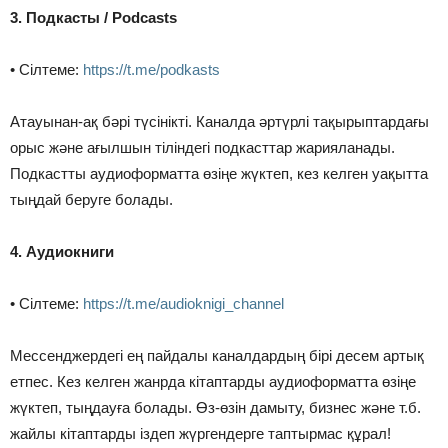
3. Подкасты / Podcasts
• Сілтеме:
https://t.me/podkasts
Атауынан-ақ бәрі түсінікті. Каналда әртүрлі тақырыптардағы
орыс және ағылшын тіліндегі подкасттар жарияланады.
Подкастты аудиоформатта өзіңе жүктеп, кез келген уақытта
тыңдай беруге болады.
4. Аудиокниги
• Сілтеме:
https://t.me/audioknigi_channel
Мессенджердегі ең пайдалы каналдардың бірі десем артық
етпес. Кез келген жанрда кітаптарды аудиоформатта өзіңе
жүктеп, тыңдауға болады. Өз-өзін дамыту, бизнес және т.б.
жайлы кітаптарды іздеп жүргендерге таптырмас құрал!