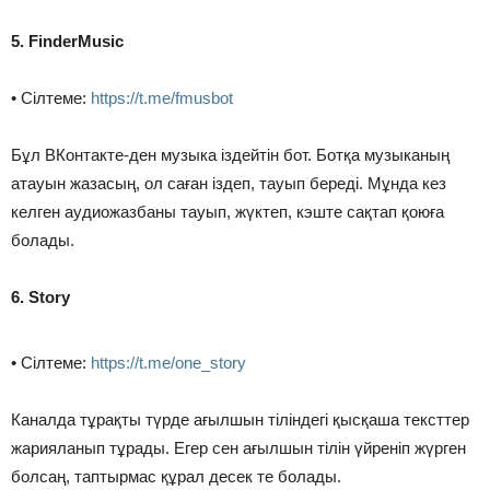
5. FinderMusic
• Cілтеме:
https://t.me/fmusbot
Бұл ВКонтакте-ден музыка іздейтін бот. Ботқа музыканың
атауын жазасың, ол саған іздеп, тауып береді. Мұнда кез
келген аудиожазбаны тауып, жүктеп, кэште сақтап қоюға
болады.
6. Story
• Cілтеме:
https://t.me/one_story
Каналда тұрақты түрде ағылшын тіліндегі қысқаша тексттер
жарияланып тұрады. Егер сен ағылшын тілін үйреніп жүрген
болсаң, таптырмас құрал десек те болады.