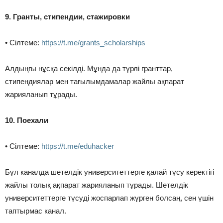
9. Гранты, стипендии, стажировки
• Сілтеме:
https://t.me/grants_scholarships
Алдыңғы нұсқа секілді. Мұнда да түрлі гранттар,
стипендиялар мен тағылымдамалар жайлы ақпарат
жарияланып тұрады.
10. Поехали
• Cілтеме:
https://t.me/eduhacker
Бұл каналда шетелдік университеттерге қалай түсу керектігі
жайлы толық ақпарат жарияланып тұрады. Шетелдік
университеттерге түсуді жоспарлап жүрген болсаң, сен үшін
таптырмас канал.