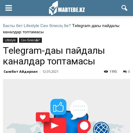
Басты бет
Lifestyle
Сен білесің бе?
Тelegram-дағы пайдалы
каналдар топтамасы
Lifestyle
Сен білесің бе?
Тelegram-дағы пайдалы
каналдар топтамасы
Сымбат Айдархан
-
12.05.2021
1195
0