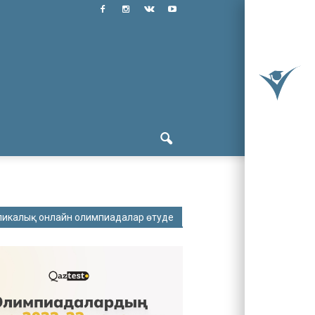
ликалық онлайн олимпиадалар өтуде