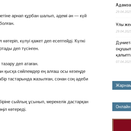
Адамза
29.04.202
метіне арнап құрбан шалып, әдемі ән — күй
болған.
Ұлы жең
29.04.202
 көтеріп, күлуі қажет деп есептейді. Күлкі
Дүниет
тады деп түсінген.
оқушыл
қалыпт
07.04.202
 тазару деп атаған.
ған қысқа сөйлемдер ең алғаш осы кезеңде
абір тастарында жазылған, сонан соң әдеби
Жарна
 біріне сыйлық ұсынып, мерекелік дастарқан
Онлайн
ңіл көтереді.