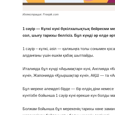
Иллюстрация: Freepik.com
1 сәуір — Күлкі күні бүкілхалықтық бейресми
сол, шығу тарихы белгісіз. Бұл күнді әр елде әр
1 сәуір – күлкі, әзіл — қалжыңға толы сонымен қоса
алданғаны үшін ешкім қабақ шытпайды.
Италияда бұл күнді «Ақымақтар» күні, Англияда «
күні», Жапонияда «Қуыршақтар күні», АҚШ — та «А
Бұл мереке әлемдегі бірде — бір елдің діни немес
күнтізбе бойынша 1 сәуір күні ерекше күн болды м
Болжам бойынша бұл мерекенің тарихы көне заман