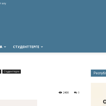
т алу
ҒА
СТУДЕНТТЕРГЕ
Студенттерге
Респуб
2400
0