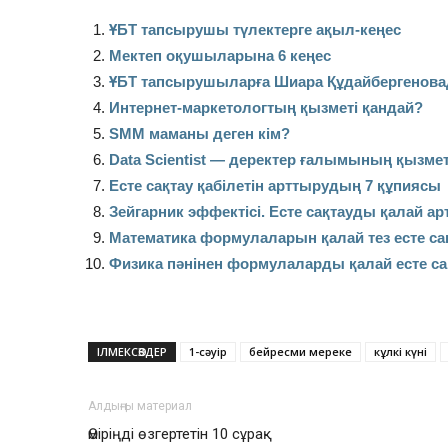
ҰБТ тапсырушы түлектерге ақыл-кеңес
Мектеп оқушыларына 6 кеңес
ҰБТ тапсырушыларға Шиара Құдайбергенова
Интернет-маркетологтың қызметі қандай?
SMM маманы деген кім?
Data Scientist — деректер ғалымының қызмет
Есте сақтау қабілетін арттырудың 7 құпиясы
Зейгарник эффектісі. Есте сақтауды қалай а
Математика формулаларын қалай тез есте са
Физика пәнінен формулаларды қалай есте с
ІЛМЕКСӨЗДЕР
1-сәуір
бейресми мереке
кұлкі күні
Алдыңғы материал
Өміріңді өзгертетін 10 сұрақ