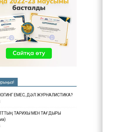
ырыңыз!
ЛОГИНГ ЕМЕС, ДӘЛ ЖУРНАЛИСТИКА?
6
ҰЛТТЫҢ ТАРИХЫ МЕН ТАҒДЫРЫ
ма)
5