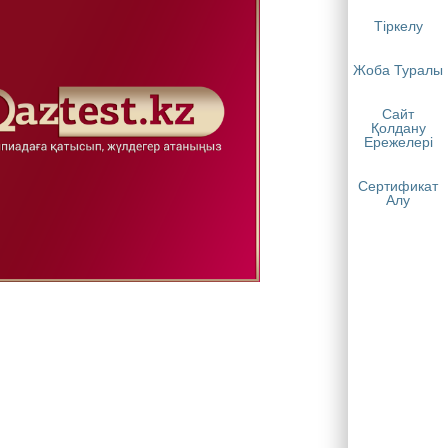
Тіркелу
Жоба Туралы
Сайт
Қолдану
Ережелері
Сертификат
Алу