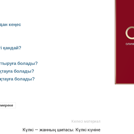
дан кеңес
і қандай?
рттыруға болады?
қтауға болады?
ақтауға болады?
мереке
Келесі материал
Күлкі — жанның шипасы. Күлкі күніне