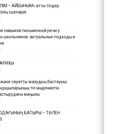
ІЛІМ – АЙБЫНЫМ» атты тілдер
інің сценариі
5
е навыков письменной речи у
х школьников: актуальные подходы и
ки
5
ТАРИХЫ
5
 және сауатты жазудың бастауыш
оқушыларының тіл мәдениетін
астырудағы маңызы
5
 ОДАҒЫНЫҢ БАТЫРЫ – ТӨЛЕН
В
5