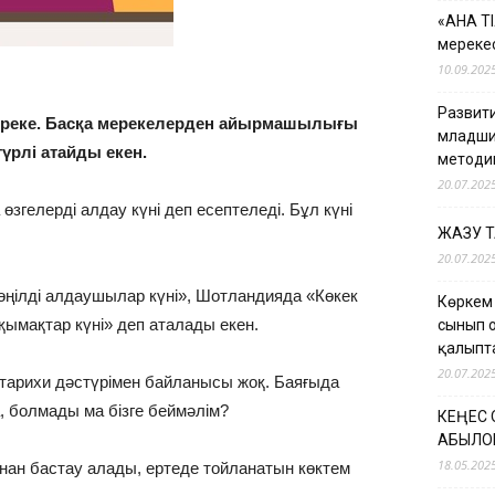
«АНА Т
мерекес
10.09.202
Развити
 мереке. Басқа мерекелерден айырмашылығы
младши
түрлі атайды екен.
методи
20.07.202
 өзгелерді алдау күні деп есептеледі. Бұл күні
ЖАЗУ 
20.07.202
Көңілді алдаушылар күні», Шотландияда «Көкек
Көркем
қымақтар күні» деп аталады екен.
сынып 
қалыпт
20.07.202
е тарихи дәстүрімен байланысы жоқ. Баяғыда
а, болмады ма бізге беймәлім?
КЕҢЕС
ҚАБЫЛО
18.05.202
нан бастау алады, ертеде тойланатын көктем