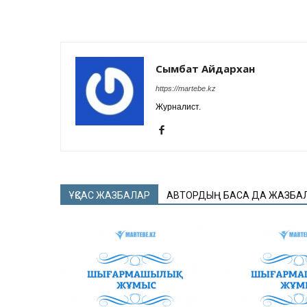
Сымбат Айдархан
https://martebe.kz
Журналист.
ҰҚСАС ЖАЗБАЛАР
АВТОРДЫҢ БАСҚА ДА ЖАЗБА