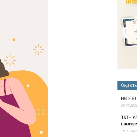
Оқи от
НЕГЕ Б
05.07.202
ТІЛ – 
(шығар
10.09.202