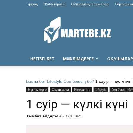
Тіркелу
Жоба туралы
Сайт қолдану ережелері
Сертифика
Martebe.kz
білім
сайты
НЕГІЗГІ БЕТ
МҰҒАЛІМДЕРГЕ
ОҚУШЫЛАР
Басты бет
Lifestyle
Сен білесің бе?
1 сәуір — күлкі күні
Мұғалімдерге
Оқушыларға
Рефераттар
Lifestyle
Сен білесің бе?
1 сәуір — күлкі күні
Сымбат Айдархан
-
17.03.2021