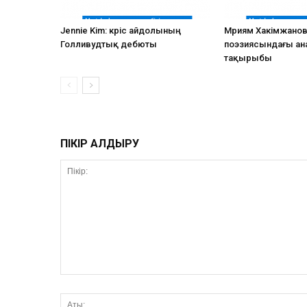
Jennie Kim: кәріс айдолының
Мәриям Хакімжано
Голливудтық дебюты
поэзиясындағы ан
тақырыбы
ПІКІР ҚАЛДЫРУ