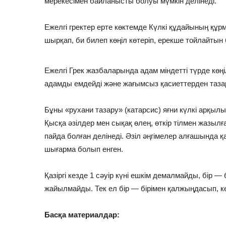
мерекесімен байланысты болуы мүмкін делінеді.
Ежелгі гректер ерте көктемде Күлкі құдайының құр
шырқап, би билеп көңіл көтеріп, ерекше тойлайтын 
Ежелгі Грек жазбаларында адам міндетті түрде көңіл
адамды емдейді және жағымсыз қасиеттерден тазар
Бұны «рухани тазару» (катарсис) яғни күлкі арқылы
Қысқа әзілдер мен сықақ өлең, өткір тілмен жазыл
пайда болған делінеді. Әзіл әңгімелер алғашында қ
шығарма болып енген.
Қазіргі кезде 1 сәуір күні ешкім демалмайды, бір —
жайылмайды. Тек ел бір — бірімен қалжыңдасып, кө
Басқа материалдар: