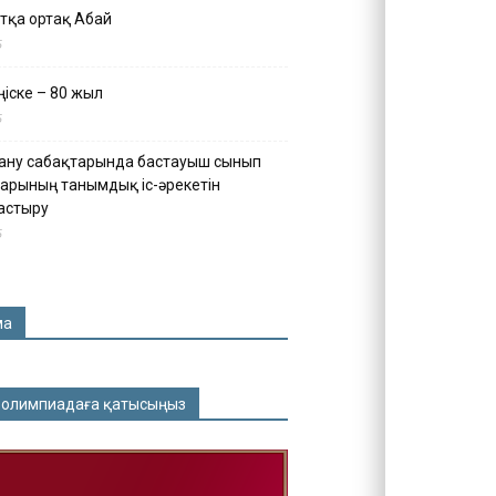
тқа ортақ Абай
5
іске – 80 жыл
5
ану сабақтарында бастауыш сынып
арының танымдық іс-әрекетін
астыру
5
ма
 олимпиадаға қатысыңыз