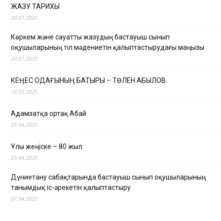
ЖАЗУ ТАРИХЫ
20.07.2025
Көркем және сауатты жазудың бастауыш сынып
оқушыларының тіл мәдениетін қалыптастырудағы маңызы
20.07.2025
КЕҢЕС ОДАҒЫНЫҢ БАТЫРЫ – ТӨЛЕН ҚАБЫЛОВ
18.05.2025
Адамзатқа ортақ Абай
29.04.2025
Ұлы жеңіске – 80 жыл
29.04.2025
Дүниетану сабақтарында бастауыш сынып оқушыларының
танымдық іс-әрекетін қалыптастыру
07.04.2025