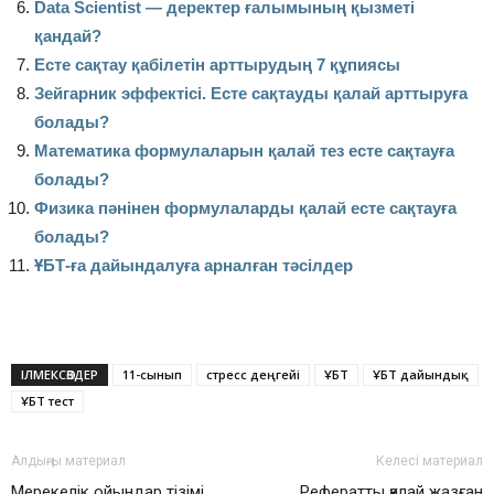
Data Scientist — деректер ғалымының қызметі
қандай?
Есте сақтау қабілетін арттырудың 7 құпиясы
Зейгарник эффектісі. Есте сақтауды қалай арттыруға
болады?
Математика формулаларын қалай тез есте сақтауға
болады?
Физика пәнінен формулаларды қалай есте сақтауға
болады?
ҰБТ-ға дайындалуға арналған тәсілдер
ІЛМЕКСӨЗДЕР
11-сынып
стресс деңгейі
ҰБТ
ҰБТ дайындық
ҰБТ тест
Алдыңғы материал
Келесі материал
Мерекелік ойындар тізімі
Рефератты қалай жазған