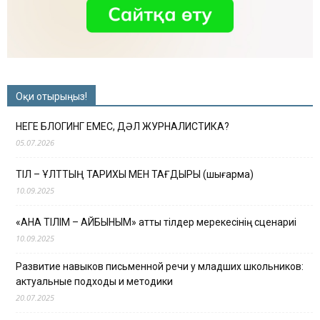
Оқи отырыңыз!
НЕГЕ БЛОГИНГ ЕМЕС, ДӘЛ ЖУРНАЛИСТИКА?
05.07.2026
ТІЛ – ҰЛТТЫҢ ТАРИХЫ МЕН ТАҒДЫРЫ (шығарма)
10.09.2025
«АНА ТІЛІМ – АЙБЫНЫМ» атты тілдер мерекесінің сценариі
10.09.2025
Развитие навыков письменной речи у младших школьников:
актуальные подходы и методики
20.07.2025