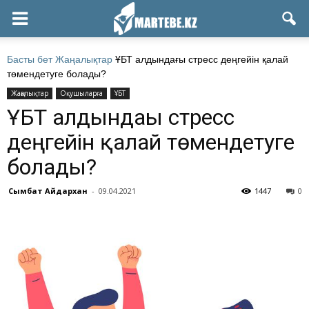
Басты бет
Жаңалықтар
ҰБТ алдындағы стресс деңгейін қалай
төмендетуге болады?
Жаңалықтар
Оқушыларға
ҰБТ
ҰБТ алдындағы стресс
деңгейін қалай төмендетуге
болады?
Сымбат Айдархан
-
09.04.2021
1447
0