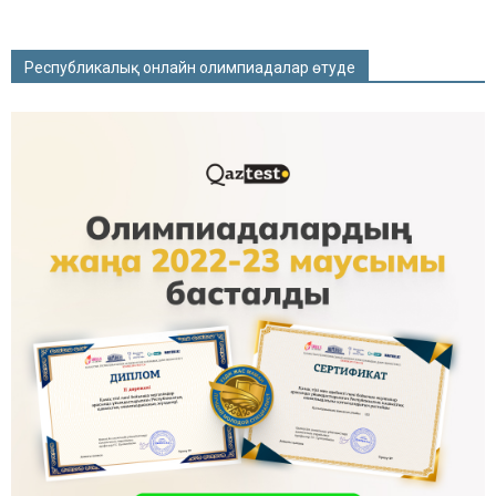
Республикалық онлайн олимпиадалар өтуде