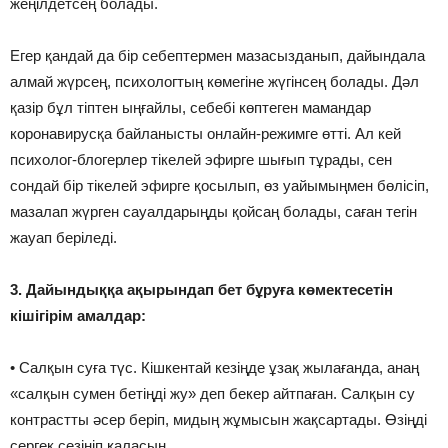
жеңілдетсең болады.
Егер қандай да бір себептермен мазасызданып, дайындала
алмай жүрсең, психологтың көмегіне жүгінсең болады. Дәл
қазір бұл тіптен ыңғайлы, себебі көптеген мамандар
коронавирусқа байланысты онлайн-режимге өтті. Ал кей
психолог-блогерлер тікелей эфирге шығып тұрады, сен
сондай бір тікелей эфирге қосылып, өз уайымыңмен бөлісіп,
мазалап жүрген сауалдарыңды қойсаң болады, саған тегін
жауап беріледі.
3. Дайындыққа ақырындап бет бұруға көмектесетін
кішігірім амалдар:
• Салқын суға түс. Кішкентай кезіңде ұзақ жылағанда, анаң
«салқын сумен бетіңді жу» деп бекер айтпаған. Салқын су
контрастты әсер беріп, мидың жұмысын жақсартады. Өзіңді
сергек сезініп қаласың.