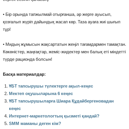
• Бір орында тапжылмай отырғанша, әр жерге ауысып,
қозғалып жүріп дайындық жасап көр. Таза ауаға жиі шығып
тұр!
• Мидың жұмысын жақсартатын жеңіл тағамдармен тамақтан.
Көкөністер, жаңғақтар, жеміс-жидектер мен балық еті міндетті
түрде рационда болсын!
Басқа материалдар:
ҰБТ тапсырушы түлектерге ақыл-кеңес
Мектеп оқушыларына 6 кеңес
ҰБТ тапсырушыларға Шиара Құдайбергеновадан
кеңес
Интернет-маркетологтың қызметі қандай?
SMM маманы деген кім?