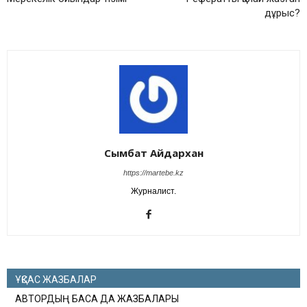
дұрыс?
Сымбат Айдархан
https://martebe.kz
Журналист.
ҰҚСАС ЖАЗБАЛАР
АВТОРДЫҢ БАСҚА ДА ЖАЗБАЛАРЫ