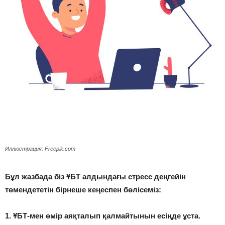
Иллюстрация: Freepik.com
Бұл жазбада біз ҰБТ алдындағы стресс деңгейін
төмендететін бірнеше кеңеспен бөлісеміз:
1. ҰБТ-мен өмір аяқталып қалмайтынын есіңде ұста.