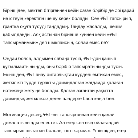
Біріншіден, мектеп бітіргеннен кейін саған бәрібір де әрі қарай
не істеуің керектігін шешу керек болады. Сен ҰБТ тапсырып,
грантқа оқуға түсуді таңдадың. Таңдау жасалды, шешім
қабылданды. Аяқ астынан бірнеше күннен кейін «ҰБТ
тапсырмаймын» деп шықпайсың, солай емес пе?
Ондай болса, алдымен сабаңа түсіп, ҰБТ-дан қашып
құтылмайтыныңды, оны бәрібір тапсыратыныңды түсін.
Екіншіден, ҰБТ анау айтарлықтай күрделі емтихан емес,
жеткілікті түрде тұрақты дайындалған жағдайда қалаған
нәтижеңе жетуіңе болады. Қалған азғантай уақытта
дайындық жеткіліксіз деген пәндерге баса көңіл бөл.
Мотивация десең, ҰБТ-ны тапсырғаннан кейін қалай
демалатыныңды елестет. Ал егер сен өзің ойлағандай
тапсырып шығатын болсаң, тіпті кәрәмәт. Үшіншіден, егер