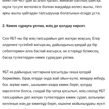
кенеттен ҰБТ-дан аз алып қалып, жинаған баллың грантқа
оқуға түсуге жеткіліксіз болған жағдайда келесі жылы, тіпті
арғы жылы қайтадан тапсыруыңа болатынын есіңде ұста.
2. Көмек сұрауға ұялма, өзің де қолдау көрсет.
Сен ҰБТ-ны бір өзің тапсырайын деп жатқан жоқсың. Егер
әлденені түсінбей жатырсаң, дайындығың қандай да бір
себептермен алға баспай жатырса, не істеріңді білмесең,
басқа түлектерден көмек сұраудан ұялма.
ҰБТ-ға дайындық чаттарына қосылуды онша қолдай
бермеймін, бірақ егерде онда жай ойын-күлкі, мемдер жіберу,
бос әңгіме емес, шынымен өзара көмек беріп, қолдау
көрсететін болса, сондай бір чатқа қосылып, өзің секілді ҰБТ
тапсырайын деп жатқан түлектерден көмек сұрап, қолыңнан
келгенше өзің де көмегіңді беріп, кішкене мойыныңдағы жүкті