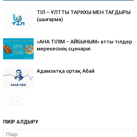
ТІЛ – ҰЛТТЫҢ ТАРИХЫ МЕН ТАҒДЫРЫ
(шығарма)
«АНА ТІЛІМ – АЙБЫНЫМ» атты тілдер
мерекесінің сценариі
Адамзатқа ортақ Абай
ПІКІР ҚАЛДЫРУ