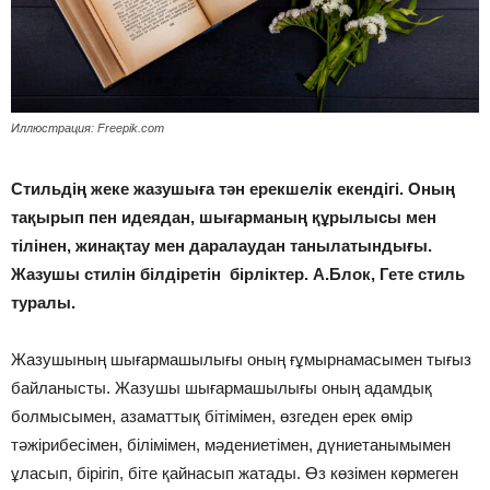
Иллюстрация: Freepik.com
Стильдің жеке жазушыға тән ерекшелік екендігі. Оның
тақырып пен идеядан, шығарманың құрылысы мен
тілінен, жинақтау мен даралаудан танылатындығы.
Жазушы стилін білдіретін бірліктер. А.Блок, Гете стиль
туралы.
Жазушының шығармашылығы оның ғұмырнамасымен тығыз
байланысты. Жазушы шығармашылығы оның адамдық
болмысымен, азаматтық бітімімен, өзгеден ерек өмір
тәжірибесімен, білімімен, мәдениетімен, дүниетанымымен
ұласып, бірігіп, біте қайнасып жатады. Өз көзімен көрмеген