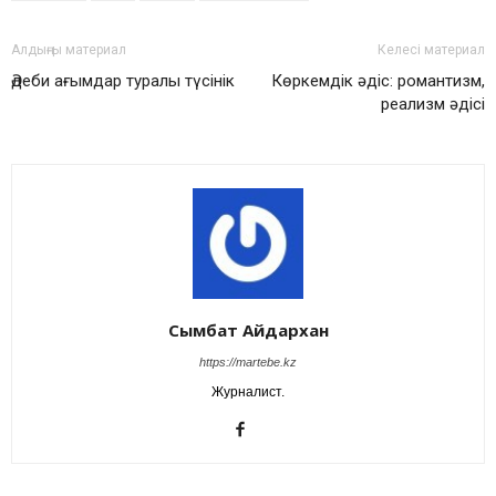
Алдыңғы материал
Келесі материал
Әдеби ағымдар туралы түсінік
Көркемдік әдіс: романтизм,
реализм әдісі
Сымбат Айдархан
https://martebe.kz
Журналист.