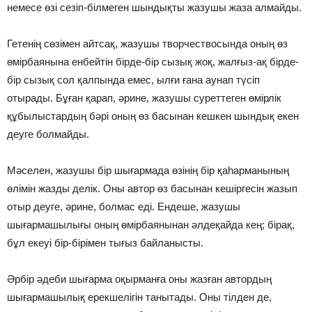
немесе өзі сезіп-білмеген шындықты жазушы жаза алмайды.
Гетенің сөзімен айтсақ, жазушы творчествосында оның өз
өмірбаянына енбейтін бірде-бір сызық жоқ, жалғыз-ақ бірде-
бір сызық сол қалпында емес, ылғи ғана аунап түсіп
отырады. Бұған қарап, әрине, жазушы суреттеген өмірлік
құбылыстардың бәрі оның өз басынан кешкен шындық екен
деуге болмайды.
Мәселен, жазушы бір шығармада өзінің бір қаһарманының
өлімін жазды делік. Оны автор өз басынан кешіргесін жазып
отыр деуге, әрине, болмас еді. Ендеше, жазушы
шығармашылығы оның өмірбаянынан әлдеқайда кең; бірақ,
бұл екеуі бір-бірімен тығыз байланысты.
Әрбір әдеби шығарма оқырманға оны жазған автордың
шығармашылық ерекшелігін танытады. Оны тілден де,