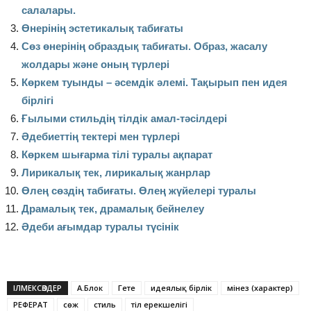
салалары.
Өнерінің эстетикалық табиғаты
Сөз өнерінің образдық табиғаты. Образ, жасалу
жолдары және оның түрлері
Көркем туынды – әсемдік әлемі. Тақырып пен идея
бірлігі
Ғылыми стильдің тілдік амал-тәсілдері
Әдебиеттің тектері мен түрлері
Көркем шығарма тілі туралы ақпарат
Лирикалық тек, лирикалық жанрлар
Өлең сөздің табиғаты. Өлең жүйелері туралы
Драмалық тек, драмалық бейнелеу
Әдеби ағымдар туралы түсінік
ІЛМЕКСӨЗДЕР
А.Блок
Гете
идеялық бірлік
мінез (характер)
РЕФЕРАТ
сөж
стиль
тіл ерекшелігі