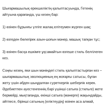
Шығармашылық ерекшеліктің қалыптасуында, Гетенің
айтуына қарағанда, үш кезең бар:
1) өзінен бұрынғы үлгіге жалаң елітеумен жүрген шақ;
2) өзгеден бөлегірек азын-шоғын мәнер, машық тапқан тұс;
3) өзінен басқа ешкімге ұқсамайтын өзгеше стиль белгілеген
кез.
Соңғы кезең, яки шын мәніндегі стиль қалыптастырған кез –
шығармашылық эволюцияның ең жоғарғы сатысы, бұған
жету үшін әбден шыңдалған суреткерлік шеберлік керек.
Әдебиетпен әуестенгеннің бәрі үшінші сатыға (стильге) жете
бермейді, мықтағанда, екінші сатыға (мәнерге) жақындайды,
әйтпесе, бірінші сатының (еліктеудің) өзінен аса алмай,