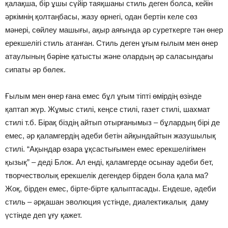
қалақша, бір ұшы сүйір таяқшаны стиль деген болса, кейін
әркімнің қолтаңбасы, жазу өрнегі, одан бертін келе сөз
мәнері, сөйлеу машығы, ақыр аяғында әр суреткерге тән өнер
ерекшелігі стиль атанған. Стиль деген ұғым ғылым мен өнер
атаулының бәріне қатысты және олардың әр саласындағы
сипаты әр бөлек.
Ғылым мен өнер ғана емес бұл ұғым тіпті өмірдің өзінде
қаптап жүр. Жұмыс стилі, кеңсе стилі, газет стилі, шахмат
стилі т.б. Бірақ біздің айтып отырғанымыз – бұлардың бірі де
емес, әр қаламгердің әдеби бетін айқындайтын жазушылық
стилі. “Ақындар өзара ұқсастығымен емес ерекшелігімен
қызық” – деді Блок. Ал енді, қаламгерде осынау әдеби бет,
творчестволық ерекшелік дегендер бірден бола қала ма?
Жоқ, бірден емес, бірте-бірте қалыптасады. Ендеше, әдеби
стиль – әрқашан эволюция үстінде, диалектикалық даму
үстінде деп ұғу қажет.