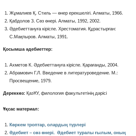
Жұмалиев Қ. Стиль — өнер ерекшелігі. Алматы, 1966.
Қабдолов З. Сөз өнері. Алматы, 1992, 2002.
Әдебиеттануға кіріспе. Хрестоматия. Құрастырған:
С.Мақпыров. Алматы, 1991.
Қосымша әдебиеттер:
Ахметов К. Әдебиеттануға кіріспе. Қарағанды, 2004.
Абрамович Г.Л. Введение в литературоведение. М.:
Просвещение, 1979.
Дереккөз:
ҚазҰУ, филология факультетінің дәрісі
Ұқсас материал:
Көркем троптар, олардың түрлері
Әдебиет – сөз өнері. Әдебиет туралы ғылым, оның