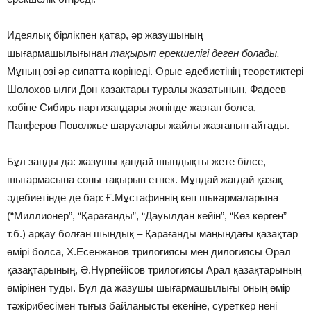
Идеялық бірлікпен қатар, әр жазушының
шығармашылығынан
тақырып ерекшелігі деген болады.
Мұның өзі әр сипатта көрінеді. Орыс әдебиетінің теоретиктері
Шолохов ылғи Дон казактары туралы жазатынын, Фадеев
көбіне Сибирь партизандары жөнінде жазған болса,
Панферов Поволжье шаруалары жайлы жазғанын айтады.
Бұл заңды да: жазушы қандай шындықты жете білсе,
шығармасына соны тақырып етпек. Мұндай жағдай қазақ
әдебиетінде де бар: Ғ.Мұстафиннің көп шығармаларына
(“Миллионер”, “Қарағанды”, “Дауылдан кейін”, “Көз көрген”
т.б.) арқау болған шындық – Қарағанды маңындағы қазақтар
өмірі болса, Х.Есенжанов трилогиясы мен дилогиясы Орал
қазақтарының, Ә.Нүрпейісов трилогиясы Арал қазақтарының
өмірінен туды. Бұл да жазушы шығармашылығы оның өмір
тәжірибесімен тығыз байланысты екеніне, суреткер нені