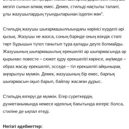
мезгіл сынын алмақ емес. Демек, стильді нақтылы талант,
ұлы жазушылардың туындыларынан іздеген жөн”.
Стильдің жазушы шығармашылғыындағы көрінісі күрделі әрі
қызық. Жазушы не жазса, соның бәрінде оның өзіндік стилі
төрт бұрышын түгел танытып тұра қалады деуге болмайды.
Жазушының шығармашылық ерекшелігі әр шығармасында әр
қырынан: повесте – сюжет құру ерекшелігі көрінсе, әңгімеде –
образ жасау ерекшелігі, эсседе – тіл ерекшелігі айқынырақ
аңғарылуы мүмкін. Демек, жазушының бір емес, барлық
шығармасын оқып барып, байлау жасаған дұрыс.
Стильдің өзгеруі де мүмкін. Егер суреткердің
дүниетанымында немесе идеялық бағытында өзгеріс болса,
стиліне де ықпал етеді.
Негізгі әдебиеттер: