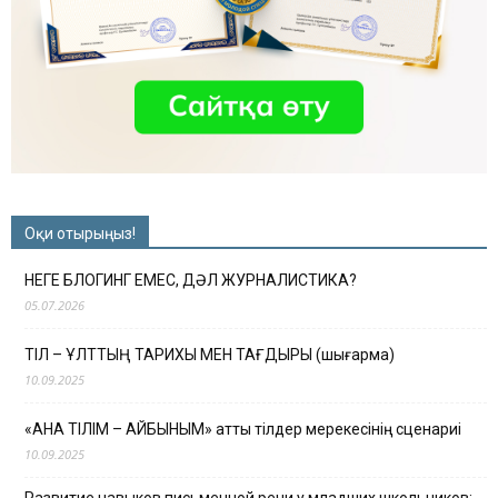
Оқи отырыңыз!
НЕГЕ БЛОГИНГ ЕМЕС, ДӘЛ ЖУРНАЛИСТИКА?
05.07.2026
ТІЛ – ҰЛТТЫҢ ТАРИХЫ МЕН ТАҒДЫРЫ (шығарма)
10.09.2025
«АНА ТІЛІМ – АЙБЫНЫМ» атты тілдер мерекесінің сценариі
10.09.2025