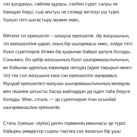
сөз қолдануы, сөйлем құрауы, сөзбен сурет салуы не
баяндап беруі, сыр ағытуы не сезімді жеткізуі үш түрлі.
Үшеуін тіпті шатастыру мүмкін емес.
Өйткені тіл ерекшелігі – шешуші ерекшелік. Әр жазушының
тіл ерекшелігіне қарап, оның бір шығармасы емес, кейде тіпті
бүкіл суреткерлік бітімін бір қырынан байқап қалуға болады.
Сонымен, біз әрбір жазушының бүкіл шығармашылығының
өн бойынан идеялық-көркемдік негіздің (идея-тақырып-мінез-
тіл) тек сол жазушыға ғана тән ерекшелігін аңғарамыз.
Мұндай ерекшелікті жазушы шығармашылығының мазмұны
мен пішініне қатысты басқа жайлардан да іздеп таба беруге
болады. Міне,
стиль — әр суреткерге тән осындай
шығармашылық ерекшелік.
Стиль (грекше -stylos) деген терминнің мағынасы әр түрлі:
байырғы римдіктер сырлы тақтаға сөз жазатын бір ұшы