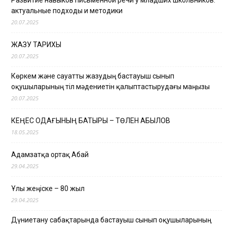
Развитие навыков письменной речи у младших школьников:
актуальные подходы и методики
20.07.2025
ЖАЗУ ТАРИХЫ
20.07.2025
Көркем және сауатты жазудың бастауыш сынып
оқушыларының тіл мәдениетін қалыптастырудағы маңызы
20.07.2025
КЕҢЕС ОДАҒЫНЫҢ БАТЫРЫ – ТӨЛЕН ҚАБЫЛОВ
18.05.2025
Адамзатқа ортақ Абай
29.04.2025
Ұлы жеңіске – 80 жыл
29.04.2025
Дүниетану сабақтарында бастауыш сынып оқушыларының