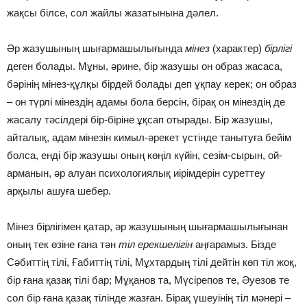
жақсы білсе, сол жайлы жазатынына дәлел.
Әр жазушының шығармашылығында
мінез
(характер)
бірлігі
деген болады. Мұны, әрине, бір жазушы он образ жасаса,
бәрінің мінез-құлқы бірдей болады деп ұқпау керек; он образ
– он түрлі мінездің адамы бола берсін, бірақ он мінездің де
жасалу тәсілдері бір-біріне ұқсап отырады. Бір жазушы,
айталық, адам мінезін кимыл-әрекет үстінде танытуға бейім
болса, енді бір жазушы оның көңіл күйін, сезім-сырын, ой-
арманын, әр алуан психологиялық иірімдерін суреттеу
арқылы ашуға шебер.
Мінез бірлігімен қатар, әр жазушының шығармашылығынан
оның тек өзіне ғана тән
тіл ерекшелігін
аңғарамыз. Бізде
Сәбиттің тілі, Ғабиттің тілі, Мұхтардың тілі дейтін көп тіл жоқ,
бір ғана қазақ тілі бар; Мұқанов та, Мүсірепов те, Әуезов те
сол бір ғана қазақ тілінде жазған. Бірақ үшеуінің тіл мәнері –