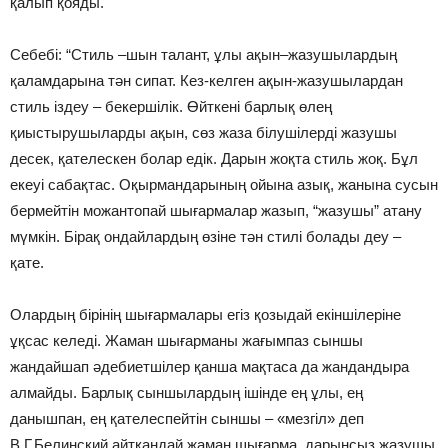
қалып қояды.
Себебі: “Стиль –шын талант, ұлы ақын–жазушылардың
қаламдарына тән сипат. Кез-келген ақын-жазушылардан
стиль іздеу – бекершілік. Өйткені барлық өлең
қиыстырушыларды ақын, сөз жаза білушілерді жазушы
десек, қателескен болар едік. Дарын жоқта стиль жоқ. Бұл
екеуі сабақтас. Оқырмандарының ойына азық, жанына сусын
бермейтін можантопай шығармалар жазып, “жазушы” атану
мүмкін. Бірақ ондайлардың өзіне тән стилі болады деу –
қате.
Олардың бірінің шығармалары егіз қозыдай екіншілеріне
ұқсас келеді. Жаман шығарманы жағымпаз сыншы
жандайшап әдебиетшілер қанша мақтаса да жандандыра
алмайды. Барлық сыншылардың ішінде ең ұлы, ең
данышпан, ең қателеспейтін сыншы – «мезгіл» деп
В.Г.Белинский айтқандай жаман шығарма, дарынсыз жазушы