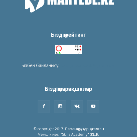
Біздің рейтинг
Бізбен байланысу:
tolegenberikbol@gmail.com
Біздің парақшалар
© copyright 2017. Барлық құқықтар қоғалған
Меншік иесі "Skills Academy" ЖШС