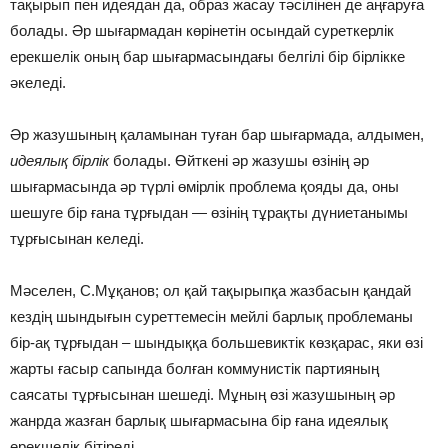
тақырып пен идеядан да, образ жасау тәсілінен де аңғаруға
болады. Әр шығармадан көрінетін осындай суреткерлік
ерекшелік оның бар шығармасындағы белгілі бір бірлікке
әкеледі.
Әр жазушының қаламынан туған бар шығармада, алдымен,
идеялық бірлік
болады. Өйткені әр жазушы өзінің әр
шығармасында әр түрлі өмірлік проблема қояды да, оны
шешуге бір ғана тұрғыдан — өзінің тұрақты дүниетанымы
тұрғысынан келеді.
Мәселен, С.Мұқанов; ол қай тақырыпқа жазбасын қандай
кездің шындығын суреттемесін мейлі барлық проблеманы
бір-ақ тұрғыдан – шындыққа большевиктік көзқарас, яки өзі
жарты ғасыр сапында болған коммунистік партияның
саясаты тұрғысынан шешеді. Мұның өзі жазушының әр
жанрда жазған барлық шығармасына бір ғана идеялық
ерекшелік бітіреді.