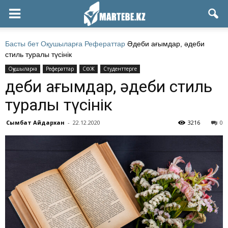
Басты бет
Оқушыларға
Рефераттар
Әдеби ағымдар, әдеби
стиль туралы түсінік
Оқушыларға
Рефераттар
СӨЖ
Студенттерге
Әдеби ағымдар, әдеби стиль
туралы түсінік
Сымбат Айдархан
-
22.12.2020
3216
0