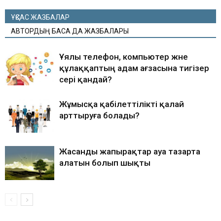
ҰҚСАС ЖАЗБАЛАР
АВТОРДЫҢ БАСҚА ДА ЖАЗБАЛАРЫ
Ұялы телефон, компьютер және
құлаққаптың адам ағзасына тигізер
әсері қандай?
Жұмысқа қабілеттілікті қалай
арттыруға болады?
Жасанды жапырақтар ауа тазарта
алатын болып шықты