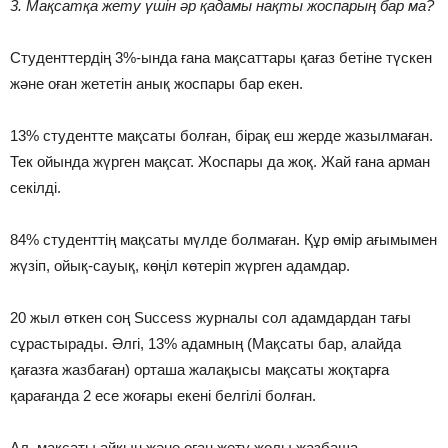
3. Мақсатқа жету үшін әр қадамы нақты жоспарың бар ма?
Студенттердің 3%-ында ғана мақсаттары қағаз бетіне түскен
және оған жететін анық жоспары бар екен.
13% студентте мақсаты болған, бірақ еш жерде жазылмаған.
Тек ойында жүрген мақсат. Жоспары да жоқ. Жай ғана арман
секілді.
84% студенттің мақсаты мүлде болмаған. Құр өмір ағымымен
жүзіп, ойық-сауық, көңіл көтеріп жүрген адамдар.
20 жыл өткен соң Success журналы сол адамдардан тағы
сұрастырады. Әлгі, 13% адамның (Мақсаты бар, алайда
қағазға жазбаған) орташа жалақысы мақсаты жоқтарға
қарағанда 2 есе жоғары екені белгілі болған.
Ал, мақсаты айқын және оған жету жолы жазбаша