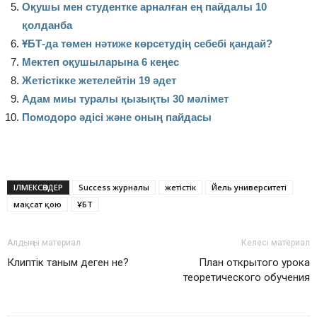
Оқушы мен студентке арналған ең пайдалы 10
қолданба
ҰБТ-да төмен нәтиже көрсетудің себебі қандай?
Мектеп оқушыларына 6 кеңес
Жетістікке жетелейтін 19 әдет
Адам миы туралы қызықты 30 мәлімет
Помодоро әдісі және оның пайдасы
ІЛМЕКСӨЗДЕР
Success журналы
жетістік
Йель университеті
мақсат қою
ҰБТ
Алдыңғы материал
Келесі материал
Клиптік таным деген не?
План открытого урока
теоретического обучения