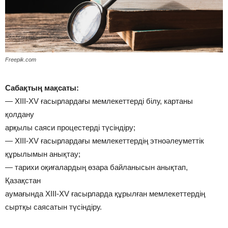
Freepik.com
Сабақтың мақсаты:
— XIII-XV ғасырлардағы мемлекеттерді білу, картаны
қолдану
арқылы саяси процестерді түсіндіру;
— XIII-XV ғасырлардағы мемлекеттердің этноәлеуметтік
құрылымын анықтау;
— тарихи оқиғалардың өзара байланысын анықтап,
Қазақстан
аумағында XIII-XV ғасырларда құрылған мемлекеттердің
сыртқы саясатын түсіндіру.