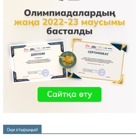
Оқи отырыңыз!