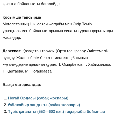
қоюына байланысты бағалайды.
Қосымша тапсырма
Моғолстанның ішкі саяси жағдайы мен Әмір Темір
ұрпақтарымен байланыстарының сипаты туралы қорытынды
жасаңдар.
Дереккөз:
Қазақстан тарихы (Орта ғасырлар): Әдістемелік
нұсқау. Жалпы білім беретін мектептің 6-сынып
мұғалімдеріне арналған құрал. Т. Омарбеков, Г. Хабижанова,
Т. Қартаева, М. Ноғайбаева.
Басқа материалдар:
Ноғай Ордасы (сабақ жоспары)
Әбілхайыр хандығы (сабақ жоспары)
Түрiк қағанаты (552—603 жж.) тақырыбы бойынша