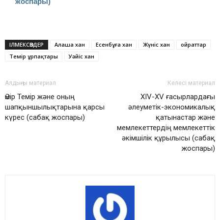
жоспары)
ІЛМЕКСӨЗДЕР
Алаша хан
Есенбұға хан
Жүніс хан
ойраттар
Темір ұрпақтары
Уәйіс хан
Алдыңғы материал
Келесі материал
Әмір Темір және оның
XIV-XV ғасырлардағы
шапқыншылықтарына қарсы
әлеуметік-экономикалық
күрес (сабақ жоспары)
қатынастар және
мемлекеттердің мемлекеттік
әкімшілік құрылысы (сабақ
жоспары)