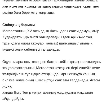
туралы мәліметке орай, қазақ тарихындағы жалпы Алаша
хан және оның халқымыздың тарихи жадындағы орны мен
рөліне баға бере кету маңызды.
Сабақтың барысы
Моғолстанның XV ғасырдың басындағы саяси дамуы, әмір
Хұдайдаттың қызметі баяндалады. Одан әрі Уәйіс хан
тұсындағы ойрат (жоңғар, қалмақ) шапқыншылығының
күшеюі оның себептері талданады.
Оқушыларға осы кезеңнен бастап кейінгі қазақ тарихындағы
жоңғар факторының Моғолстан кезеңінен бері күшейіп келе
жатқандығын түсіндіріп өтеді. Одан әрі Есенбұға ханның
билікке келуі, оның ішкі-сыртқы саясаты талданады. Ағасы
Жүніс
ханды Әмір Темір ұрпақтарының қолдаудағы мақсатын
айқындайды.