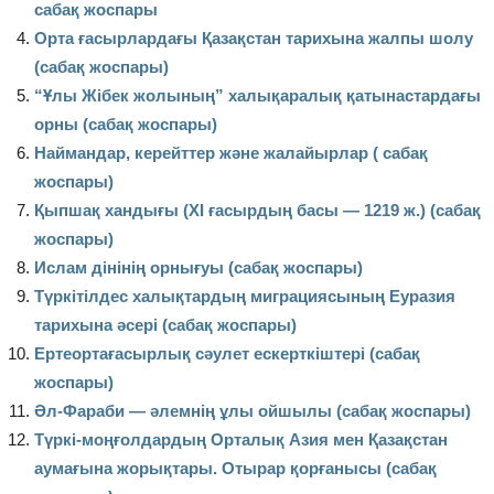
сабақ жоспары
Орта ғасырлардағы Қазақстан тарихына жалпы шолу
(сабақ жоспары)
“Ұлы Жібек жолының” халықаралық қатынастардағы
орны (сабақ жоспары)
Наймандар, керейттер және жалайырлар ( сабақ
жоспары)
Қыпшақ хандығы (ХI ғасырдың басы — 1219 ж.) (сабақ
жоспары)
Ислам дінінің орнығуы (сабақ жоспары)
Түркітілдес халықтардың миграциясының Еуразия
тарихына әсері (сабақ жоспары)
Ертеортағасырлық сәулет ескерткіштері (сабақ
жоспары)
Әл-Фараби — әлемнің ұлы ойшылы (сабақ жоспары)
Түркі-моңғолдардың Орталық Азия мен Қазақстан
аумағына жорықтары. Отырар қорғанысы (сабақ