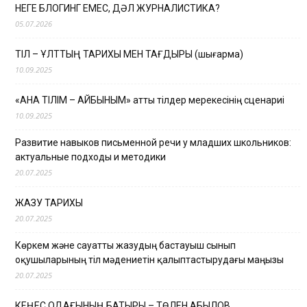
НЕГЕ БЛОГИНГ ЕМЕС, ДӘЛ ЖУРНАЛИСТИКА?
05.07.2026
ТІЛ – ҰЛТТЫҢ ТАРИХЫ МЕН ТАҒДЫРЫ (шығарма)
10.09.2025
«АНА ТІЛІМ – АЙБЫНЫМ» атты тілдер мерекесінің сценариі
10.09.2025
Развитие навыков письменной речи у младших школьников:
актуальные подходы и методики
20.07.2025
ЖАЗУ ТАРИХЫ
20.07.2025
Көркем және сауатты жазудың бастауыш сынып
оқушыларының тіл мәдениетін қалыптастырудағы маңызы
20.07.2025
КЕҢЕС ОДАҒЫНЫҢ БАТЫРЫ – ТӨЛЕН ҚАБЫЛОВ