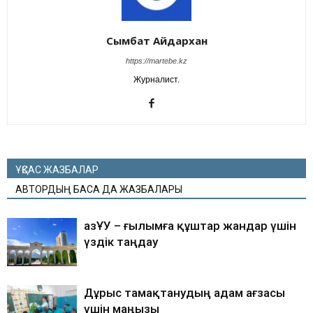
Сымбат Айдархан
https://martebe.kz
Журналист.
ҰҚСАС ЖАЗБАЛАР
АВТОРДЫҢ БАСҚА ДА ЖАЗБАЛАРЫ
ҚазҰУ – ғылымға құштар жандар үшін
үздік таңдау
Дұрыс тамақтанудың адам ағзасы
үшін маңызы