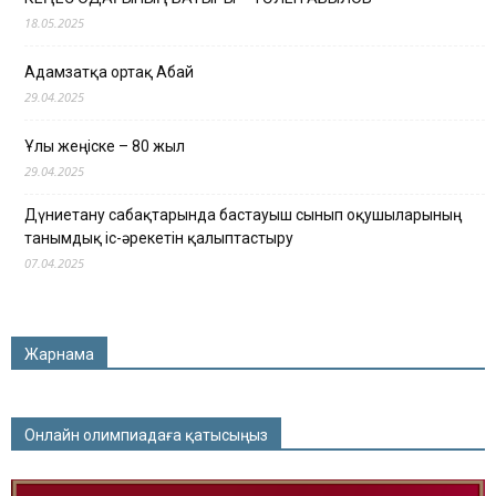
18.05.2025
Адамзатқа ортақ Абай
29.04.2025
Ұлы жеңіске – 80 жыл
29.04.2025
Дүниетану сабақтарында бастауыш сынып оқушыларының
танымдық іс-әрекетін қалыптастыру
07.04.2025
Жарнама
Онлайн олимпиадаға қатысыңыз