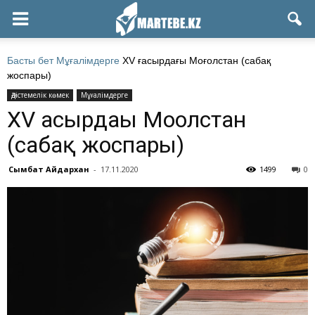
Басты бет
Мұғалімдерге
XV ғасырдағы Моғолстан (сабақ
жоспары)
Әдістемелік көмек
Мұғалімдерге
XV ғасырдағы Моғолстан
(сабақ жоспары)
Сымбат Айдархан
-
17.11.2020
1499
0