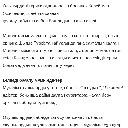
Осы күрделі тарихи оқиғалардың болашақ Керей мен
Жәнібектің Есенбұға ханнан
қолдау табуына себеп болғандығын атап өтеді.
Моғолстан мемлекетінің ыдырауын көрсете отырып, оның
орнына Шығыс Түркістан аймағында ғана сақталып қалған
Моғолия мемлекеті туралы айта келе, аталған мемлекеттен
кейін Қазақ хандығының сыртқы саясатында өзіндік орны
болатындығына тоқталып өту керек.
Білімді бағалу мүмкіндіктері
Мұғалім оқушыларды үш топқа бөліп, “Он сұрақ!”, “Лездеме!”
әдістері бойынша дайындалған сұрақтарға жауап беру
арқылы сабақты түйіндейді.
Оқушылардың сабаққа қатысу белсенділігі, басқа
оқушылардың жауаптарын толықтаруы, мұғалімге сұрақтар