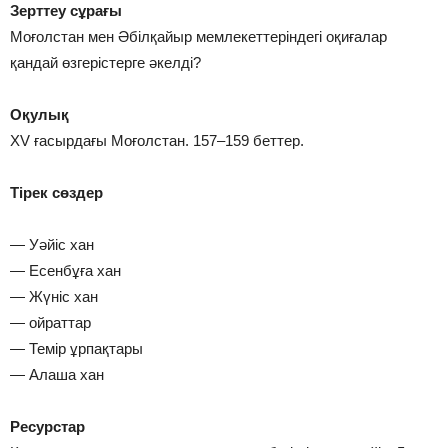
Зерттеу сұрағы
Моғолстан мен Әбілқайыр мемлекеттеріндегі оқиғалар
қандай өзгерістерге әкелді?
Оқулық
XV ғасырдағы Моғолстан. 157–159 беттер.
Тірек сөздер
— Уәйіс хан
— Есенбұға хан
— Жүніс хан
— ойраттар
— Темір ұрпақтары
— Алаша хан
Ресурстар