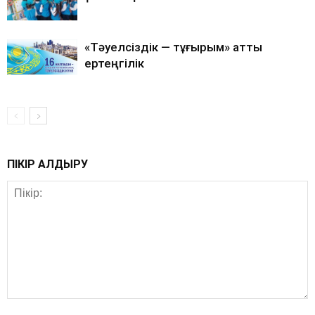
«Тәуелсіздік — тұғырым» атты
ертеңгілік
ПІКІР ҚАЛДЫРУ