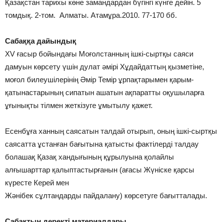
Қазақстан тарихы көне замандардан бүгінгі күнге дейін. 5
томдық. 2-том. Алматы. Атамұра.2010. 77-170 бб.
Сабаққа дайындық
XV ғасыр бойындағы Моғолстанның ішкі-сыртқы саяси
дамуын көрсету үшін дулат әмірі Хұдайдаттың қызметіне,
моғол билеушілерінің Әмір Темір ұрпақтарымен қарым-
қатынастарының сипатын ашатын ақпаратты оқушыларға
ұғынықты тілмен жеткізуге ұмытылу қажет.
Есенбұға ханның саясатын талдай отырып, оның ішкі-сыртқы
саясатта ұстанған бағытына қатысты фактілерді талдау
болашақ Қазақ хандығының құрылуына қолайлы
алғышарттар қалыптастырғанын (ағасы Жүніске қарсы
күресте Керей мен
Жәнібек сұлтандарды пайдалану) көрсетуге бағытталады.
Сабақтың деректі материалдары