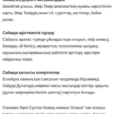
Шағайтай ұлысы, Әмір Темір мемлекетінің аумағы көрсетілген
карта, Әмір Темірдің және т.б. суреттер, кестелер, бейне
ролик.
Сабаққа әдістемелік нұсқау
Сабақты аралас түрінде ұйымдастыра отырып, пікір алмасу,
баяндау, ой бөлісу, ақпараттық технологияны қолдану,
оқушының шығармашылық қабілетін арттыру әдістерін
пайдалану керек.
Сабаққа қатысты ескертпелер
Есенбұға ханның ішкі саясатын талдағанда Мұхаммед
Хайдар Дулатидің өмірінен нақты мысалдар келтіру арқылы
(дулат әмірлерінің билігін шектеу) көрсетуге болады.
Сонымен бірге Сұлтан Ахмед ханның “Алаша” хан атануы