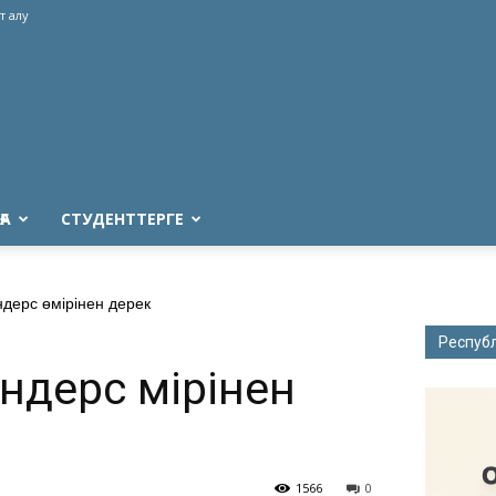
т алу
ҒА
СТУДЕНТТЕРГЕ
дерс өмірінен дерек
Респуб
дерс өмірінен
1566
0