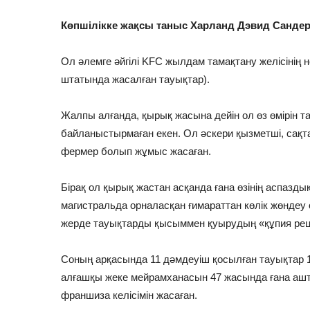
Көпшілікке жақсы таныс Харланд Дэвид Сандер
Ол әлемге әйгілі KFC жылдам тамақтану желісінің н
штатында жасалған тауықтар).
Жалпы алғанда, қырық жасына дейін ол өз өмірін т
байланыстырмаған екен. Ол әскери қызметші, сақта
фермер болып жұмыс жасаған.
Бірақ ол қырық жастан асқанда ғана өзінің аспазд
магистральда орналасқан ғимараттан көлік жөндеу
жерде тауықтарды қысыммен қуырудың «құпия рецеп
Соның арқасында 11 дәмдеуіш қосылған тауықтар 1
алғашқы жеке мейрамханасын 47 жасында ғана ашт
франшиза келісімін жасаған.