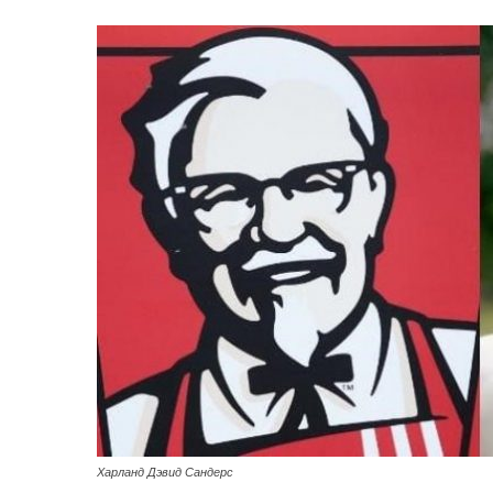
Харланд Дэвид Сандерс