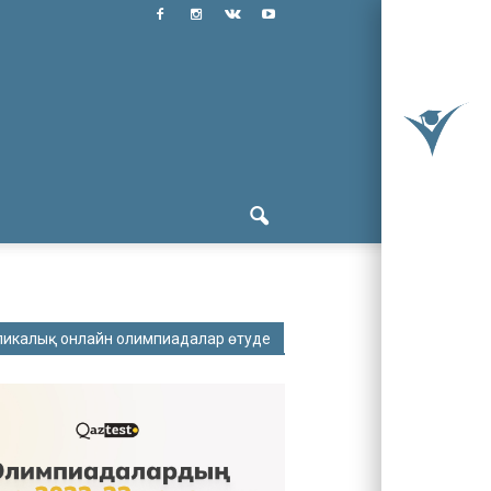
ликалық онлайн олимпиадалар өтуде