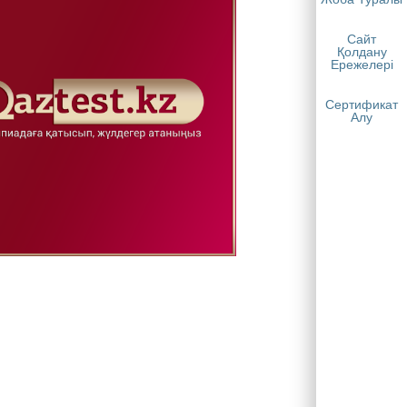
Сайт
Қолдану
Ережелері
Сертификат
Алу