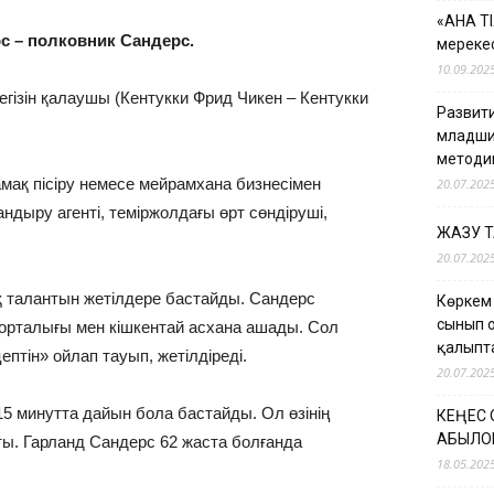
«АНА Т
с – полковник Сандерс.
мерекес
10.09.202
егізін қалаушы (Кентукки Фрид Чикен – Кентукки
Развити
младши
методи
амақ пісіру немесе мейрамхана бизнесімен
20.07.202
ндыру агенті, теміржолдағы өрт сөндіруші,
ЖАЗУ 
20.07.202
ық талантын жетілдере бастайды. Сандерс
Көркем
сынып 
 орталығы мен кішкентай асхана ашады. Сол
қалыпт
тін» ойлап тауып, жетілдіреді.
20.07.202
5 минутта дайын бола бастайды. Ол өзінің
КЕҢЕС
ҚАБЫЛО
ы. Гарланд Сандерс 62 жаста болғанда
18.05.202