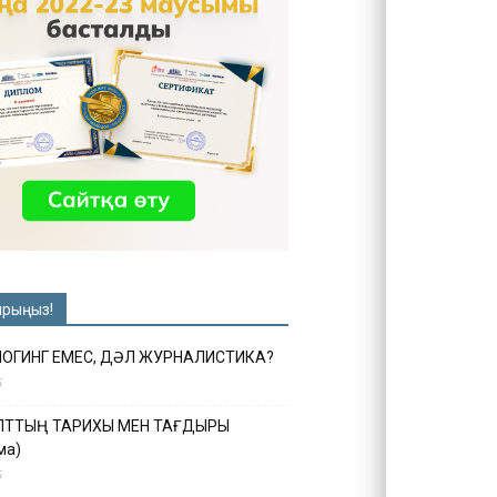
ырыңыз!
ЛОГИНГ ЕМЕС, ДӘЛ ЖУРНАЛИСТИКА?
6
ҰЛТТЫҢ ТАРИХЫ МЕН ТАҒДЫРЫ
ма)
5