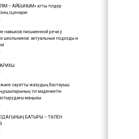
ІЛІМ – АЙБЫНЫМ» атты тілдер
інің сценариі
5
е навыков письменной речи у
х школьников: актуальные подходы и
ки
5
ТАРИХЫ
5
 және сауатты жазудың бастауыш
оқушыларының тіл мәдениетін
астырудағы маңызы
5
 ОДАҒЫНЫҢ БАТЫРЫ – ТӨЛЕН
В
5