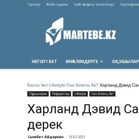
Тіркелу
Жоба туралы
Сайт қолдану ережелері
Сертифика
Martebe.kz
білім
сайты
НЕГІЗГІ БЕТ
МҰҒАЛІМДЕРГЕ
ОҚУШЫЛАР
Басты бет
Lifestyle
Сен білесің бе?
Харланд Дэвид Сан
Оқушыларға
Рефераттар
Lifestyle
Сен білесің бе?
Харланд Дэвид Сан
дерек
Сымбат Айдархан
-
16.02.2021