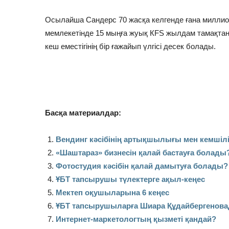
Осылайша Сандерс 70 жасқа келгенде ғана миллионе
мемлекетінде 15 мыңға жуық КFS жылдам тамақтан
кеш еместігінің бір ғажайып үлгісі десек болады.
Басқа материалдар:
Вендинг кәсібінің артықшылығы мен кемшілі
«
Шаштараз» бизнесін қалай бастауға болады
Фотостудия кәсібін қалай дамытуға болады?
ҰБТ тапсырушы түлектерге ақыл-кеңес
Мектеп оқушыларына 6 кеңес
ҰБТ тапсырушыларға Шиара Құдайбергенова
Интернет-маркетологтың қызметі қандай?