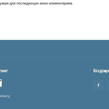
раузере для последующих моих комментариев.
йтинг
Біздің 
ланысу:
tolegenberikbol@gmail.com