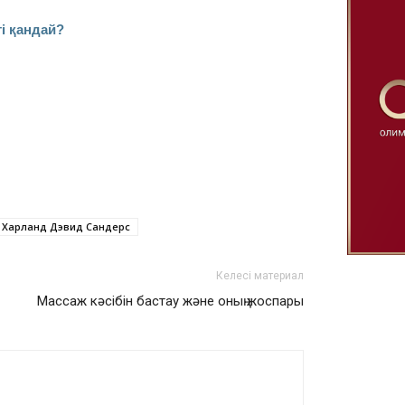
і қандай?
Харланд Дэвид Сандерс
Келесі материал
Массаж кәсібін бастау және оның жоспары