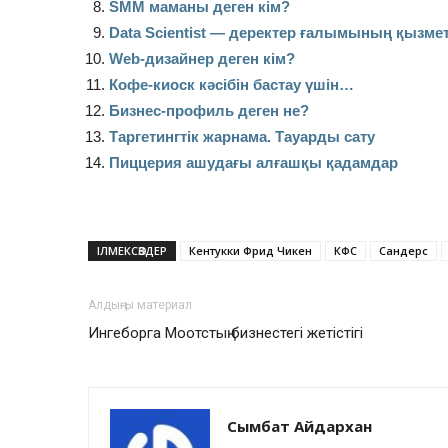
SMM маманы деген кім?
Data Scientist — деректер ғалымының қызмет
Web-дизайнер деген кім?
Кофе-киоск кәсібін бастау үшін…
Бизнес-профиль деген не?
Таргетингтік жарнама. Тауарды сату
Пиццерия ашудағы алғашқы қадамдар
ІЛМЕКСӨЗДЕР
Кентукки Фрид Чикен
КФС
Сандерс
Алдыңғы материал
Ингеборга Моотстың бизнестегі жетістігі
Сымбат Айдархан