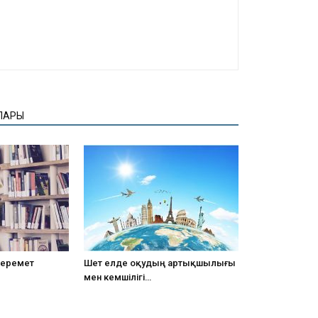
ЛАРЫ
 керемет
Шет елде оқудың артықшылығы
мен кемшілігі…