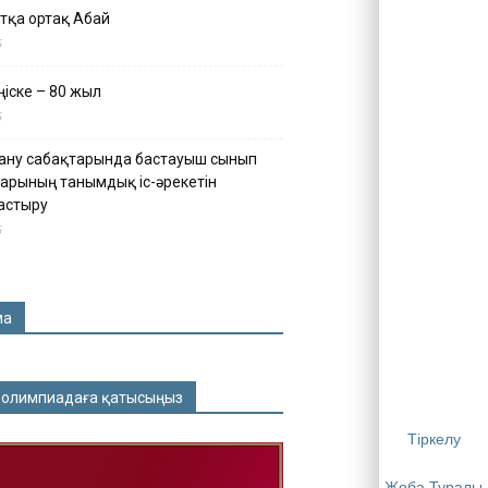
тқа ортақ Абай
5
іске – 80 жыл
5
ану сабақтарында бастауыш сынып
арының танымдық іс-әрекетін
астыру
5
ма
 олимпиадаға қатысыңыз
Тіркелу
Жоба Туралы