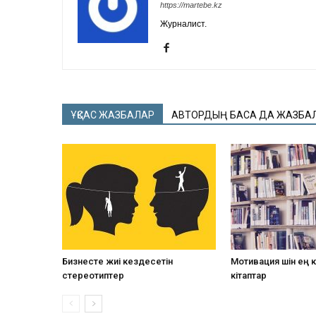
https://martebe.kz
Журналист.
ҰҚСАС ЖАЗБАЛАР
АВТОРДЫҢ БАСҚА ДА ЖАЗБА
Бизнесте жиі кездесетін
Мотивация үшін ең
стереотиптер
кітаптар