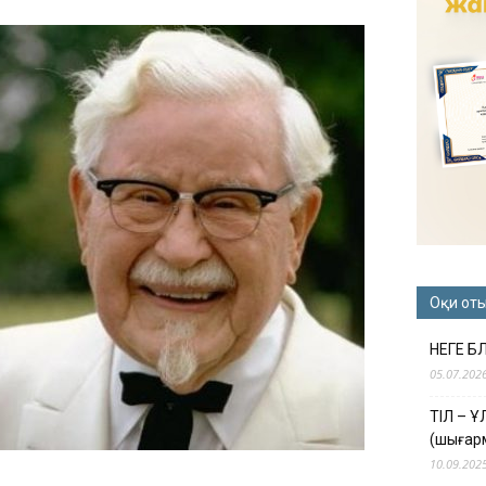
Оқи от
НЕГЕ Б
05.07.202
ТІЛ – 
(шығар
10.09.202