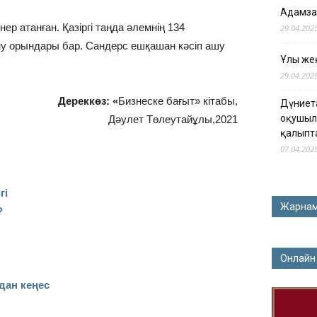
Адамза
р атанған. Қазіргі таңда әлемнің 134
29.04.202
у орындары бар. Сандерс ешқашан кәсіп ашу
Ұлы жең
29.04.202
Дереккөз: «
Бизнеске бағыт» кітабы,
Дүниет
оқушыл
Дәулет Төлеутайұлы,2021
қалыпт
07.04.202
гі
Жарна
?
Онлайн
дан кеңес