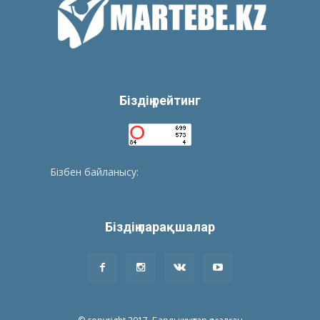
Біздің рейтинг
Бізбен байланысу:
tolegenberikbol@gmail.com
Біздің парақшалар