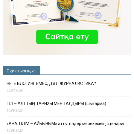
Оқи отырыңыз!
НЕГЕ БЛОГИНГ ЕМЕС, ДӘЛ ЖУРНАЛИСТИКА?
05.07.2026
ТІЛ – ҰЛТТЫҢ ТАРИХЫ МЕН ТАҒДЫРЫ (шығарма)
10.09.2025
«АНА ТІЛІМ – АЙБЫНЫМ» атты тілдер мерекесінің сценариі
10.09.2025