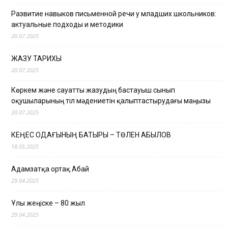
Развитие навыков письменной речи у младших школьников:
актуальные подходы и методики
20.07.2025
ЖАЗУ ТАРИХЫ
20.07.2025
Көркем және сауатты жазудың бастауыш сынып
оқушыларының тіл мәдениетін қалыптастырудағы маңызы
20.07.2025
КЕҢЕС ОДАҒЫНЫҢ БАТЫРЫ – ТӨЛЕН ҚАБЫЛОВ
18.05.2025
Адамзатқа ортақ Абай
29.04.2025
Ұлы жеңіске – 80 жыл
29.04.2025