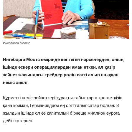
Ингеборга Моотс
Ингеборга Моотс өмірінде көптеген нәрселерден, оның
ішінде әскери операциялардан аман өткен, ал қазір
зейнет жасындағы трейдер рөлін сәтті алып шыққан
неміс әйелі.
Құрметті неміс зейнеткері тұрақты табыстарға қол жеткізіп
қана қоймай, Германиядағы ең сәтті алыпсатар болған. 8
жылдың ішінде ол өз капиталын бірнеше миллион еуроға
дейін көтерген.