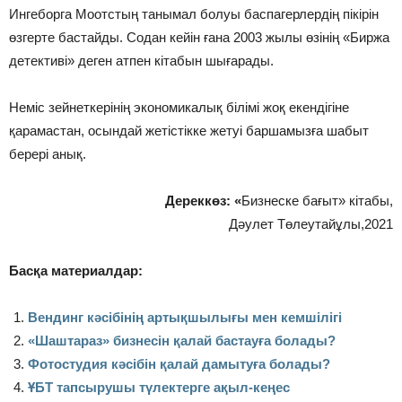
Ингеборга Моотстың танымал болуы баспагерлердің пікірін
өзгерте бастайды. Содан кейін ғана 2003 жылы өзінің «Биржа
детективі» деген атпен кітабын шығарады.
Неміс зейнеткерінің экономикалық білімі жоқ екендігіне
қарамастан, осындай жетістікке жетуі баршамызға шабыт
берері анық.
Дереккөз: «
Бизнеске бағыт» кітабы,
Дәулет Төлеутайұлы,2021
Басқа материалдар:
Вендинг кәсібінің артықшылығы мен кемшілігі
«
Шаштараз» бизнесін қалай бастауға болады?
Фотостудия кәсібін қалай дамытуға болады?
ҰБТ тапсырушы түлектерге ақыл-кеңес