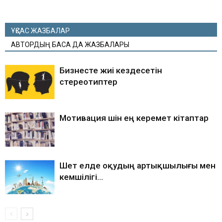
ҰҚСАС ЖАЗБАЛАР
АВТОРДЫҢ БАСҚА ДА ЖАЗБАЛАРЫ
Бизнесте жиі кездесетін
стереотиптер
Мотивация үшін ең керемет кітаптар
Шет елде оқудың артықшылығы мен
кемшілігі…