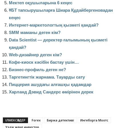
Мектеп оқушыларына 6 кеңес
ҰБТ тапсырушыларға Шиара Құдайбергеновадан
кеңес
Интернет-маркетологтың қызметі қандай?
SMM маманы деген кім?
Data Scientist — деректер ғалымының қызметі
қандай?
Web-дизайнер деген кім?
Кофе-киоск кәсібін бастау үшін…
Бизнес-профиль деген не?
Таргетингтік жарнама. Тауарды сату
Пиццерия ашудағы алғашқы қадамдар
Харланд Дэвид Сандерс өмірінен дерек
ІЛМЕКСӨЗДЕР
Forex
Биржа детективі
Ингеборга Моотс
Үздік жеке инвестор