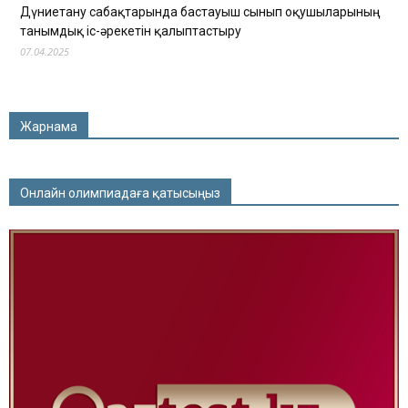
Дүниетану сабақтарында бастауыш сынып оқушыларының
танымдық іс-әрекетін қалыптастыру
07.04.2025
Жарнама
Онлайн олимпиадаға қатысыңыз