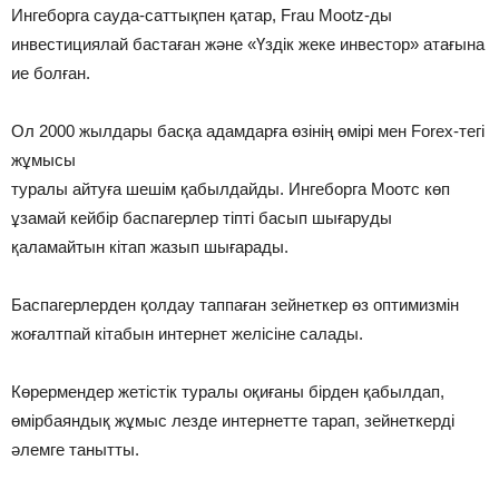
Ингеборга сауда-саттықпен қатар, Frau Mootz-ды
инвестициялай бастаған және «Үздік жеке инвестор» атағына
ие болған.
Ол 2000 жылдары басқа адамдарға өзінің өмірі мен Forex-тегі
жұмысы
туралы айтуға шешім қабылдайды. Ингеборга Моотс көп
ұзамай кейбір баспагерлер тіпті басып шығаруды
қаламайтын кітап жазып шығарады.
Баспагерлерден қолдау таппаған зейнеткер өз оптимизмін
жоғалтпай кітабын интернет желісіне салады.
Көрермендер жетістік туралы оқиғаны бірден қабылдап,
өмірбаяндық жұмыс лезде интернетте тарап, зейнеткерді
әлемге танытты.