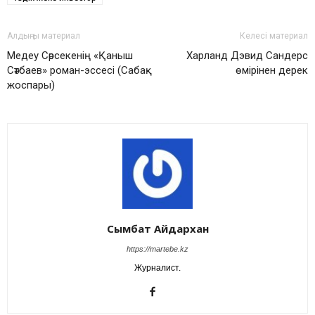
Алдыңғы материал
Келесі материал
Медеу Сәрсекенің «Қаныш
Харланд Дэвид Сандерс
Сәтбаев» роман-эссесі (Сабақ
өмірінен дерек
жоспары)
Сымбат Айдархан
https://martebe.kz
Журналист.