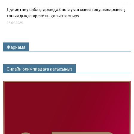
Дүниетану сабақтарында бастауыш сынып оқушыларының
танымдық іс-әрекетін қалыптастыру
07.04.2025
Жарнама
Онлайн олимпиадаға қатысыңыз