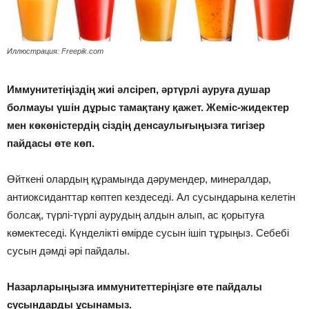
Иллюстрация: Freepik.com
Иммунитетіңіздің жиі әлсіреп, әртүрлі ауруға душар
болмауы үшін дұрыс тамақтану қажет. Жеміс-жидектер
мен көкөністердің сіздің денсаулығыңызға тигізер
пайдасы өте көп.
Өйткені олардың құрамында дәрумендер, минералдар,
антиоксиданттар көптеп кездеседі. Ал сусындарына келетін
болсақ, түрлі-түрлі аурудың алдын алып, ас қорытуға
көмектеседі. Күнделікті өмірде сусын ішіп тұрыңыз. Себебі
сусын дәмді әрі пайдалы.
Назарларыңызға иммунитеттеріңізге өте пайдалы
сусындарды ұсынамыз.