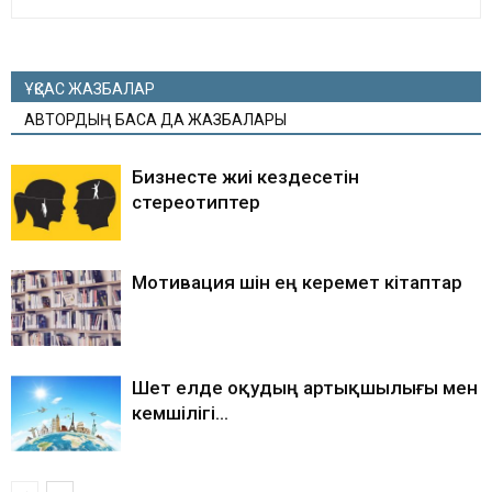
ҰҚСАС ЖАЗБАЛАР
АВТОРДЫҢ БАСҚА ДА ЖАЗБАЛАРЫ
Бизнесте жиі кездесетін
стереотиптер
Мотивация үшін ең керемет кітаптар
Шет елде оқудың артықшылығы мен
кемшілігі…