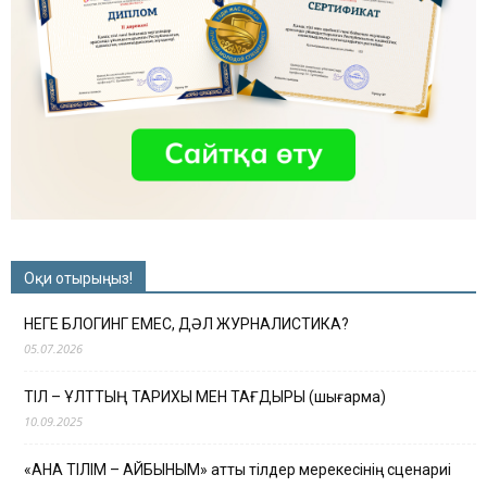
Оқи отырыңыз!
НЕГЕ БЛОГИНГ ЕМЕС, ДӘЛ ЖУРНАЛИСТИКА?
05.07.2026
ТІЛ – ҰЛТТЫҢ ТАРИХЫ МЕН ТАҒДЫРЫ (шығарма)
10.09.2025
«АНА ТІЛІМ – АЙБЫНЫМ» атты тілдер мерекесінің сценариі