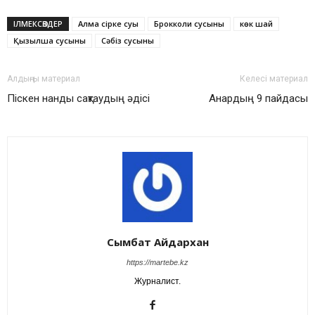
ІЛМЕКСӨЗДЕР
Алма сірке суы
Брокколи сусыны
көк шай
Қызылша сусыны
Сәбіз сусыны
Алдыңғы материал
Келесі материал
Піскен нанды сақтаудың әдісі
Анардың 9 пайдасы
Сымбат Айдархан
https://martebe.kz
Журналист.