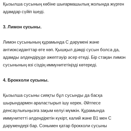
Қызылша сусының көбіне шығармашылық жолында жүрген
адамдар сүйіп ішеді.
3. Лимон сусыны.
Лимон сусынының құрамында С дәрумені және
антиоксиданттар өте көп. Қышқыл дәмді сусын болса да,
адамды әлдендіруде әжептәуір әсер етеді. Бір стақан лимон
сусынының өзі сіздің иммунитетіңізді көтереді.
4. Брокколи сусыны.
Қызылша сусыны сияқты бұл сусынды да басқа
шырындармен араластырып ішу керек. Әйтпесе
денсаулығыңызға зақым келуі мүмкін. Құрамында
иммунитетті әлдендіретін күкірт, калий және В1 мен С
дәрумендері бар. Сонымен қатар брокколи сусыны