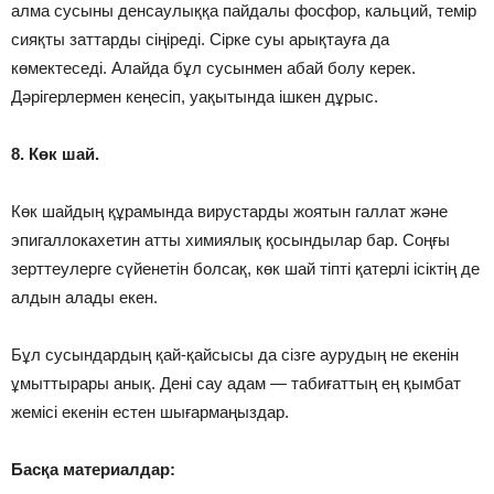
алма сусыны денсаулыққа пайдалы фосфор, кальций, темір
сияқты заттарды сіңіреді. Сірке суы арықтауға да
көмектеседі. Алайда бұл сусынмен абай болу керек.
Дәрігерлермен кеңесіп, уақытында ішкен дұрыс.
8. Көк шай.
Көк шайдың құрамында вирустарды жоятын галлат және
эпигаллокахетин атты химиялық қосындылар бар. Соңғы
зерттеулерге сүйенетін болсақ, көк шай тіпті қатерлі ісіктің де
алдын алады екен.
Бұл сусындардың қай-қайсысы да сізге аурудың не екенін
ұмыттырары анық. Дені сау адам — табиғаттың ең қымбат
жемісі екенін естен шығармаңыздар.
Басқа материалдар: