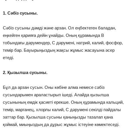
1. Сәбіз сусыны.
Сәбіз сусыны дәмді және арзан. Ол еңбектеген баладан,
еңкейген қарияға дейін ұнайды. Оның құрамында В
тобындағы дәрумендер, С дәрумені, натрий, калий, фосфор,
темір бар. Бауырыңыздың жақсы жұмыс жасауына әсер
етеді.
2. Қызылша сусыны.
Бұл да арзан сусын. Оны көбіне алма немесе сәбіз
сусындарымен араластырып ішеді. Алайда қызылша
сусынының емдік қасиеті ерекше. Оның құрамында кальций,
темір, марганец, хлорлы калий, С дәрумені секілді пайдалы
заттар бар. Қызылша сусыны қаныңызды тазалап қана
қоймай, миыңыздың да дұрыс жұмыс істеуіне көмектеседі.