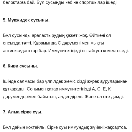
белоктарға бай. Бұл сусынды көбіне спортшылар ішеді.
5. Мүкжидек сусыны.
Бұл сусынды араластырудың қажеті жоқ. Өйткені ол
онсызда тәтті. Құрамында С дәрумені мен мықты
антиоксиданттар бар. Иммунитетіңізді нығайтуға көмектеседі.
6. Киви сусыны.
Ішінде салмасы бар үлпілдек жеміс сізді жүрек ауруларынан
құтқарады. Сонымен қатар иммунитетіңізді А, С, Е, К
дәрумендерімен байытып, әлдендіреді. Және ол өте дәмді.
7. Алма сірке суы.
Бұл дайын коктейль. Сірке суы иммундық жүйені жақсартса,