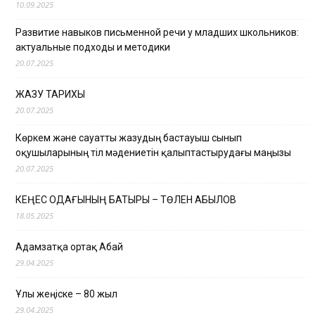
10.09.2025
Развитие навыков письменной речи у младших школьников:
актуальные подходы и методики
20.07.2025
ЖАЗУ ТАРИХЫ
20.07.2025
Көркем және сауатты жазудың бастауыш сынып
оқушыларының тіл мәдениетін қалыптастырудағы маңызы
20.07.2025
КЕҢЕС ОДАҒЫНЫҢ БАТЫРЫ – ТӨЛЕН ҚАБЫЛОВ
18.05.2025
Адамзатқа ортақ Абай
29.04.2025
Ұлы жеңіске – 80 жыл
29.04.2025