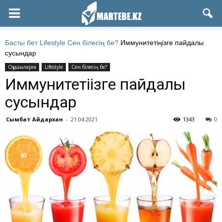
Басты бет
Lifestyle
Сен білесің бе?
Иммунитетіңізге пайдалы
сусындар
Оқушыларға
Lifestyle
Сен білесің бе?
Иммунитетіңізге пайдалы
сусындар
Сымбат Айдархан
-
21.04.2021
1343
0