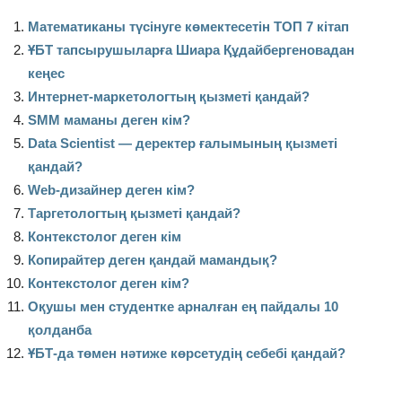
Математиканы түсінуге көмектесетін ТОП 7 кітап
ҰБТ тапсырушыларға Шиара Құдайбергеновадан
кеңес
Интернет-маркетологтың қызметі қандай?
SMM маманы деген кім?
Data Scientist — деректер ғалымының қызметі
қандай?
Web-дизайнер деген кім?
Таргетологтың қызметі қандай?
Контекстолог деген кім
Копирайтер деген қандай мамандық?
Контекстолог деген кім?
Оқушы мен студентке арналған ең пайдалы 10
қолданба
ҰБТ-да төмен нәтиже көрсетудің себебі қандай?