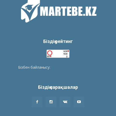
Біздің рейтинг
Бізбен байланысу:
tolegenberikbol@gmail.com
Біздің парақшалар