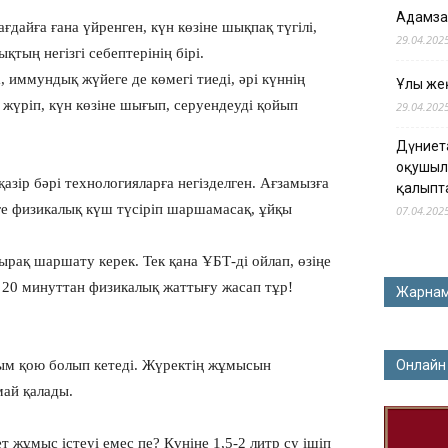
Адамза
ағдайға ғана үйренген, күн көзіне шықпақ түгілі,
29.04.202
тың негізгі себептерінің бірі.
, иммундық жүйеге де көмегі тиеді, әрі күннің
Ұлы жең
 жүріп, күн көзіне шығып, серуендеуді қойып
29.04.202
Дүниет
оқушыл
азір бәрі технологияларға негізделген. Ағзамызға
қалыпт
зге физикалық күш түсіріп шаршамасақ, ұйқы
07.04.202
тырақ шаршату керек. Тек қана ҰБТ-ді ойлап, өзіңе
ет 20 минуттан физикалық жаттығу жасап тұр!
Жарна
тым қою болып кетеді. Жүректің жұмысын
Онлайн
май қалады.
 жұмыс істеуі емес пе? Күніне 1,5-2 литр су ішіп