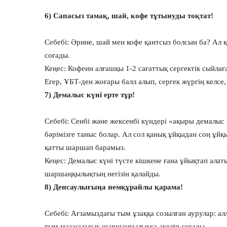
6) Сапасыз тамақ, шай, кофе тұтынуды тоқтат!
Себебі: Әрине, шай мен кофе қантсыз болсын ба? Ал 
соғады.
Кеңес: Кофеин алғашқы 1-2 сағаттық сергектік сыйлағ
Егер, ҰБТ-ден жоғары балл алып, сергек жүргің келсе
7) Демалыс күні ерте тұр!
Себебі: Сенбі және жексенбі күндері «ақыры демалыс
бәрімізге таныс болар. Ал сол қанық ұйқыдан соң ұй
қатты шаршап барамыз.
Кеңес: Демалыс күні түсте кішкене ғана ұйықтап алат
шаршаңқылықтың негізін қалайды.
8) Денсаулығыңа немқұрайлы қарама!
Себебі: Ағзамыздағы тым ұзаққа созылған аурулар: ал
тым мазасыздық шаршаңқылыққа әкеліп соғады.