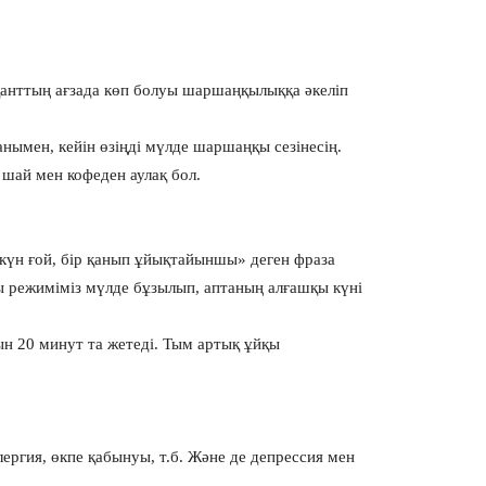
қанттың ағзада көп болуы шаршаңқылыққа әкеліп
анымен, кейін өзіңді мүлде шаршаңқы сезінесің.
, шай мен кофеден аулақ бол.
 күн ғой, бір қанып ұйықтайыншы» деген фраза
қы режиміміз мүлде бұзылып, аптаның алғашқы күні
ын 20 минут та жетеді. Тым артық ұйқы
лергия, өкпе қабынуы, т.б. Және де депрессия мен