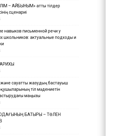
ІЛІМ – АЙБЫНЫМ» атты тілдер
інің сценариі
5
е навыков письменной речи у
х школьников: актуальные подходы и
ки
5
ТАРИХЫ
5
 және сауатты жазудың бастауыш
оқушыларының тіл мәдениетін
астырудағы маңызы
5
 ОДАҒЫНЫҢ БАТЫРЫ – ТӨЛЕН
В
5