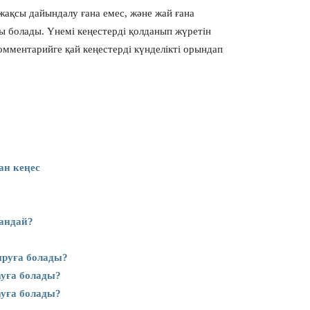
жақсы дайындалу ғана емес, және жай ғана
сы болады. Үнемі кеңестерді қолданып жүретін
омментарийге қай кеңестерді күнделікті орындап
ан кеңес
қандай?
тыруға болады?
ауға болады?
ауға болады?