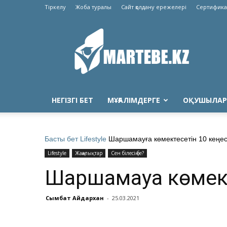
Тіркелу
Жоба туралы
Сайт қолдану ережелері
Сертифика
Martebe.kz
білім
сайты
НЕГІЗГІ БЕТ
МҰҒАЛІМДЕРГЕ
ОҚУШЫЛАР
Басты бет
Lifestyle
Шаршамауға көмектесетін 10 кеңе
Lifestyle
Жаңалықтар
Сен білесің бе?
Шаршамауға көмект
Сымбат Айдархан
-
25.03.2021