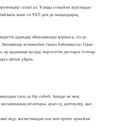
 дәрумендер сатып ал. Ұзаққа созылған ауруларды
байлығы және ол ҰБТ-ден де маңыздырақ.
жүретін адамдар айналаңызды қоршаса, сіз де
с: Эмоциялар ағзамызбен тығыз байланысты. Одан
н, әр қадамыңа қолдау көрсететін достарға толтыр.
арға айтып үйрен.
ымыздың тағы да бір себебі. Ішінде не жоқ
, қосымшаның кітаптары, ауыз су, дәптерлер, қыз
 алып жүр, косметикадан опа мен ерінге арналған