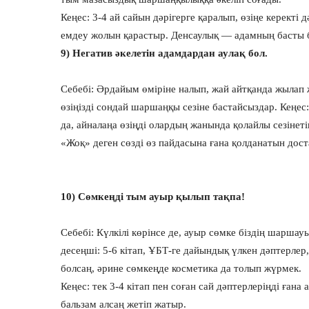
Кеңес: 3-4 ай сайын дәрігерге қаралып, өзіңе керекті
емдеу жолын қарастыр. Денсаулық — адамның басты 
9) Негатив әкелетін адамдардан аулақ бол.
Себебі: Әрдайым өміріне налып, жай айтқанда жылап 
өзіңізді сондай шаршаңқы сезіне бастайсыздар. Кеңе
да, айналаңа өзіңді олардың жанында қолайлы сезінеті
«Жоқ» деген сөзді өз пайдасына ғана қолданатын дост
10) Сөмкеңді тым ауыр қылып тақпа!
Себебі: Күлкілі көрінсе де, ауыр сөмке біздің шаршау
десеңші: 5-6 кітап, ҰБТ-ге дайындық үлкен дәптерлер
болсаң, әрине сөмкеңде косметика да толып жүрмек.
Кеңес: тек 3-4 кітап пен соған сай дәптерлеріңді ғана
бальзам алсаң жетіп жатыр.