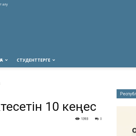
т алу
ҒА
СТУДЕНТТЕРГЕ
с
Респуб
есетін 10 кеңес
1393
0