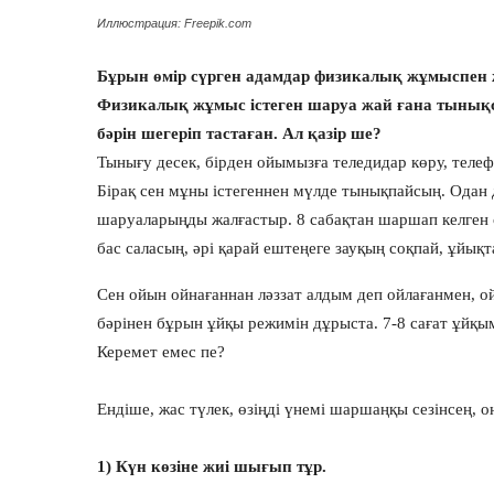
Иллюстрация: Freepik.com
Бұрын өмір сүрген адамдар физикалық жұмыспен 
Физикалық жұмыс істеген шаруа жай ғана тынықс
бәрін шегеріп тастаған. Ал қазір ше?
Тынығу десек, бірден ойымызға теледидар көру, телефо
Бірақ сен мұны істегеннен мүлде тынықпайсың. Одан 
шаруаларыңды жалғастыр. 8 сабақтан шаршап келген 
бас саласың, әрі қарай ештеңеге зауқың соқпай, ұйық
Сен ойын ойнағаннан ләззат алдым деп ойлағанмен, о
бәрінен бұрын ұйқы режимін дұрыста. 7-8 сағат ұйқы
Керемет емес пе?
Ендіше, жас түлек, өзіңді үнемі шаршаңқы сезінсең, о
1) Күн көзіне жиі шығып тұр.