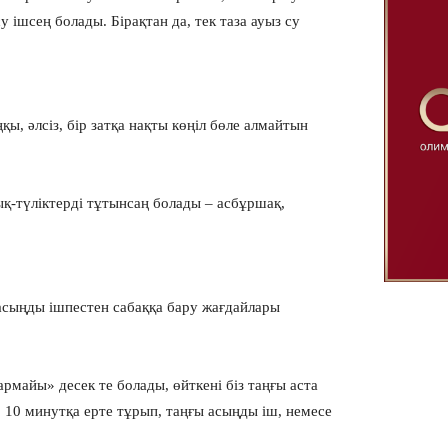
су ішсең болады. Бірақтан да, тек таза ауыз су
ы, әлсіз, бір затқа нақты көңіл бөле алмайтын
ық-түліктерді тұтынсаң болады – асбұршақ,
асыңды ішпестен сабаққа бару жағдайлары
рмайы» десек те болады, өйткені біз таңғы аста
, 10 минутқа ерте тұрып, таңғы асыңды іш, немесе