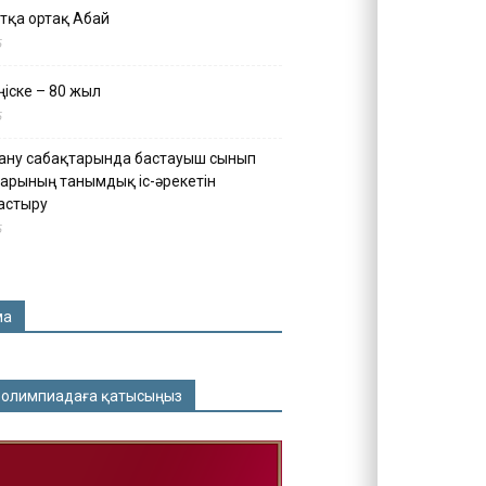
тқа ортақ Абай
5
іске – 80 жыл
5
ану сабақтарында бастауыш сынып
арының танымдық іс-әрекетін
астыру
5
ма
 олимпиадаға қатысыңыз