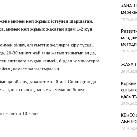
«АНА Т
мерекес
10.09.202
және мимен көп жұмыс істеуден шаршаған.
а, мимен көп жұмыс жасаған адам 1-2 күн
Развити
младши
методи
нмен ойнау, әлеуметтік желілерге кіру түседі.
20.07.202
да, 20-30 минут жай ғана жатып тынығып ал да,
сен ештеңеге зауқың келмей, бірден компьютерге
ЖАЗУ 
тайсың немесе жалғастырасың.
20.07.202
йын да ойлануды қажет етпей ме? Сондықтан да
Көркем
мыз қанып оянсақ, миымыз меланин бөледі.
сынып 
қалыпт
20.07.202
ны жеңетін 10 кеңес:
КЕҢЕС
ҚАБЫЛО
18.05.202