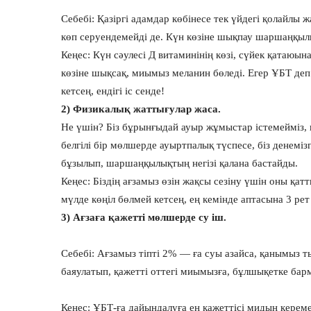
Себебі: Қазіргі адамдар көбінесе тек үйдегі қолайлы ж
көп серуендемейді де. Күн көзіне шықпау шаршаңқылық
Кеңес: Күн сәулесі Д витаминінің көзі, сүйек қатаюына
көзіне шықсақ, миымыз меланин бөледі. Егер ҰБТ деп
кетсең, ендігі іс сенде!
2) Физикалық жаттығулар жаса.
Не үшін? Біз бұрынғыдай ауыр жұмыстар істемейміз, қ
белгілі бір мөлшерде ауыртпалық түспесе, біз денемі
бұзылып, шаршаңқылықтың негізі қалана бастайды.
Кеңес: Біздің ағзамыз өзін жақсы сезіну үшін оны қат
мүлде көңіл бөлмей кетсең, ең кемінде аптасына 3 р
3) Ағзаға қажетті мөлшерде су іш.
Себебі: Ағзамыз тіпті 2% — ға суы азайса, қанымыз 
баяулатып, қажетті оттегі миымызға, бұлшықетке бар
Кеңес: ҰБТ-ға дайындалуға ең қажеттісі мидың керемет