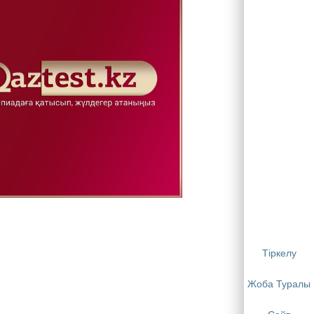
Тіркелу
Жоба Туралы