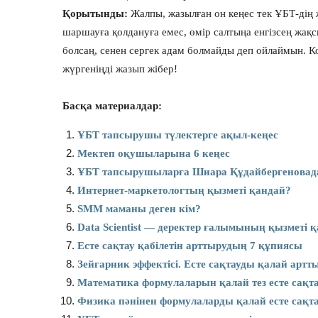
Қорытынды:
Жалпы, жазылған он кеңес тек ҰБТ-дің 
шаршауға қолдануға емес, өмір салтыңа енгізсең жақ
болсаң, сенен сергек адам болмайды деп ойлаймын. К
жүргеніңді жазып жібер!
Басқа материалдар:
ҰБТ тапсырушы түлектерге ақыл-кеңес
Мектеп оқушыларына 6 кеңес
ҰБТ тапсырушыларға Шиара Құдайбергеновад
Интернет-маркетологтың қызметі қандай?
SMM маманы деген кім?
Data Scientist — деректер ғалымының қызметі 
Есте сақтау қабілетін арттырудың 7 құпиясы
Зейгарник эффектісі. Есте сақтауды қалай арт
Математика формулаларын қалай тез есте сақт
Физика пәнінен формулаларды қалай есте сақт