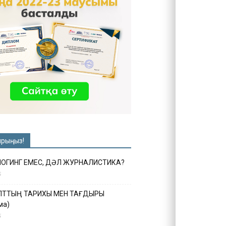
ырыңыз!
ЛОГИНГ ЕМЕС, ДӘЛ ЖУРНАЛИСТИКА?
6
ҰЛТТЫҢ ТАРИХЫ МЕН ТАҒДЫРЫ
ма)
5