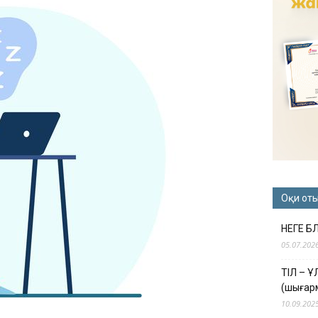
Оқи от
НЕГЕ Б
05.07.202
ТІЛ – 
(шығар
10.09.202