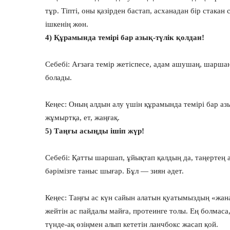
тұр. Тіпті, оны қазірден бастап, асханадан бір стакан 
ішкенің жөн.
4) Құрамында темірі бар азық-түлік қолдан!
Себебі: Ағзаға темір жетіспесе, адам ашушаң, шаршаңқ
болады.
Кеңес: Оның алдын алу үшін құрамында темірі бар аз
жұмыртқа, ет, жаңғақ.
5) Таңғы асыңды ішіп жүр!
Себебі: Қатты шаршап, ұйықтап қалдың да, таңертең 
бәрімізге таныс шығар. Бұл — зиян әдет.
Кеңес: Таңғы ас күн сайын алатын қуатымыздың «жана
жейтін ас пайдалы майға, протеинге толы. Ең болмаса
түнде-ақ өзіңмен алып кететін ланчбокс жасап қой.