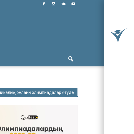
ликалық онлайн олимпиадалар өтуде