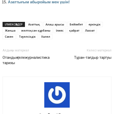
Азаттығым абыройым мен үшін!
ІЛМЕКСӨЗДЕР
Азаттық
Алаш арысы
Бейімбет
еркіндік
Жанша
желтоқсан құрбаны
Ілияс
қайрат
Ләззат
Сәкен
Тәуелсіздік
Халел
Алдыңғы материал
Келесі материал
Отандық тележурналистика
Тұран-тағдыр тартуы
тарихы