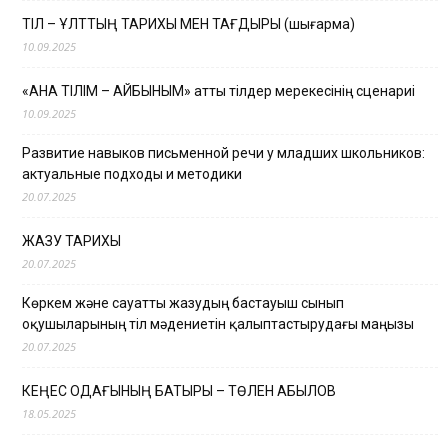
ТІЛ – ҰЛТТЫҢ ТАРИХЫ МЕН ТАҒДЫРЫ (шығарма)
10.09.2025
«АНА ТІЛІМ – АЙБЫНЫМ» атты тілдер мерекесінің сценариі
10.09.2025
Развитие навыков письменной речи у младших школьников:
актуальные подходы и методики
20.07.2025
ЖАЗУ ТАРИХЫ
20.07.2025
Көркем және сауатты жазудың бастауыш сынып
оқушыларының тіл мәдениетін қалыптастырудағы маңызы
20.07.2025
КЕҢЕС ОДАҒЫНЫҢ БАТЫРЫ – ТӨЛЕН ҚАБЫЛОВ
18.05.2025