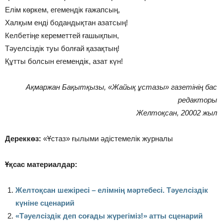
Елім көркем, егемендік ғажапсың,
Халқым енді бодандықтан азатсың!
Келбетіңе кереметтей ғашықпын,
Тәуелсіздік туы болғай қазақтың!
Құтты болсын егемендік, азат күн!
Ақмаржан Бақытқызы, «Жайық ұстазы» газетінің бас
редакторы
Желтоқсан, 20002 жыл
Дереккөз:
«Ұстаз» ғылыми әдістемелік журналы
Ұқсас материалдар:
Желтоқсан шежіресі – елімнің мәртебесі. Тәуелсіздік
күніне сценарий
«Тәуелсіздік деп соғады жүрегіміз!» атты сценарий