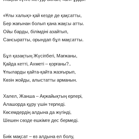
«Ұлы халық» қай кезде де қақсатты,
Бер жағынан болып қана жақсы атты.
Ойы барды, білімдіні азайтып,
Сансыратты, орындап бұл мақсатты.
Бұл қазақтың Жүсіпбегі, Мағжаны,
Қайда кетті, Ахметі – қорғаны?..
Ұлыларды қайта-қайта жазғырып,
Көзін жойды, алыстатты арманын.
Халел, Жанша – Ақжайықтың ерлері,
Алашорда құру үшін терледі.
Көсемдердің алдына да жүгінді,
Шешен сөзде ешкімге дес бермеді.
Биік мақсат – өз алдына ел болу,