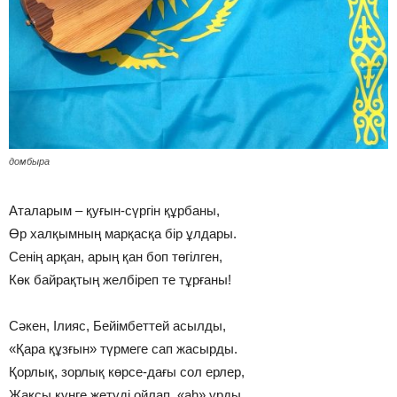
домбыра
Аталарым – қуғын-сүргін құрбаны,
Өр халқымның марқасқа бір ұлдары.
Сенің арқан, арың қан боп төгілген,
Көк байрақтың желбіреп те тұрғаны!
Сәкен, Ілияс, Бейімбеттей асылды,
«Қара құзғын» түрмеге сап жасырды.
Қорлық, зорлық көрсе-дағы сол ерлер,
Жақсы күнге жетуді ойлап, «аһ» ұрды.