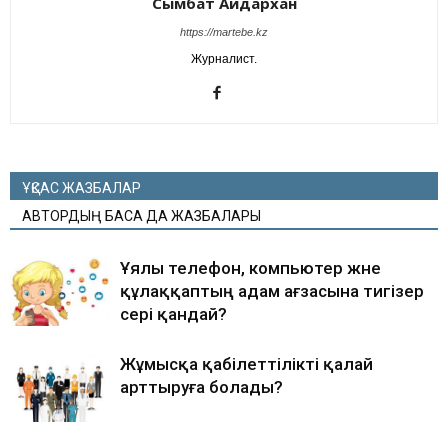
Сымбат Айдархан
https://martebe.kz
Журналист.
ҰҚСАС ЖАЗБАЛАР
АВТОРДЫҢ БАСҚА ДА ЖАЗБАЛАРЫ
Ұялы телефон, компьютер және
құлаққаптың адам ағзасына тигізер
әсері қандай?
Жұмысқа қабілеттілікті қалай
арттыруға болады?