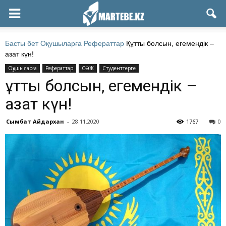
Басты бет
Оқушыларға
Рефераттар
Құтты болсын, егемендік –
азат күн!
Оқушыларға
Рефераттар
СӨЖ
Студенттерге
Құтты болсын, егемендік –
азат күн!
Сымбат Айдархан
-
28.11.2020
1767
0