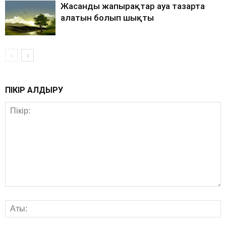
Жасанды жапырақтар ауа тазарта
алатын болып шықты
ПІКІР ҚАЛДЫРУ