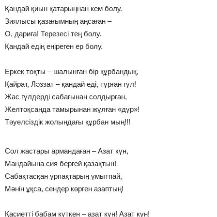
Қандай қиын қатарыңнан кем болу.
Зиялысы қазағымның аңсаған –
О, дариға! Терезесі тең болу.
Қандай едің еңіреген ер болу.
Еркек тоқты – шалынған бір құрбандық,
Қайрат, Ләззат – қандай еді, тұрған гүл!
Жас гүлдерді сабағынан солдырған,
Желтоқсанда тамырынан жұлған «дүр»!
Тәуелсіздік жолындағы құрбан мың!!!
Сол жастары армандаған – Азат күн,
Мандайына сия бергей қазақтын!
Сабақтасқан ұрпақтарың ұмытпай,
Мәнін ұқса, сендер көрген азаптың!
Қасиетті бабам күткен – азат күн! Азат күн!