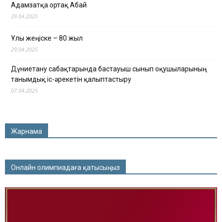
Адамзатқа ортақ Абай
29.04.2025
Ұлы жеңіске – 80 жыл
29.04.2025
Дүниетану сабақтарында бастауыш сынып оқушыларының
танымдық іс-әрекетін қалыптастыру
07.04.2025
Жарнама
Онлайн олимпиадаға қатысыңыз