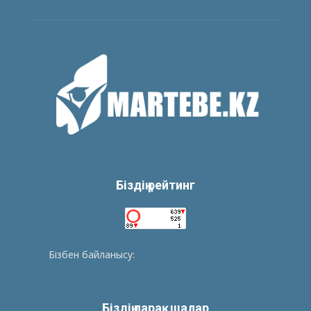
Біздің рейтинг
Бізбен байланысу:
tolegenberikbol@gmail.com
Біздің парақшалар