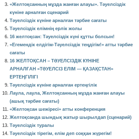
«Желтоқсанның мұзда жанған алауы». Тәуелсіздік
күніне арналған сценарий
Тәуелсіздік күніне арналған тәрбие сағаты
Тәуелсіздік елімнің ерлік жолы
16 желтоқсан: Тәуелсіздік күні құтты болсын!
«Егемендік елдігім-Тәуелсіздік теңдігім!» атты тәрбие
сағаты
16 ЖЕЛТОҚСАН – ТӘУЕЛСІЗДІК КҮНІНЕ
АРНАЛҒАН «ТӘУЕЛСІЗ ЕЛІМ — ҚАЗАҚСТАН»
ЕРТЕҢГІЛІГІ
Тәуелсіздік күніне арналған ертеңгілік
Лаула, лаула, Желтоқсанның мұзда жанған алауы
(ашық тәрбие сағаты)
«Желтоқсан шежіресі» атты конференция
Желтоқсанда шындық жатыр шырылдап (сценарий)
Тәуелсіздік туралы
Тәуелсіздік тірегім, елім деп соққан жүрегім!