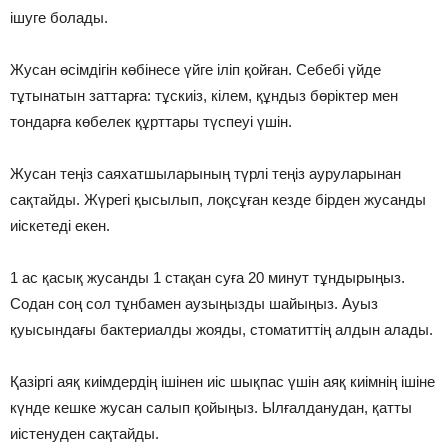
ішуге болады.
⠀
Жусан өсімдігін көбінесе үйге іліп қойған. Себебі үйде
тұтынатын заттарға: тұскиіз, кілем, құндыз бөріктер мен
тондарға көбелек құрттары түспеуі үшін.
⠀
Жусан теңіз саяхатшыларының түрлі теңіз ауруларынан
сақтайды. Жүрегі қысылып, лоқсұған кезде бірден жусанды
иіскетеді екен.
⠀
1 ас қасық жусанды 1 стақан суға 20 минут тұндырыңыз.
Содан соң сол тұнбамен аузыңызды шайыңыз. Ауыз
қуысындағы бактериалды жояды, стоматиттің алдын алады.
⠀
Қазіргі аяқ киімдердің ішінен иіс шықпас үшін аяқ киімнің ішіне
күнде кешке жусан салып қойыңыз. Ылғалданудан, қатты
иістенуден сақтайды.