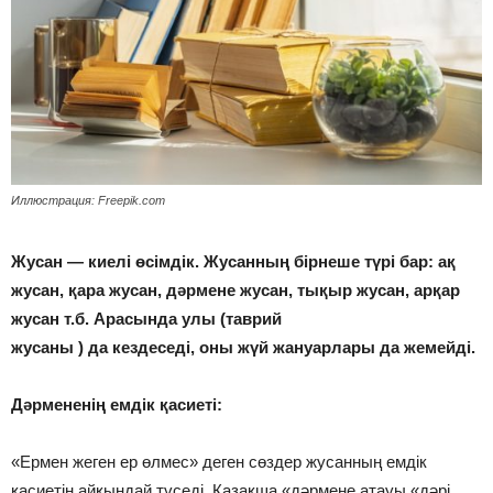
Иллюстрация: Freepik.com
Жусан — киелі өсімдік. Жусанның бірнеше түрі бар: ақ
жусан, қара жусан, дәрмене жусан, тықыр жусан, арқар
жусан т.б. Арасында улы (таврий
жусаны ) да кездеседі, оны жүй жануарлары да жемейді.
⠀
Дәрмененің емдік қасиеті:
⠀
«Ермен жеген ер өлмес» деген сөздер жусанның емдік
қасиетін айқындай түседі. Қазақша «дәрмене атауы «дәрі