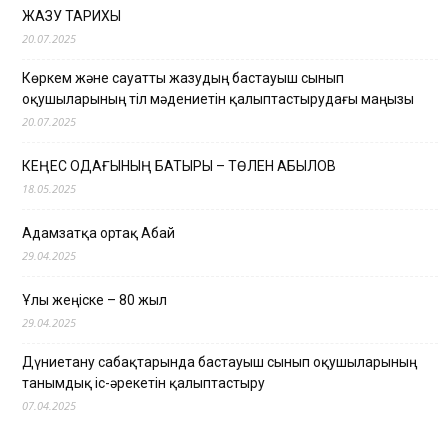
ЖАЗУ ТАРИХЫ
20.07.2025
Көркем және сауатты жазудың бастауыш сынып
оқушыларының тіл мәдениетін қалыптастырудағы маңызы
20.07.2025
КЕҢЕС ОДАҒЫНЫҢ БАТЫРЫ – ТӨЛЕН ҚАБЫЛОВ
18.05.2025
Адамзатқа ортақ Абай
29.04.2025
Ұлы жеңіске – 80 жыл
29.04.2025
Дүниетану сабақтарында бастауыш сынып оқушыларының
танымдық іс-әрекетін қалыптастыру
07.04.2025