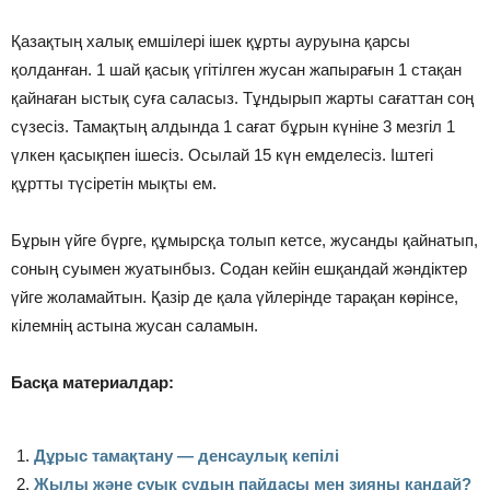
⠀
Қазақтың халық емшілері ішек құрты ауруына қарсы
қолданған. 1 шай қасық үгітілген жусан жапырағын 1 стақан
қайнаған ыстық суға саласыз. Тұндырып жарты сағаттан соң
сүзесіз. Тамақтың алдында 1 сағат бұрын күніне 3 мезгіл 1
үлкен қасықпен ішесіз. Осылай 15 күн емделесіз. Іштегі
құртты түсіретін мықты ем.
⠀
Бұрын үйге бүрге, құмырсқа толып кетсе, жусанды қайнатып,
соның суымен жуатынбыз. Содан кейін ешқандай жәндіктер
үйге жоламайтын. Қазір де қала үйлерінде тарақан көрінсе,
кілемнің астына жусан саламын.
Басқа материалдар:
Дұрыс тамақтану — денсаулық кепілі
Жылы және суық судың пайдасы мен зияны қандай?