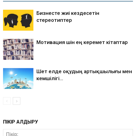
Бизнесте жиі кездесетін
стереотиптер
Мотивация үшін ең керемет кітаптар
Шет елде оқудың артықшылығы мен
кемшілігі…
ПІКІР ҚАЛДЫРУ