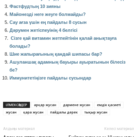
Фастфудтың 10 зияны
Майонезді неге жеуге болмайды?
Сау ағза үшін ең пайдалы 8 сусын
Дәрумен жетіспеуінің 4 белгісі
Сізге қай витамин жетпейтінін қалай анықтауға
болады?
Шие жапырағының қандай шипасы бар?
Ашуланшақ адамның бауыры ауыратынын білесіз
бе?
Иммунитетіңізге пайдалы сусындар
ІЛМЕКСӨЗДЕР
арқар жусан
дәрмене жусан
емдік қасиеті
жусан
қара жусан
пайдалы дерек
тықыр жусан
Алдыңғы материал
Келесі материал