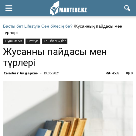
Басты бет
Lifestyle
Сен білесің бе?
Жусанның пайдасы мен
түрлері
Оқушыларға
Lifestyle
Сен білесің бе?
Жусанның пайдасы мен
түрлері
Сымбат Айдархан
-
19.05.2021
4538
0