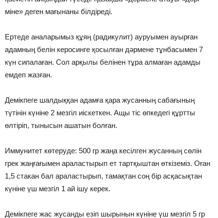
міне» деген мағынаны білдіреді.
⠀
Ертеде аналарымыз құяң (радикулит) ауруымен ауырған
адамның белін керосинге қосылған дәрмене тұнбасымен 7
күн сипалаған. Сол арқылы белінен тұра алмаған адамды
емдеп жазған.
⠀
Демікпеге шалдыққан адамға қара жусанның сабағының
түтінін күніне 2 мезгіл иіскеткен. Ащы тіс өпкедегі құртты
өлтіріп, тынысын ашатын болған.
⠀
Иммунитет көтеруде: 500 гр жаңа кесілген жусанның сөлін
грек жаңғағымен араластырып ет тартқыштан өткіземіз. Оған
1,5 стакан бал араластырып, тамақтан соң бір асқасықтан
күніне үш мезгіл 1 ай ішу керек.
⠀
Демікпеге жас жусанды езіп шырынын күніне үш мезгіл 5 гр