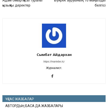
Адам омыртқасы туралы
Бүйрек ауруының 10 маңызды
қызықты деректер
белгісі
Сымбат Айдархан
https://martebe.kz
Журналист.
ҰҚСАС ЖАЗБАЛАР
АВТОРДЫҢ БАСҚА ДА ЖАЗБАЛАРЫ