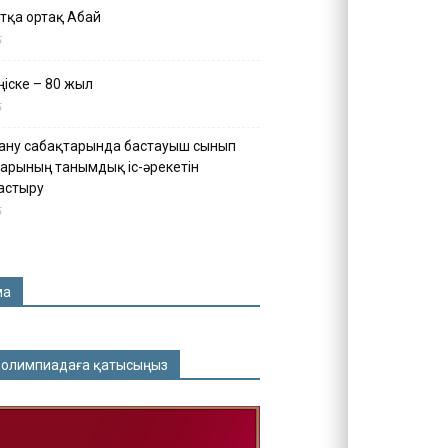
тқа ортақ Абай
5
іске – 80 жыл
5
ану сабақтарында бастауыш сынып
арының танымдық іс-әрекетін
астыру
5
ма
 олимпиадаға қатысыңыз