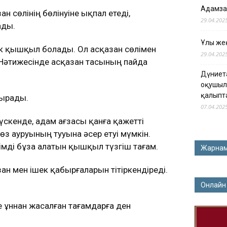
Адамза
 сөлінің бөлінуіне ықпал етеді,
29.04.202
ады.
Ұлы жең
лік қышқыл болады. Ол асқазан сөлімен
29.04.202
 Нәтижесінде асқазан тасының пайда
Дүниет
оқушыл
қалыпт
дырады.
07.04.202
түскенде, адам ағзасы қанға қажетті
көз ауруының тууына әсер етуі мүмкін.
рімді бұза алатын қышқыл түзгіш тағам.
Жарна
н мен ішек қабырғаларын тітіркендіреді.
Онлайн
е ұннан жасалған тағамдарға ден