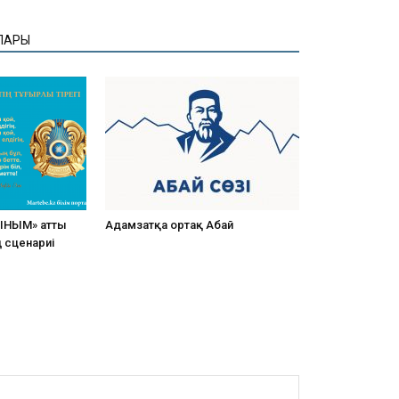
ЛАРЫ
ЫНЫМ» атты
Адамзатқа ортақ Абай
ң сценариі