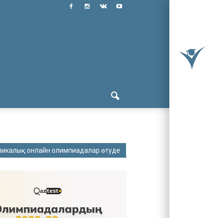
ликалық онлайн олимпиадалар өтуде