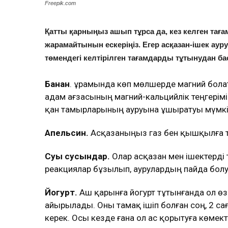
Freepik.com
Қатты қарныңыз ашып тұрса да, кез келген тағ
жарамайтынын ескеріңіз. Егер асқазан-ішек а
төмендегі келтірілген тағамдарды тұтынудан ба
Банан
. Құрамында көп мөлшерде магний бол
адам ағзасының магний-кальцийлік теңгерімін
қан тамырларының ауруына ұшыратуы мүмкі
Апельсин.
Асқазаныңыз газ бен қышқылға т
Суық сусындар.
Олар асқазан мен ішектерді т
реакциялар бұзылып, аурулардың пайда болу
Йогурт.
Аш қарынға йогурт тұтынғанда ол өз
айырылады. Оны тамақ ішіп болған соң, 2 са
керек. Осы кезде ғана ол ас қорытуға көмек