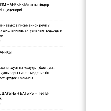
ІЛІМ – АЙБЫНЫМ» атты тілдер
інің сценариі
5
е навыков письменной речи у
х школьников: актуальные подходы и
ки
5
ТАРИХЫ
5
 және сауатты жазудың бастауыш
оқушыларының тіл мәдениетін
астырудағы маңызы
5
 ОДАҒЫНЫҢ БАТЫРЫ – ТӨЛЕН
В
5