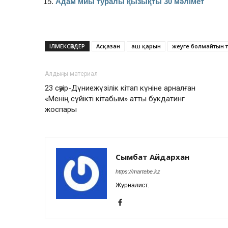
Адам миы туралы қызықты 30 мәлімет
ІЛМЕКСӨЗДЕР
Асқазан
аш қарын
жеуге болмайтын 
Алдыңғы материал
23 сәуір-Дүниежүзілік кітап күніне арналған
«Менің сүйікті кітабым» атты букдатинг
жоспары
Сымбат Айдархан
https://martebe.kz
Журналист.