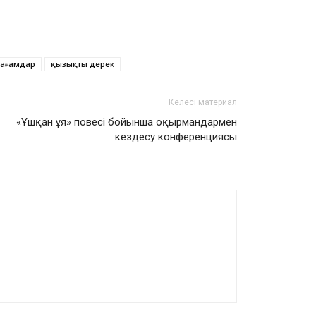
тағамдар
қызықты дерек
Келесі материал
«Ұшқан ұя» повесі бойынша оқырмандармен
кездесу конференциясы