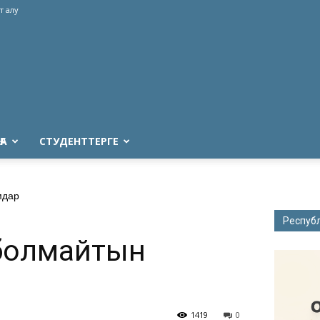
т алу
ҒА
СТУДЕНТТЕРГЕ
мдар
Респуб
 болмайтын
1419
0