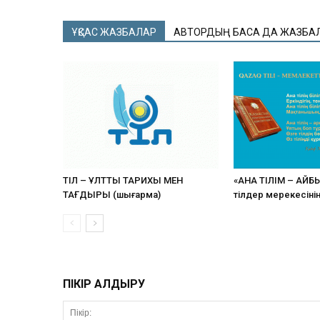
ҰҚСАС ЖАЗБАЛАР
АВТОРДЫҢ БАСҚА ДА ЖАЗБА
ТІЛ – ҰЛТТЫҢ ТАРИХЫ МЕН
«АНА ТІЛІМ – АЙБ
ТАҒДЫРЫ (шығарма)
тілдер мерекесіні
ПІКІР ҚАЛДЫРУ