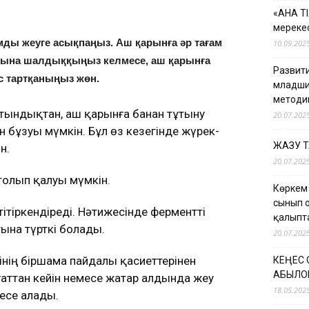
«АНА Т
мерекес
амды жеуге асықпаңыз. Аш қарынға әр тағам
10.09.202
уруына шалдыққыңыз келмесе, аш қарынға
Развити
с тартқаныңыз жөн.
младши
методи
атындықтан, аш қарынға банан тұтыну
20.07.202
 бұзуы мүмкін. Бұл өз кезегінде жүрек-
ЖАЗУ 
н.
20.07.202
олып қалуы мүмкін.
Көркем
сынып 
ітіркендіреді. Нәтижесінде ферментті
қалыпт
ына түрткі болады.
20.07.202
інің біршама пайдалы қасиеттерінен
КЕҢЕС
ҚАБЫЛО
ғаттан кейін немесе жатар алдында жеу
18.05.202
тесе алады.