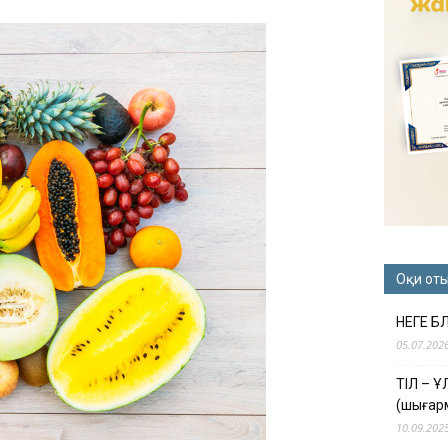
Оқи от
НЕГЕ Б
05.07.202
ТІЛ – 
(шығар
10.09.202