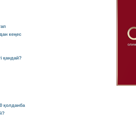
тап
дан кеңес
і қандай?
0 қолданба
й?