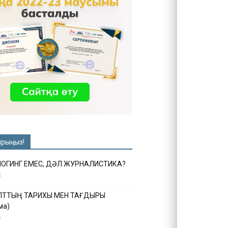
ырыңыз!
ЛОГИНГ ЕМЕС, ДӘЛ ЖУРНАЛИСТИКА?
6
ҰЛТТЫҢ ТАРИХЫ МЕН ТАҒДЫРЫ
ма)
5