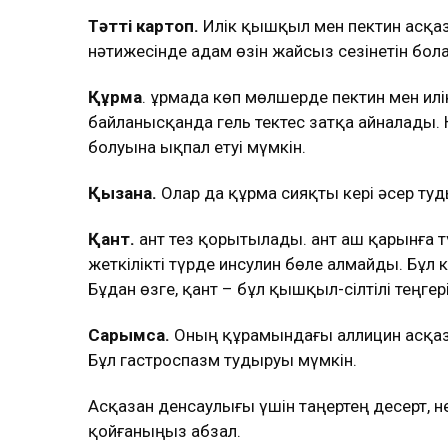
Тәтті картоп.
Илік қышқыл мен пектин асқазан
нәтижесінде адам өзін жайсыз сезінетін бол
Құрма
. Құрмада көп мөлшерде пектин мен и
байланысқанда гель тектес затқа айналады.
болуына ықпал етуі мүмкін.
Қызанақ.
Олар да құрма сияқты кері әсер ту
Қант.
Қант тез қорытылады. Қант аш қарынға 
жеткілікті түрде инсулин бөле алмайды. Бұл 
Бұдан өзге, қант – бұл қышқыл-сілтілі теңге
Сарымсақ.
Оның құрамындағы аллицин асқаза
Бұл гастроспазм тудыруы мүмкін.
Асқазан денсаулығы үшін таңертең десерт, н
қойғаныңыз абзал.