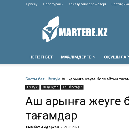
Тіркелу
Жоба туралы
Сайт қолдану ережелері
Сертифика
Martebe.kz
білім
сайты
НЕГІЗГІ БЕТ
МҰҒАЛІМДЕРГЕ
ОҚУШЫЛАР
Басты бет
Lifestyle
Аш қарынға жеуге болмайтын таға
Lifestyle
Жаңалықтар
Сен білесің бе?
Аш қарынға жеуге
тағамдар
Сымбат Айдархан
-
29.03.2021