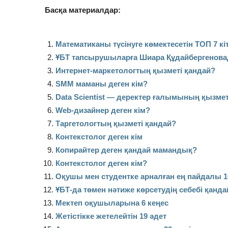
Басқа материалдар:
Математиканы түсінуге көмектесетін ТОП 7 кі
ҰБТ тапсырушыларға Шиара Құдайбергенова
Интернет-маркетологтың қызметі қандай?
SMM маманы деген кім?
Data Scientist — деректер ғалымының қызмет
Web-дизайнер деген кім?
Таргетологтың қызметі қандай?
Контекстолог деген кім
Копирайтер деген қандай мамандық?
Контекстолог деген кім?
Оқушы мен студентке арналған ең пайдалы 1
ҰБТ-да төмен нәтиже көрсетудің себебі қанда
Мектеп оқушыларына 6 кеңес
Жетістікке жетелейтін 19 әдет