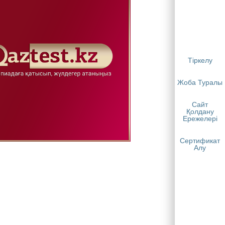
Тіркелу
Жоба Туралы
Сайт
Қолдану
Ережелері
Сертификат
Алу