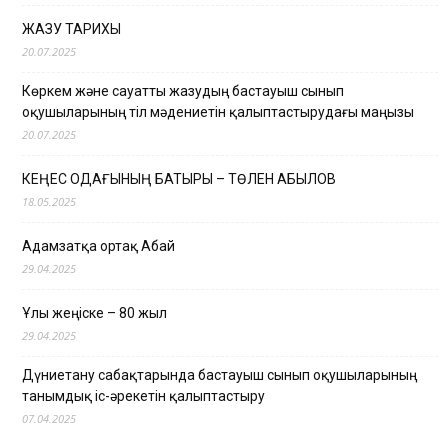
ЖАЗУ ТАРИХЫ
20.07.2025
Көркем және сауатты жазудың бастауыш сынып
оқушыларының тіл мәдениетін қалыптастырудағы маңызы
20.07.2025
КЕҢЕС ОДАҒЫНЫҢ БАТЫРЫ – ТӨЛЕН ҚАБЫЛОВ
18.05.2025
Адамзатқа ортақ Абай
29.04.2025
Ұлы жеңіске – 80 жыл
29.04.2025
Дүниетану сабақтарында бастауыш сынып оқушыларының
танымдық іс-әрекетін қалыптастыру
07.04.2025