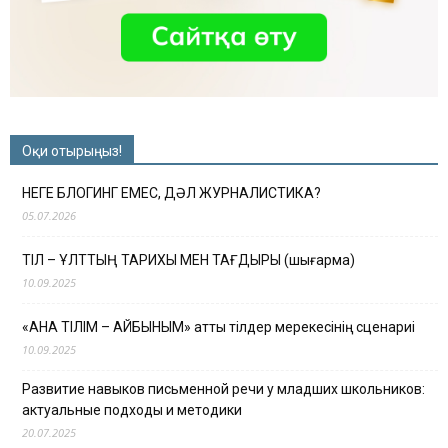
Оқи отырыңыз!
НЕГЕ БЛОГИНГ ЕМЕС, ДӘЛ ЖУРНАЛИСТИКА?
05.07.2026
ТІЛ – ҰЛТТЫҢ ТАРИХЫ МЕН ТАҒДЫРЫ (шығарма)
10.09.2025
«АНА ТІЛІМ – АЙБЫНЫМ» атты тілдер мерекесінің сценариі
10.09.2025
Развитие навыков письменной речи у младших школьников:
актуальные подходы и методики
20.07.2025