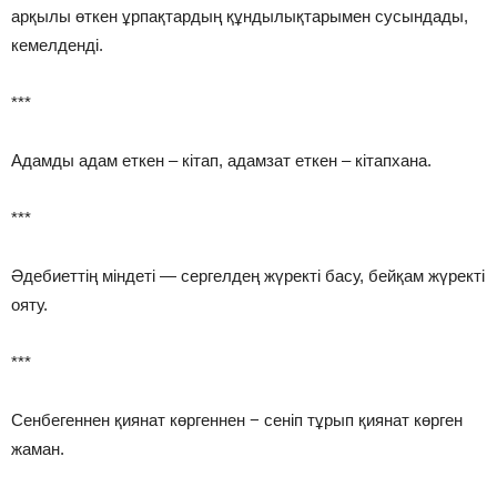
арқылы өткен ұрпақтардың құндылықтарымен сусындады,
кемелденді.
***
Адамды адам еткен – кітап, адамзат еткен – кітапхана.
***
Әдебиеттің міндеті — сергелдең жүректі басу, бейқам жүректі
ояту.
***
Сенбегеннен қиянат көргеннен − сеніп тұрып қиянат көрген
жаман.