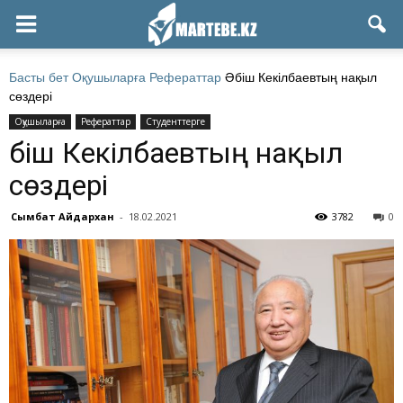
Басты бет
Оқушыларға
Рефераттар
Әбіш Кекілбаевтың нақыл
сөздері
Оқушыларға
Рефераттар
Студенттерге
Әбіш Кекілбаевтың нақыл
сөздері
Сымбат Айдархан
-
18.02.2021
3782
0