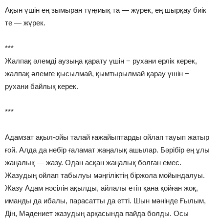
Ақын үшін ең зымыран тұңғиық та — жүрек, ең шырқау биік
те — жүрек.
***
Жалпақ əлемді аузыңа қарату үшін − рухани ерлік керек,
жалпақ əлемге қысылмай, қымтырылмай қарау үшін −
рухани байлық керек.
***
Адамзат ақыл-ойы талай ғажайыптарды ойлап тауып жатыр
ғой. Алда да небір ғаламат жаңалық ашылар. Бәрібір ең ұлы
жаңалық — жазу. Одан асқан жаңалық болған емес.
Жазудың ойлап табылуы мәңгіліктің біржола мойындалуы.
Жазу Адам нәсілін ақылды, айлалы етіп қана қойған жоқ,
иманды да ибалы, парасатты да етті. Шын мәнінде Ғылым,
Дін, Мәдениет жазудың арқасында пайда болды. Осы