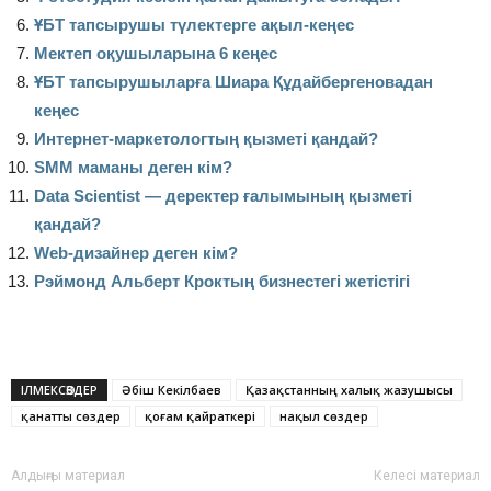
ҰБТ тапсырушы түлектерге ақыл-кеңес
Мектеп оқушыларына 6 кеңес
ҰБТ тапсырушыларға Шиара Құдайбергеновадан
кеңес
Интернет-маркетологтың қызметі қандай?
SMM маманы деген кім?
Data Scientist — деректер ғалымының қызметі
қандай?
Web-дизайнер деген кім?
Рэймонд Альберт Кроктың бизнестегі жетістігі
ІЛМЕКСӨЗДЕР
Әбіш Кекілбаев
Қазақстанның халық жазушысы
қанатты сөздер
қоғам қайраткері
нақыл сөздер
Алдыңғы материал
Келесі материал