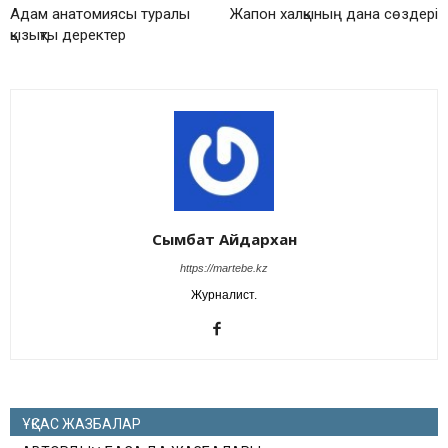
Адам анатомиясы туралы
Жапон халқының дана сөздері
қызықты деректер
Сымбат Айдархан
https://martebe.kz
Журналист.
ҰҚСАС ЖАЗБАЛАР