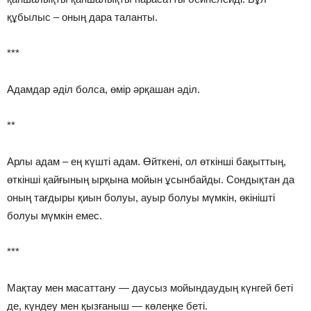
құбылыс – оның дара таланты.
***
Адамдар әділ болса, өмір әрқашан әділ.
**
Арлы адам – ең күшті адам. Өйткені, ол өткінші бақыттың,
өткінші қайғының ырқына мойын ұсынбайды. Сондықтан да
оның тағдыры қиын болуы, ауыр болуы мүмкін, өкінішті
болуы мүмкін емес.
***
Мақтау мен масаттану — даусыз мойындаудың күнгей беті
де, күндеу мен қызғаныш — көлеңке беті.