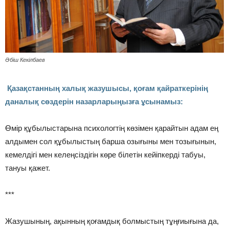
Әбіш Кекілбаев
Қазақстанның халық жазушысы, қоғам қайраткерінің
даналық сөздерін назарларыңызға ұсынамыз:
Өмір құбылыстарына психологтің көзімен қарайтын адам ең
алдымен сол құбылыстың барша озығыны мен тозығынын,
кемелдігі мен келеңсіздігін көре білетін кейіпкерді табуы,
тануы қажет.
***
Жазушының, ақынның қоғамдық болмыстың тұңғиығына да,