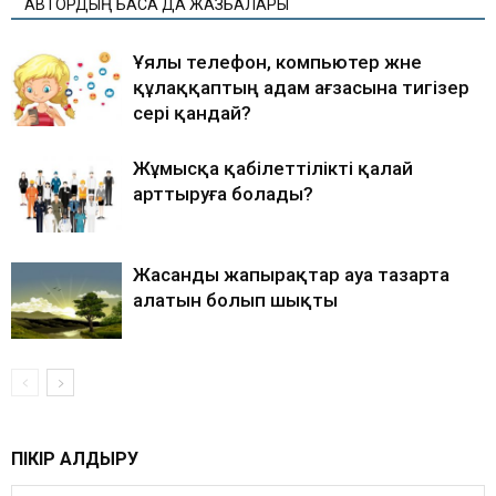
АВТОРДЫҢ БАСҚА ДА ЖАЗБАЛАРЫ
Ұялы телефон, компьютер және
құлаққаптың адам ағзасына тигізер
әсері қандай?
Жұмысқа қабілеттілікті қалай
арттыруға болады?
Жасанды жапырақтар ауа тазарта
алатын болып шықты
ПІКІР ҚАЛДЫРУ