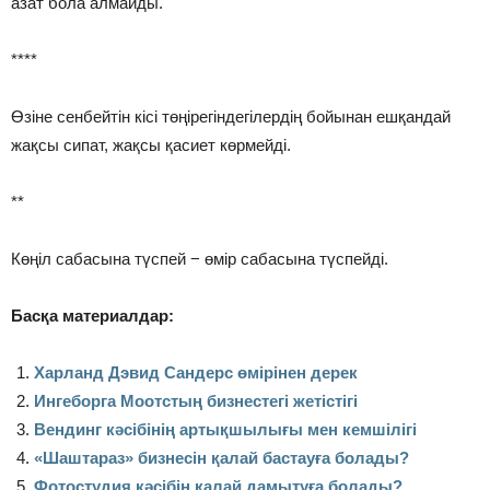
азат бола алмайды.
****
Өзіне сенбейтін кісі төңірегіндегілердің бойынан ешқандай
жақсы сипат, жақсы қасиет көрмейді.
**
Көңіл сабасына түспей − өмір сабасына түспейді.
Басқа материалдар:
Харланд Дэвид Сандерс өмірінен дерек
Ингеборга Моотстың бизнестегі жетістігі
Вендинг кәсібінің артықшылығы мен кемшілігі
«
Шаштараз» бизнесін қалай бастауға болады?
Фотостудия кәсібін қалай дамытуға болады?