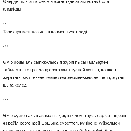
Өнерде шәкірттік сезімін жоғалтқан адам ұстаз бола
алмайды
**
Тарих қанмен жазылып қанмен түзетіледі.
***
Өмір бойы алысып-жұлысып жүріп пысықайлықпен
табылатын өтірік даңқ араға жыл түспей жатып, көшкен
жұрттағы күл төккен төмпектей жермен-жексен шөгіп, жұтап
шыға келеді.
***
Өмір сүйген ақын азаматтық ақтық демі таусылар сәттің өзін
әзірейіл көргендей шошына суреттеп, күңірене күйзелмей,
қаншалықты қаншалықты парасатты бейнелейді. Бұл