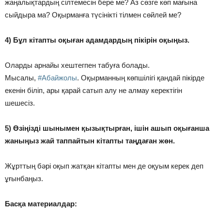
жаңалықтардың сілтемесін бере ме? Аз сөзге көп мағына
сыйдыра ма? Оқырманға түсінікті тілмен сөйлей ме?
4) Бұл кітапты оқыған адамдардың пікірін оқыңыз.
Оларды арнайы хештегпен табуға болады.
Мысалы,
#Абайжолы
. Оқырманның көпшілігі қандай пікірде
екенін біліп, ары қарай сатып алу не алмау керектігін
шешесіз.
5) Өзіңізді шынымен қызықтырған, ішін ашып оқығанша
жаныңыз жай таппайтын кітапты таңдаған жөн.
Жұрттың бәрі оқып жатқан кітапты мен де оқуым керек деп
ұғынбаңыз.
Басқа материалдар: