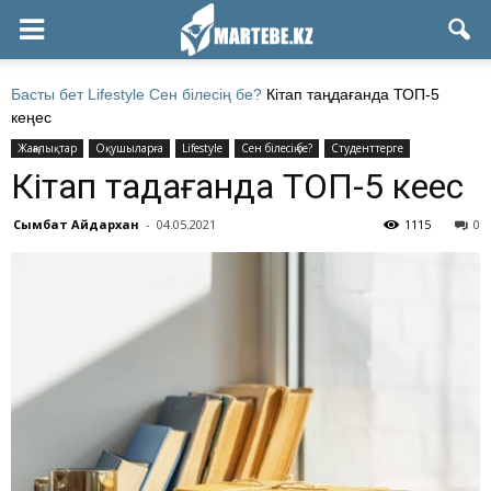
Басты бет
Lifestyle
Сен білесің бе?
Кітап таңдағанда ТОП-5
кеңес
Жаңалықтар
Оқушыларға
Lifestyle
Сен білесің бе?
Студенттерге
Кітап таңдағанда ТОП-5 кеңес
Сымбат Айдархан
-
04.05.2021
1115
0