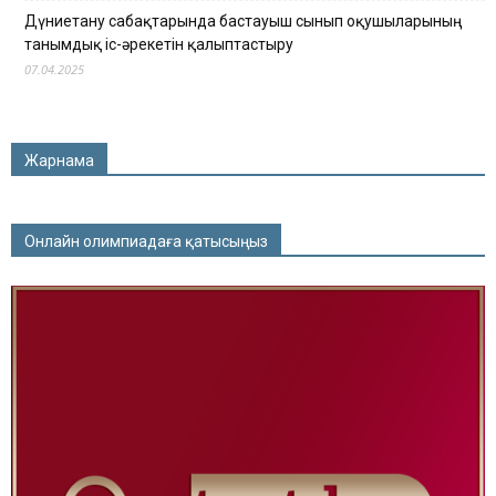
Дүниетану сабақтарында бастауыш сынып оқушыларының
танымдық іс-әрекетін қалыптастыру
07.04.2025
Жарнама
Онлайн олимпиадаға қатысыңыз