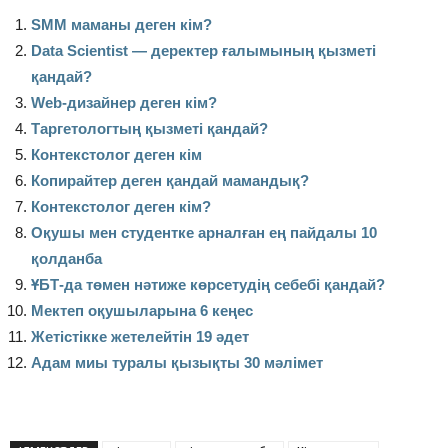
SMM маманы деген кім?
Data Scientist — деректер ғалымының қызметі
қандай?
Web-дизайнер деген кім?
Таргетологтың қызметі қандай?
Контекстолог деген кім
Копирайтер деген қандай мамандық?
Контекстолог деген кім?
Оқушы мен студентке арналған ең пайдалы 10
қолданба
ҰБТ-да төмен нәтиже көрсетудің себебі қандай?
Мектеп оқушыларына 6 кеңес
Жетістікке жетелейтін 19 әдет
Адам миы туралы қызықты 30 мәлімет