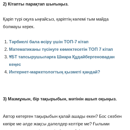
2) Кітапты парақтап шығыңыз.
Қаріп түрі оқуға ыңғайсыз, қаріптің көлемі тым майда
болмауы керек.
Тәрбиелі бала өсіру үшін ТОП-7 кітап
Математиканы түсінуге көмектесетін ТОП 7 кітап
ҰБТ тапсырушыларға Шиара Құдайбергеновадан
кеңес
Интернет-маркетологтың қызметі қандай?
3) Мазмұнын, бір тақырыбын, мәтінін ашып оқыңыз.
Автор көтерген тақырыбын қалай ашады екен? Бос сөзбен
көпіре ме әлде жақсы дәлелдер келтіре ме? Ғылыми