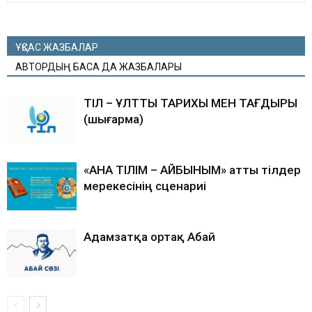
ҰҚСАС ЖАЗБАЛАР
АВТОРДЫҢ БАСҚА ДА ЖАЗБАЛАРЫ
ТІЛ – ҰЛТТЫҢ ТАРИХЫ МЕН ТАҒДЫРЫ
(шығарма)
«АНА ТІЛІМ – АЙБЫНЫМ» атты тілдер
мерекесінің сценариі
Адамзатқа ортақ Абай