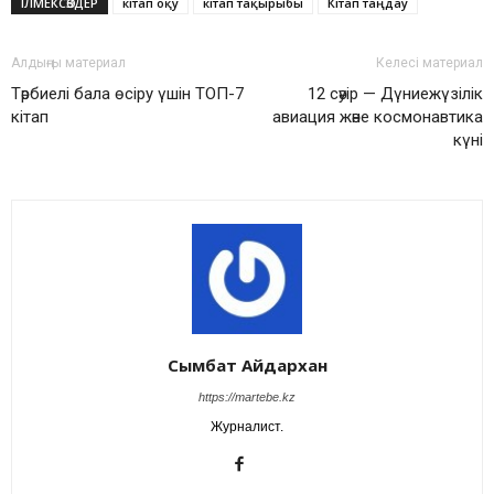
ІЛМЕКСӨЗДЕР
кітап оқу
кітап тақырыбы
Кітап таңдау
Алдыңғы материал
Келесі материал
Тәрбиелі бала өсіру үшін ТОП-7
12 сәуір — Дүниежүзілік
кітап
авиация және космонавтика
күні
Сымбат Айдархан
https://martebe.kz
Журналист.