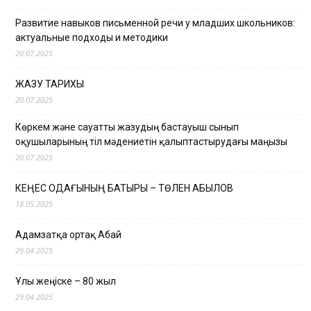
Развитие навыков письменной речи у младших школьников:
актуальные подходы и методики
20.07.2025
ЖАЗУ ТАРИХЫ
20.07.2025
Көркем және сауатты жазудың бастауыш сынып
оқушыларының тіл мәдениетін қалыптастырудағы маңызы
20.07.2025
КЕҢЕС ОДАҒЫНЫҢ БАТЫРЫ – ТӨЛЕН ҚАБЫЛОВ
18.05.2025
Адамзатқа ортақ Абай
29.04.2025
Ұлы жеңіске – 80 жыл
29.04.2025