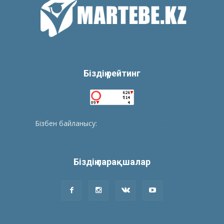
Біздің рейтинг
Бізбен байланысу:
tolegenberikbol@gmail.com
Біздің парақшалар