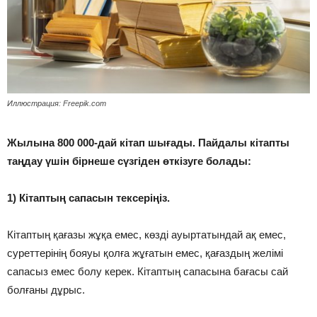
Иллюстрация: Freepik.com
Жылына 800 000-дай кітап шығады. Пайдалы кітапты
таңдау үшін бірнеше сүзгіден өткізуге болады:
1) Кітаптың сапасын тексеріңіз.
Кітаптың қағазы жұқа емес, көзді ауыртатындай ақ емес,
суреттерінің бояуы қолға жұғатын емес, қағаздың желімі
сапасыз емес болу керек. Кітаптың сапасына бағасы сай
болғаны дұрыс.