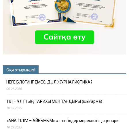
Оқи отырыңыз!
НЕГЕ БЛОГИНГ ЕМЕС, ДӘЛ ЖУРНАЛИСТИКА?
05.07.2026
ТІЛ – ҰЛТТЫҢ ТАРИХЫ МЕН ТАҒДЫРЫ (шығарма)
10.09.2025
«АНА ТІЛІМ – АЙБЫНЫМ» атты тілдер мерекесінің сценариі
10.09.2025