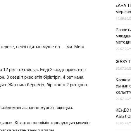
«АНА Т
мерекес
10.09.202
Развити
младши
методи
 терезе, негізі оқитын мүше ол — ми. Миға
20.07.202
ЖАЗУ 
20.07.202
12 рет тоқтайсыз. Енді 2 сөзді тіркес етіп
, 3 сөзді тіркес етіп біріктіріп, 4 рет қана
Көркем
аңыз. Жаттыға берсеңіз, бір жолға 2 рет қана
сынып 
қалыпт
20.07.202
 сөйлемнің астынан жүргізіп оқыңыз.
КЕҢЕС
ҚАБЫЛО
 оқыңыз. Кітаптан шешімін таппауыңыз мүмкін.
18.05.202
 басқа жақтан тауып алады.