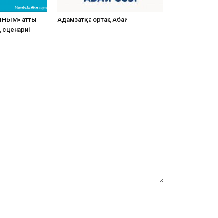
ЫНЫМ» атты
Адамзатқа ортақ Абай
ң сценариі