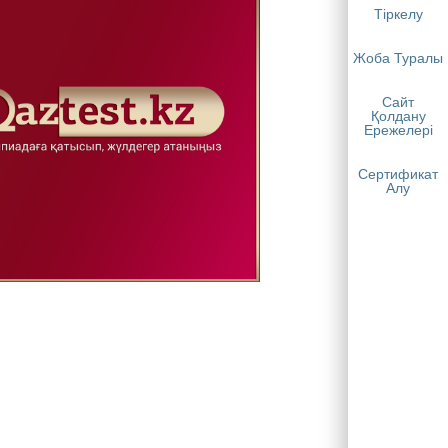
Тіркелу
Жоба Туралы
Сайт
Қолдану
Ережелері
Сертификат
Алу