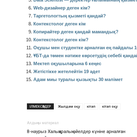
Web-дизайнер деген кім?
Таргетологтың қызметі қандай?
Контекстолог деген кім
Копирайтер деген қандай мамандық?
Контекстолог деген кім?
Оқушы мен студентке арналған ең пайдалы 1
ҰБТ-да төмен нәтиже көрсетудің себебі қанда
Мектеп оқушыларына 6 кеңес
Жетістікке жетелейтін 19 әдет
Адам миы туралы қызықты 30 мәлімет
ІЛМЕКСӨЗДЕР
Жылдам оқу
кітап
кітап оқу
Алдыңғы материал
8-наурыз Халықаралық әйелдер күніне арналған