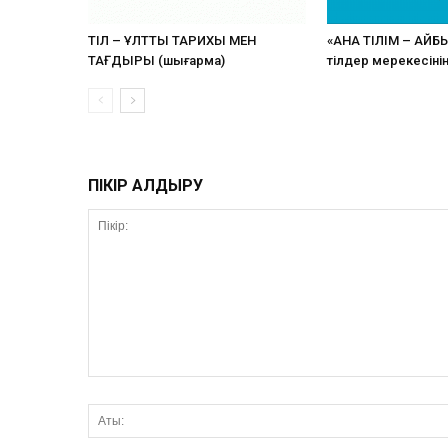
ТІЛ – ҰЛТТЫҢ ТАРИХЫ МЕН
«АНА ТІЛІМ – АЙБ
ТАҒДЫРЫ (шығарма)
тілдер мерекесіні
ПІКІР ҚАЛДЫРУ