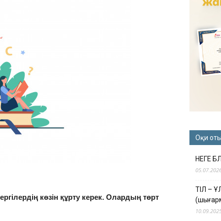
Оқи от
НЕГЕ Б
05.07.202
ТІЛ – 
гілердің көзін құрту керек. Олардың төрт
(шығар
10.09.202