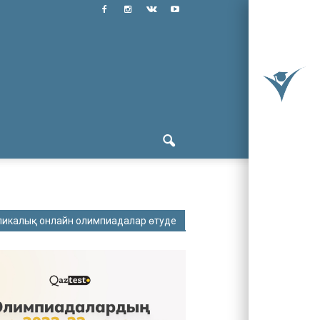
ликалық онлайн олимпиадалар өтуде