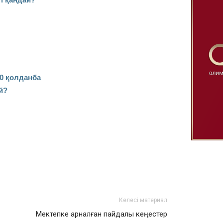
0 қолданба
й?
Келесі материал
Мектепке арналған пайдалы кеңестер