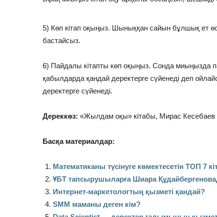
5) Көп кітап оқыңыз. Шыныққан сайын бұлшық ет өс
бастайсыз.
6) Пайдалы кітапты көп оқыңыз. Сонда миыңызда 
қабылдарда қандай деректерге сүйенеді деп ойла
деректерге сүйенеді.
Дереккөз:
«Жылдам оқы» кітабы, Мирас Кесебаев
Басқа материалдар:
Математиканы түсінуге көмектесетін ТОП 7 кі
ҰБТ тапсырушыларға Шиара Құдайбергенова
Интернет-маркетологтың қызметі қандай?
SMM маманы деген кім?
Data Scientist — деректер ғалымының қызмет