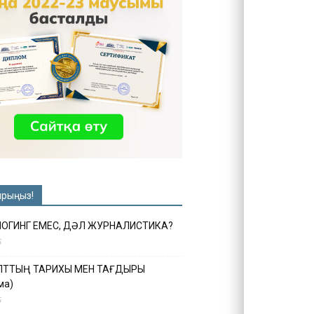
ырыңыз!
ЛОГИНГ ЕМЕС, ДӘЛ ЖУРНАЛИСТИКА?
6
ҰЛТТЫҢ ТАРИХЫ МЕН ТАҒДЫРЫ
ма)
5