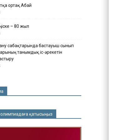
тқа ортақ Абай
5
іске – 80 жыл
5
ану сабақтарында бастауыш сынып
арының танымдық іс-әрекетін
астыру
5
ма
 олимпиадаға қатысыңыз