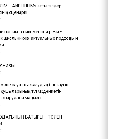
ІЛІМ – АЙБЫНЫМ» атты тілдер
інің сценариі
5
е навыков письменной речи у
х школьников: актуальные подходы и
ки
5
ТАРИХЫ
5
 және сауатты жазудың бастауыш
оқушыларының тіл мәдениетін
астырудағы маңызы
5
 ОДАҒЫНЫҢ БАТЫРЫ – ТӨЛЕН
В
5