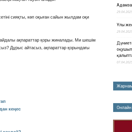
Адамза
29.04.202
етіні сияқты, көп оқыған сайын жылдам оқи
Ұлы жең
29.04.202
пайдалы ақпараттар қоры жиналады. Ми шешім
Дүниет
йсыз? Дұрыс айтасыз, ақпараттар қорындағы
оқушыл
қалыпт
07.04.202
Жарна
тап
Онлайн
дан кеңес
і қандай?