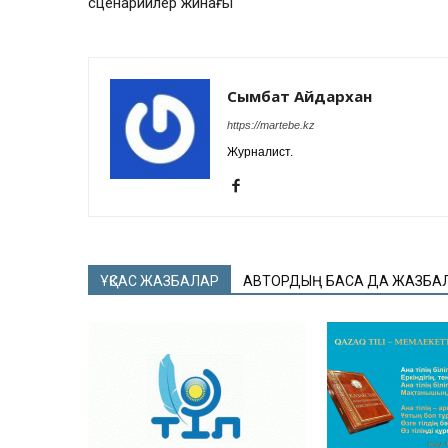
сценарийлер жинағы
Сымбат Айдархан
https://martebe.kz
Журналист.
ҰҚСАС ЖАЗБАЛАР
АВТОРДЫҢ БАСҚА ДА ЖАЗБА