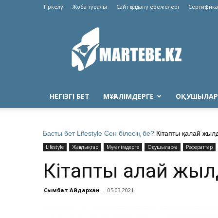
Тіркелу
Жоба туралы
Сайт қолдану ережелері
Сертифика
Martebe.kz
білім
сайты
НЕГІЗГІ БЕТ
МҰҒАЛІМДЕРГЕ
ОҚУШЫЛАР
Басты бет
Lifestyle
Сен білесің бе?
Кітапты қалай жыл
Lifestyle
Жаңалықтар
Мұғалімдерге
Оқушыларға
Рефераттар
Кітапты қалай жы
Сымбат Айдархан
-
05.03.2021