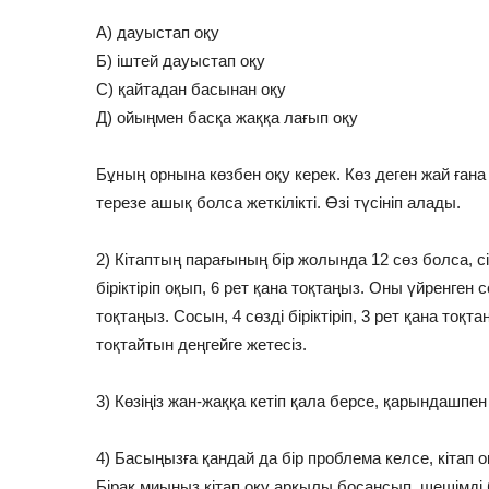
А) дауыстап оқу
Б) іштей дауыстап оқу
С) қайтадан басынан оқу
Д) ойыңмен басқа жаққа лағып оқу
Бұның орнына көзбен оқу керек. Көз деген жай ғана
терезе ашық болса жеткілікті. Өзі түсініп алады.
2) Кітаптың парағының бір жолында 12 сөз болса, сіз 
біріктіріп оқып, 6 рет қана тоқтаңыз. Оны үйренген соң
тоқтаңыз. Сосын, 4 сөзді біріктіріп, 3 рет қана тоқт
тоқтайтын деңгейге жетесіз.
3) Көзіңіз жан-жаққа кетіп қала берсе, қарындашпен
4) Басыңызға қандай да бір проблема келсе, кітап
Бірақ миыңыз кітап оқу арқылы босаңсып, шешімді