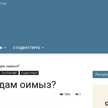
т алу
ҒА
СТУДЕНТТЕРГЕ
дам оқимыз?
Сен білесің бе?
Студенттерге
Респуб
лдам оқимыз?
1896
0