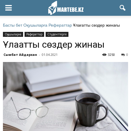
Басты бет
Оқушыларға
Рефераттар
Ұлағатты сөздер жинағы
Оқушыларға
Рефераттар
Студенттерге
Ұлағатты сөздер жинағы
Сымбат Айдархан
-
01.04.2021
3250
0