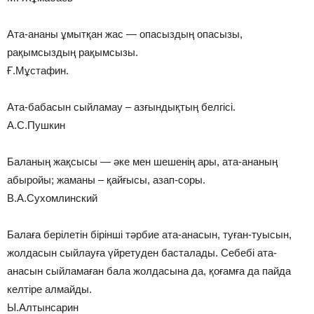
Ата-ананы ұмытқан жас — опасыздың опасызы,
рақымсыздың рақымсызы.
Ғ.Мұстафин.
Ата-бабасын сыйламау – азғындықтың белгісі.
А.С.Пушкин
Баланың жақсысы — әке мен шешенің ары, ата-ананың
абыройы; жаманы – қайғысы, азап-соры.
В.А.Сухомлинский
Балаға берілетін бірінші тәрбие ата-анасын, туған-туысын,
жолдасын сыйлауға үйретуден басталады. Себебі ата-
анасын сыйламаған бала жолдасына да, қоғамға да пайда
келтіре алмайды.
Ы.Алтынсарин