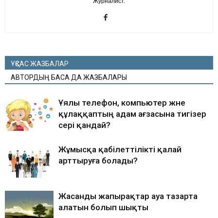
Журналист.
ҰҚСАС ЖАЗБАЛАР
АВТОРДЫҢ БАСҚА ДА ЖАЗБАЛАРЫ
Ұялы телефон, компьютер және
құлаққаптың адам ағзасына тигізер
әсері қандай?
Жұмысқа қабілеттілікті қалай
арттыруға болады?
Жасанды жапырақтар ауа тазарта
алатын болып шықты