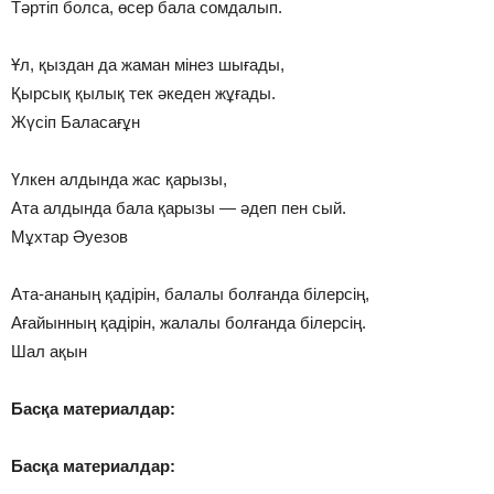
Тәртіп болса, өсер бала сомдалып.
Ұл, қыздан да жаман мінез шығады,
Қырсық қылық тек әкеден жұғады.
Жүсіп Баласағұн
Үлкен алдында жас қарызы,
Ата алдында бала қарызы — әдеп пен сый.
Мұхтар Әуезов
Ата-ананың қадірін, балалы болғанда білерсің,
Ағайынның қадірін, жалалы болғанда білерсің.
Шал ақын
Басқа материалдар:
Басқа материалдар: