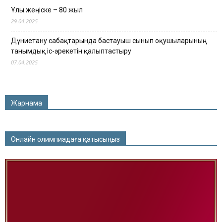
Ұлы жеңіске – 80 жыл
29.04.2025
Дүниетану сабақтарында бастауыш сынып оқушыларының
танымдық іс-әрекетін қалыптастыру
07.04.2025
Жарнама
Онлайн олимпиадаға қатысыңыз