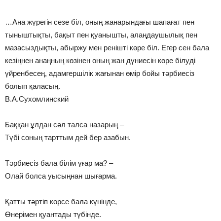
…Ана жүрегін сезе біл, оның жанарындағы шапағат пен
тыныштықты, бақыт пен қуанышты, алаңдаушылық пен
мазасыздықты, абыржу мен ренішті көре біл. Егер сен бала
кезіңнен анаңның көзінен оның жан дүниесін көре білуді
үйренбесең, адамгершілік жағынан өмір бойы тәрбиесіз
болып қаласың.
В.А.Сухомлинский
Баққан ұлдан сәл талса назарың –
Түбі соның тарттым дей бер азабын.
Тәрбиесіз бала білім ұғар ма? –
Олай болса уысыңнан шығарма.
Қатты тәртіп көрсе бала күнінде,
Өнерімен қуантады түбінде.