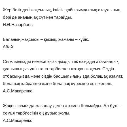
Жер бетіндегі жақсылық, ізгілік, қайырымдылық атаулының
бәрі де ананың ақ сүтінен тарайды.
Н.Ә.Назарбаев
Баланың жақсысы – қызық, жаманы – күйік.
Абай
Сіз ұлыңызды немесе қызыңызды тек өзіңіздің ата-аналық
қуанышыңыз үшін ғана тәрбиелеп жатқан жоқсыз. Сіздің
отбасыңызда және сіздің басшылығыңызда болашақ азамат,
болашақ қайраткер және болашақ күрескер өсіп келеді.
А.С.Макаренко
Жақсы семьяда жазалау деген атымен болмайды. Ал бұл –
семья тәрбиесінің ең дұрыс жолы.
А.С.Макаренко