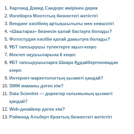
Харланд Дэвид Сандерс өмірінен дерек
Ингеборга Моотстың бизнестегі жетістігі
Вендинг кәсібінің артықшылығы мен кемшілігі
«
Шаштараз» бизнесін қалай бастауға болады?
Фотостудия кәсібін қалай дамытуға болады?
ҰБТ тапсырушы түлектерге ақыл-кеңес
Мектеп оқушыларына 6 кеңес
ҰБТ тапсырушыларға Шиара Құдайбергеновадан
кеңес
Интернет-маркетологтың қызметі қандай?
SMM маманы деген кім?
Data Scientist — деректер ғалымының қызметі
қандай?
Web-дизайнер деген кім?
Рэймонд Альберт Кроктың бизнестегі жетістігі