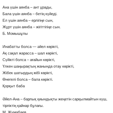
Ана үшін аянба – ант ұрады,
Бала үшін аянба – бетің күйеді.
Ел үшін аянба – ерлігіңе сын,
Жұрт үшін аянба – жігіттігіңе сын.
Б. Момышұлы
Инабатты болса — әйел көрікті,
Ақ сақал жарасса – шал көрікті,
Сүйікті болса – ағайын көрікті,
Үлкен шаңырақтың жанында отау көрікті,
Жібек шатырдың жібі көрікті,
Өнегелі болса – бала көрікті.
Қорқыт баба
Әйел-Ана – барлық қиындықты жеңетін сарқылмайтын күш,
тірліктің қайнар бұлағы.
М. Жұмабаев