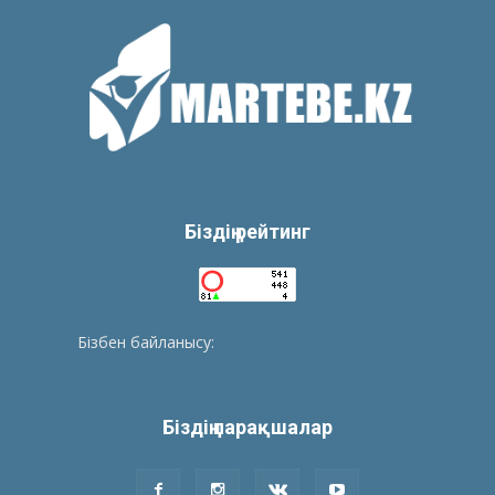
Біздің рейтинг
Бізбен байланысу:
tolegenberikbol@gmail.com
Біздің парақшалар