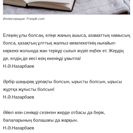
Иллюстрация: Freepik.com
Еліңнің ұлы болсаң, еліңе жаның ашыса, азаматтық намысың
болса, қазақтың ұлттық жалғыз мемлекетінің нығайып-
көркеюі жолында жан теріңді сығып жүріп еңбек ет. Жердің
де, елдің де иесі өзің екеніңді ұмытпа!
Н.Ә.Назарбаев
Әрбір шаңырақ ұрпақты болсын, ырысты болсын, ырысы
жұртқа жұғысты болсын!
Н.Ә.Назарбаев
Әйел өзін сенімді сезінген жерде отбасы да берік,
балаларының болашағы да жарқын.
Н.Ә.Назарбаев