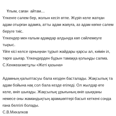
Ұлым, саған айтам…
Үлкенге сәлем бер, жолын кесіп өтпе. Жүріп келе жатқан
адам отырған адамға, атты адам жаяуға, аз адам көпке сәлем
беруге тиіс.
Үлкендер мен ғалым адамдар алдында көп сөйлемеуге
тырыс.
Үйге кісі келсе орныңнан тұрып жайдары қарсы ал, киімін іл,
төрге шығар. Үлкендерден бұрын тамаққа қолыңды салма.
С.Кенжеахметұлы «Жеті қазына»
Адамның қалыптасуы бала кезден басталады. Жақсылық та
адам бойына нақ сол бала кезде егіледі. Ол жылдар өте
келе, өніп шығады. Жақсылық ұрығының өніп шыққаны
немесе оны жамандықтың арамшөптері басып кеткені сонда
ғана белгілі болады.
С.В.Михалков