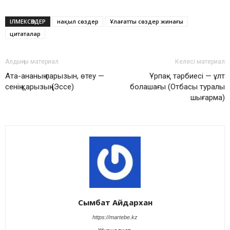
ІЛМЕКСӨЗДЕР
нақыл сөздер
Ұлағатты сөздер жинағы
цитаталар
Алдыңғы материал
Келесі материал
Ата-ананың парызын, өтеу —
Ұрпақ тәрбиесі — ұлт
сенің қарызың (Эссе)
болашағы (Отбасы туралы
шығарма)
Сымбат Айдархан
https://martebe.kz