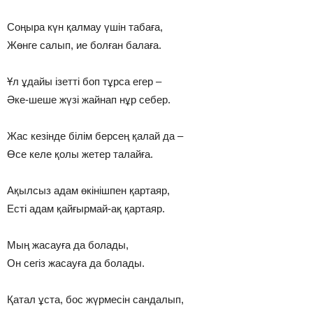
Соңыра күн қалмау үшін табаға,
Жөнге салып, ие болған балаға.
Ұл ұдайы ізетті боп тұрса егер –
Әке-шеше жүзі жайнап нұр себер.
Жас кезінде білім берсең қалай да –
Өсе келе қолы жетер талайға.
Ақылсыз адам өкінішпен қартаяр,
Есті адам қайғырмай-ақ қартаяр.
Мың жасауға да болады,
Он сегіз жасауға да болады.
Қатал ұста, бос жүрмесін сандалып,