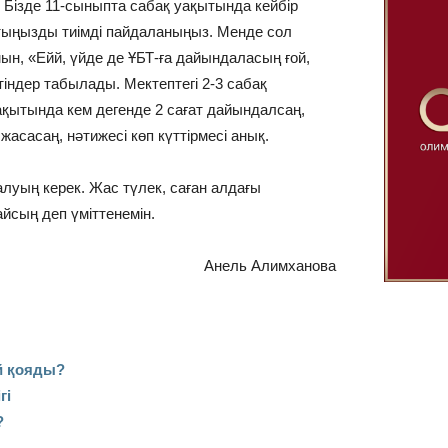
 Бізде 11-сыныпта сабақ уақытында кейбір
тыңызды тиімді пайдаланыңыз. Менде сол
н, «Ейй, үйде де ҰБТ-ға дайындаласың ғой,
тіндер табылады. Мектептегі 2-3 сабақ
ақытында кем дегенде 2 сағат дайындалсаң,
асасаң, нәтижесі көп күттірмесі анық.
луың керек. Жас түлек, саған алдағы
айсың деп үміттенемін.
Анель Алимханова
й қояды?
гі
?