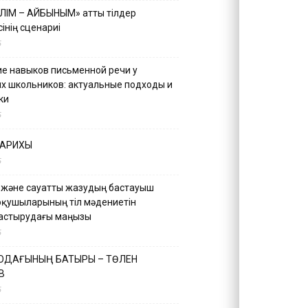
ІЛІМ – АЙБЫНЫМ» атты тілдер
інің сценариі
5
е навыков письменной речи у
х школьников: актуальные подходы и
ки
5
ТАРИХЫ
5
 және сауатты жазудың бастауыш
оқушыларының тіл мәдениетін
астырудағы маңызы
5
 ОДАҒЫНЫҢ БАТЫРЫ – ТӨЛЕН
В
5