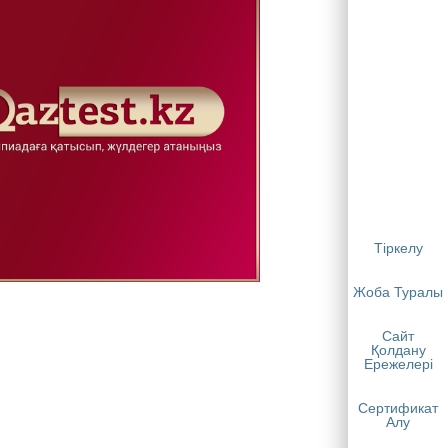
Тіркелу
Жоба Туралы
Сайт
Қолдану
Ережелері
Сертификат
Алу