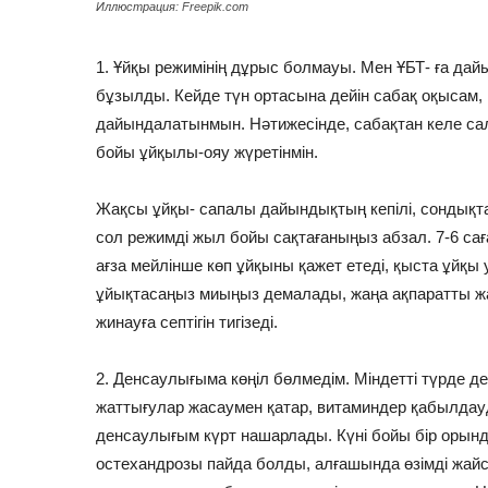
Иллюстрация: Freepik.com
1. Ұйқы режимінің дұрыс болмауы. Мен ҰБТ- ға да
бұзылды. Кейде түн ортасына дейін сабақ оқысам, к
дайындалатынмын. Нәтижесінде, сабақтан келе сал
бойы ұйқылы-ояу жүретінмін.
Жақсы ұйқы- сапалы дайындықтың кепілі, сондықт
сол режимді жыл бойы сақтағаныңыз абзал. 7-6 сағ
ағза мейлінше көп ұйқыны қажет етеді, қыста ұйқ
ұйықтасаңыз миыңыз демалады, жаңа ақпаратты ж
жинауға септігін тигізеді.
2. Денсаулығыма көңіл бөлмедім. Міндетті түрде ден
жаттығулар жасаумен қатар, витаминдер қабылдауд
денсаулығым күрт нашарлады. Күні бойы бір орын
остехандрозы пайда болды, алғашында өзімді жайс