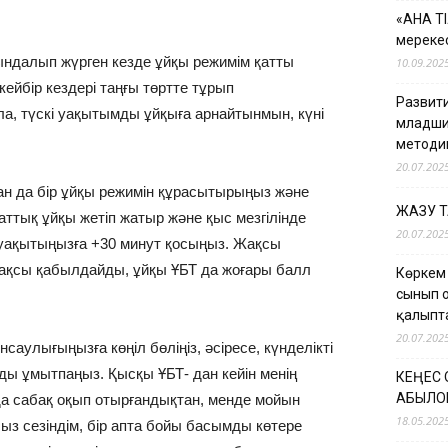
«АНА Т
мерекес
йындалып жүрген кезде ұйқы режимім қатты
10.09.202
ейбір кездері таңғы төртте тұрып
Развити
а, түскі уақытымды ұйқыға арнайтынмын, күні
младши
методи
20.07.202
ан да бір ұйқы режимін құрасытырыңыз және
ЖАЗУ 
аттық ұйқы жетіп жатыр және қыс мезгілінде
20.07.202
ы уақытыңызға +30 минут қосыңыз. Жақсы
ақсы қабылдайды, ұйқы ҰБТ да жоғары балл
Көркем
сынып 
қалыпт
20.07.202
саулығыңызға көңіл бөліңіз, әсіресе, күнделікті
ы ұмытпаңыз. Қысқы ҰБТ- дан кейін менің
КЕҢЕС
ҚАБЫЛО
да сабақ оқып отырғандықтан, менде мойын
18.05.202
ыз сезіндім, бір апта бойы басымды көтере