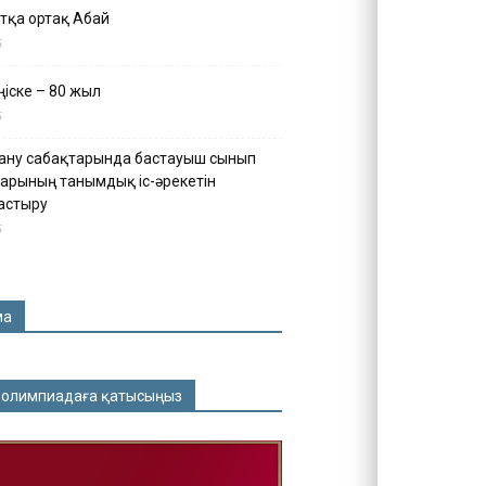
тқа ортақ Абай
5
іске – 80 жыл
5
ану сабақтарында бастауыш сынып
арының танымдық іс-әрекетін
астыру
5
ма
 олимпиадаға қатысыңыз