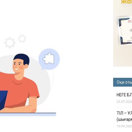
Оқи от
НЕГЕ Б
05.07.202
ТІЛ – 
(шығар
10.09.202