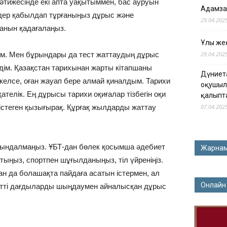
әтижесінде екі апта уақытыммен, бас ауруын
Адамза
дер қабылдап тұрғаныңыз дұрыс және
29.04.202
ғанын қадағалаңыз.
Ұлы жең
ым. Мен бұрындары да тест жаттаудың дұрыс
29.04.202
медім. Қазақстан тарихынан жарты кітапшаны
Дүниет
елсе, оған жауап бере алмай қиналдым. Тарихи
оқушыл
қателік. Ең дұрысы тарихи оқиғалар тізбегін оқи
қалыпт
істеген қызығырақ. Құрғақ жылдарды жаттау
07.04.202
айындалмаңыз. ҰБТ-дан бөлек қосымша әдебиет
Жарна
тыңыз, спортпен шұғылданыңыз, тіл үйреніңіз.
н да болашақта пайдаға асатын істермен, ал
Онлайн
жетті дағдыларды шыңдаумен айналысқан дұрыс