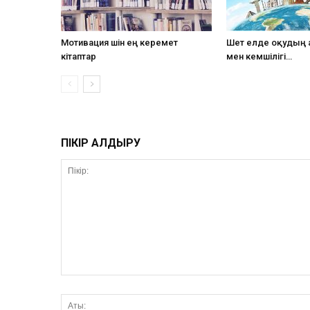
Мотивация үшін ең керемет
Шет елде оқудың
кітаптар
мен кемшілігі…
ПІКІР ҚАЛДЫРУ