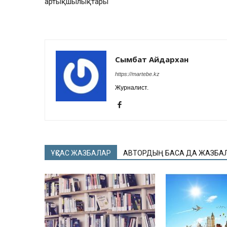
артықшылықтары
Сымбат Айдархан
https://martebe.kz
Журналист.
ҰҚСАС ЖАЗБАЛАР
АВТОРДЫҢ БАСҚА ДА ЖАЗБА