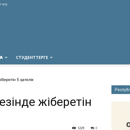
т алу
ҒА
СТУДЕНТТЕРГЕ
іберетін 5 қателік
Респуб
езінде жіберетін
1229
0