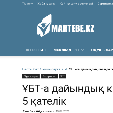
Тіркелу
Жоба туралы
Сайт қолдану ережелері
Сертифика
Martebe.kz
білім
сайты
НЕГІЗГІ БЕТ
МҰҒАЛІМДЕРГЕ
ОҚУШЫЛАР
Басты бет
Оқушыларға
ҰБТ
ҰБТ-ға дайындық кезінде ж
Оқушыларға
Рефераттар
ҰБТ
ҰБТ-ға дайындық к
5 қателік
Сымбат Айдархан
-
19.02.2021