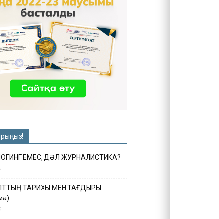
ырыңыз!
ЛОГИНГ ЕМЕС, ДӘЛ ЖУРНАЛИСТИКА?
6
ҰЛТТЫҢ ТАРИХЫ МЕН ТАҒДЫРЫ
ма)
5