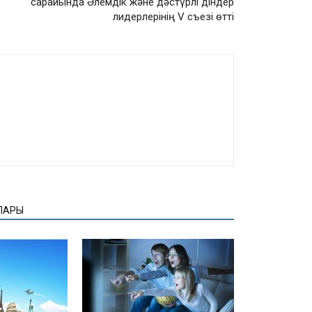
сарайында Әлемдік және дәстүрлі діндер
лидерлерінің V съезі өтті
ЛАРЫ