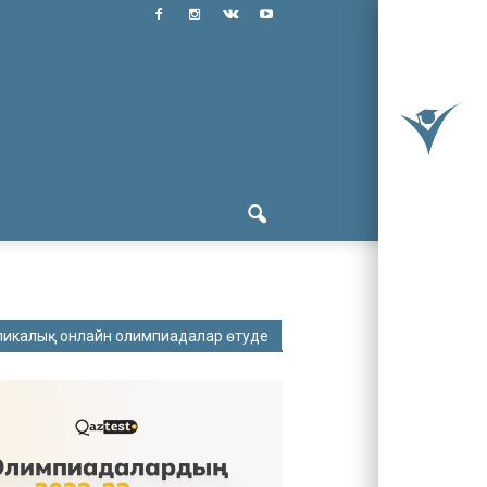
ликалық онлайн олимпиадалар өтуде