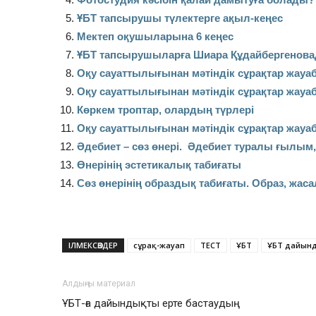
ҰБТ тапсырушы түлектерге ақыл-кеңес
Мектеп оқушыларына 6 кеңес
ҰБТ тапсырушыларға Шиара Құдайбергенова
Оқу сауаттылығынан мәтіндік сұрақтар жауаб
Оқу сауаттылығынан мәтіндік сұрақтар жауаб
Көркем троптар, олардың түрлері
Оқу сауаттылығынан мәтіндік сұрақтар жауаб
Әдебиет – сөз өнері. Әдебиет туралы ғылым
Өнерінің эстетикалық табиғаты
Сөз өнерінің образдық табиғаты. Образ, жас
ІЛМЕКСӨЗДЕР
сұрақ-жауап
ТЕСТ
ҰБТ
ҰБТ дайын
Алдыңғы материал
ҰБТ-ға дайындықты ерте бастаудың