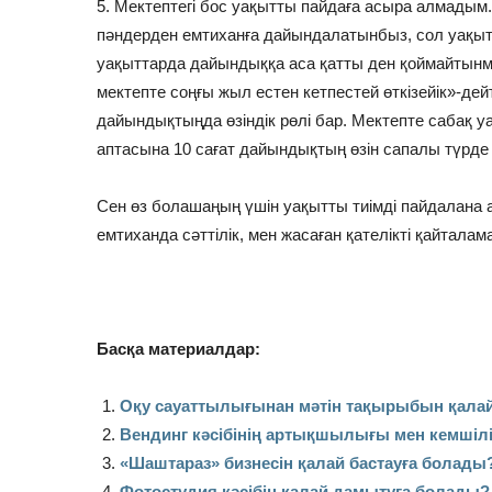
5. Мектептегі бос уақытты пайдаға асыра алмадым.
пәндерден емтиханға дайындалатынбыз, сол уақы
уақыттарда дайындыққа аса қатты ден қоймайтынмы
мектепте соңғы жыл естен кетпестей өткізейік»-дей
дайындықтыңда өзіндік рөлі бар. Мектепте сабақ у
аптасына 10 сағат дайындықтың өзін сапалы түрде ж
Сен өз болашаңың үшін уақытты тиімді пайдалана а
емтиханда сәттілік, мен жасаған қателікті қайталам
Басқа материалдар:
Оқу сауаттылығынан мәтін тақырыбын қала
Вендинг кәсібінің артықшылығы мен кемшілі
«Шаштараз» бизнесін қалай бастауға болады
Фотостудия кәсібін қалай дамытуға болады?