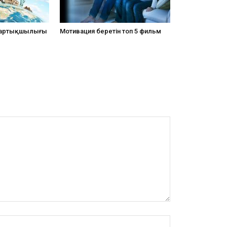
 артықшылығы
Мотивация беретін топ 5 фильм