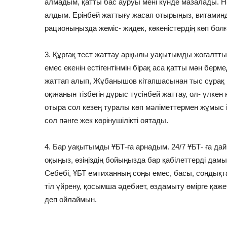
алмадым, қатты бас ауруы мені күнде мазалады. Н
алдым. Ерінбей жаттығу жасап отырыңыз, витамин
рационыңызда жеміс- жидек, көкеністердің көп бол
3. Құрғақ тест жаттау арқылы уақытымды жоғалтт
емес екенін естігентінмін бірақ аса қатты мән бер
жаттап алып, Жұбанышов кітапшасынан тыс сұрақ к
оқиғанын тізбегін дұрыс түсінбей жаттау, ол- үлкен 
отыра сол кезең туралы көп мәліметтермен жұмыс 
сол пәнге жек көрінушілікті оятады.
4. Бар уақытымды ҰБТ-ға арнадым. 24/7 ҰБТ- ға д
оқыңыз, өзіңіздің бойыңызда бар қабілеттерді дамы
Себебі, ҰБТ емтиханның соңы емес, басы, сондықта
тіл үйрену, қосымша әдебиет, өздамыту өмірге қа
деп ойлаймын.