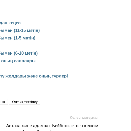
дан кеңес
ымен (11-15 мәтін)
ымен (1-5 мәтін)
ымен (6-10 мәтін)
, оның салалары.
алу жолдары және оның түрлері
дық
Ұлттық тестілеу
Келесі материал
Астана және адамзат. Бейбітшілік пен келісім