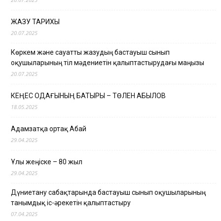
ЖАЗУ ТАРИХЫ
20.07.2025
Көркем және сауатты жазудың бастауыш сынып
оқушыларының тіл мәдениетін қалыптастырудағы маңызы
20.07.2025
КЕҢЕС ОДАҒЫНЫҢ БАТЫРЫ – ТӨЛЕН ҚАБЫЛОВ
18.05.2025
Адамзатқа ортақ Абай
29.04.2025
Ұлы жеңіске – 80 жыл
29.04.2025
Дүниетану сабақтарында бастауыш сынып оқушыларының
танымдық іс-әрекетін қалыптастыру
07.04.2025