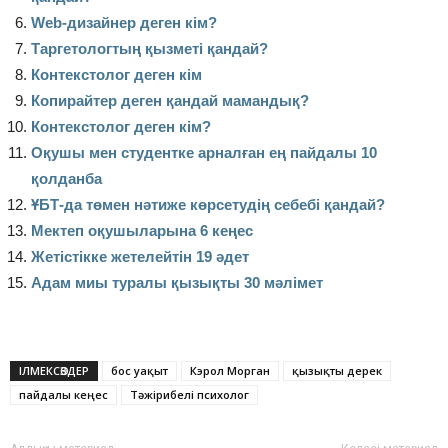
Web-дизайнер деген кім?
Таргетологтың қызметі қандай?
Контекстолог деген кім
Копирайтер деген қандай мамандық?
Контекстолог деген кім?
Оқушы мен студентке арналған ең пайдалы 10
қолданба
ҰБТ-да төмен нәтиже көрсетудің себебі қандай?
Мектеп оқушыларына 6 кеңес
Жетістікке жетелейтін 19 әдет
Адам миы туралы қызықты 30 мәлімет
ІЛМЕКСӨЗДЕР
бос уақыт
Кэрол Морган
қызықты дерек
пайдалы кеңес
Тәжірибелі психолог