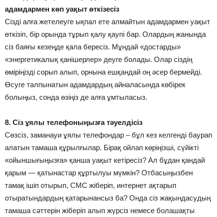
адамдармен көп уақыт өткізесіз
Сізді алға жетелеуге ықпал ете алмайтын адамдармен уақыт
өткізіп, бір орында тұрып қалу қаупі бар. Олардың жанында
сіз баяғы кезеңде қала бересіз. Мұндай «достарды»
«энергетикалық қанішерлер» деуге болады. Олар сіздің
өміріңізді сорып алып, орнына ешқандай оң әсер бермейді.
Өсуге талпынатын адамдардың айналасында көбірек
болыңыз, сонда өзіңіз де алға ұмтыласыз.
8. Сіз ұялы телефоныңызға тәуелдісіз
Сөзсіз, заманауи ұялы телефондар – бұл кез келгенді баурап
алатын тамаша құрылғылар. Бірақ ойлап көріңізші, сүйікті
«ойыншығыңызға» қанша уақыт кетіресіз? Ал бұдан қандай
қарым — қатынастар құртылуы мүмкін? Отбасыңызбен
тамақ ішіп отырып, СМС жіберіп, интернет ақтарып
отыратындардың қатарынансыз ба? Онда сіз жақындасудың
тамаша сәттерін жіберіп алып жүрсіз немесе болашақты