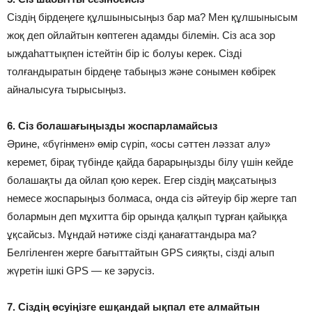
Сіздің бірдеңеге құлшынысыңыз бар ма? Мен құлшынысым
жоқ деп ойлайтын көптеген адамды білемін. Сіз аса зор
ыждаһаттықпен істейтін бір іс болуы керек. Сізді
толғандыратын бірдеңе табыңыз және сонымен көбірек
айналысуға тырысыңыз.
6. Сіз болашағыңызды жоспарламайсыз
Әрине, «бүгінмен» өмір сүріп, «осы сәттен ләззат алу»
керемет, бірақ түбінде қайда барарыңызды білу үшін кейде
болашақты да ойлап қою керек. Егер сіздің мақсатыңыз
немесе жоспарыңыз болмаса, онда сіз әйтеуір бір жерге тап
болармын деп мұхитта бір орында қалқып тұрған қайыққа
ұқсайсыз. Мұндай нәтиже сізді қанағаттандыра ма?
Белгіленген жерге бағыттайтын GPS сияқты, сізді алып
жүретін ішкі GPS — ке зәрусіз.
7. Сіздің өсуіңізге ешқандай ықпал ете алмайтын