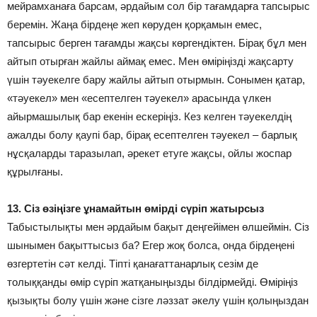
мейрамханаға барсам, әрдайым сол бір тағамдарға тапсырыс
беремін. Жаңа бірдеңе жеп көруден қорқамын емес,
тапсырыс берген тағамды жақсы көргендіктен. Бірақ бұл мен
айтып отырған жайлы аймақ емес. Мен өміріңізді жақсарту
үшін тәуекелге бару жайлы айтып отырмын. Сонымен қатар,
«тәуекел» мен «есептелген тәуекел» арасында үлкен
айырмашылық бар екенін ескеріңіз. Кез келген тәуекелдің
ажалды болу қаупі бар, бірақ есептелген тәуекел – барлық
нұсқаларды таразылап, әрекет етуге жақсы, ойлы жоспар
құрылғаны.
13. Сіз өзіңізге ұнамайтын өмірді сүріп жатырсыз
Табыстылықты мен әрдайым бақыт деңгейімен өлшеймін. Сіз
шынымен бақыттысыз ба? Егер жоқ болса, онда бірдеңені
өзгертетін сәт келді. Тіпті қанағаттанарлық сезім де
толыққанды өмір сүріп жатқаныңызды білдірмейді. Өміріңіз
қызықты болу үшін және сізге ләззат әкелу үшін қолыңыздан