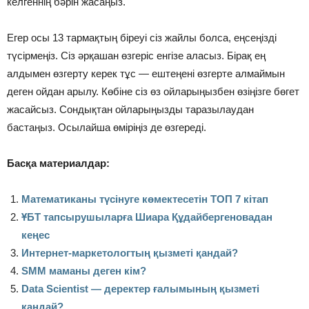
келгеннің бәрін жасаңыз.
Егер осы 13 тармақтың біреуі сіз жайлы болса, еңсеңізді
түсірмеңіз. Сіз әрқашан өзгеріс енгізе аласыз. Бірақ ең
алдымен өзгерту керек тұс — ештеңені өзгерте алмаймын
деген ойдан арылу. Көбіне сіз өз ойларыңызбен өзіңізге бөгет
жасайсыз. Сондықтан ойларыңызды таразылаудан
бастаңыз. Осылайша өміріңіз де өзгереді.
Басқа материалдар:
Математиканы түсінуге көмектесетін ТОП 7 кітап
ҰБТ тапсырушыларға Шиара Құдайбергеновадан
кеңес
Интернет-маркетологтың қызметі қандай?
SMM маманы деген кім?
Data Scientist — деректер ғалымының қызметі
қандай?