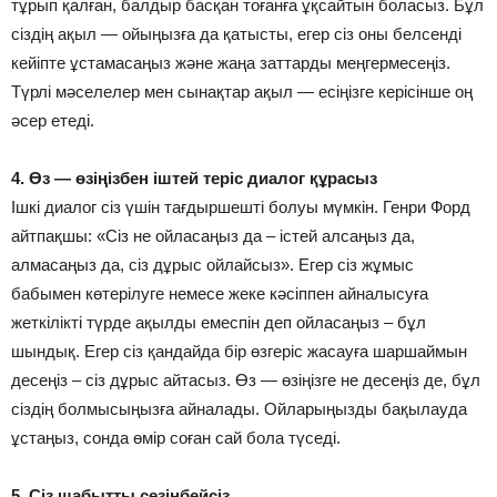
тұрып қалған, балдыр басқан тоғанға ұқсайтын боласыз. Бұл
сіздің ақыл — ойыңызға да қатысты, егер сіз оны белсенді
кейіпте ұстамасаңыз және жаңа заттарды меңгермесеңіз.
Түрлі мәселелер мен сынақтар ақыл — есіңізге керісінше оң
әсер етеді.
4. Өз — өзіңізбен іштей теріс диалог құрасыз
Ішкі диалог сіз үшін тағдыршешті болуы мүмкін. Генри Форд
айтпақшы: «Сіз не ойласаңыз да – істей алсаңыз да,
алмасаңыз да, сіз дұрыс ойлайсыз». Егер сіз жұмыс
бабымен көтерілуге немесе жеке кәсіппен айналысуға
жеткілікті түрде ақылды емеспін деп ойласаңыз – бұл
шындық. Егер сіз қандайда бір өзгеріс жасауға шаршаймын
десеңіз – сіз дұрыс айтасыз. Өз — өзіңізге не десеңіз де, бұл
сіздің болмысыңызға айналады. Ойларыңызды бақылауда
ұстаңыз, сонда өмір соған сай бола түседі.
5. Сіз шабытты сезінбейсіз