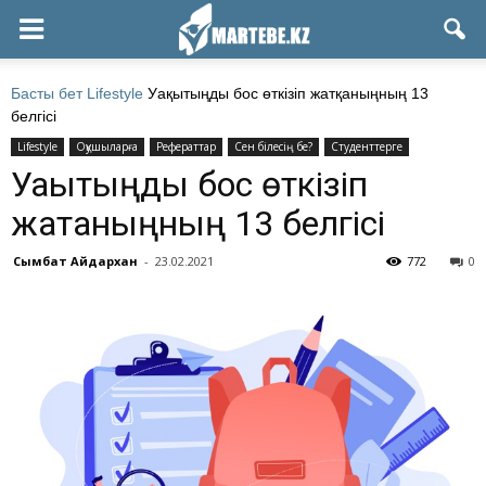
Басты бет
Lifestyle
Уақытыңды бос өткізіп жатқаныңның 13
белгісі
Lifestyle
Оқушыларға
Рефераттар
Сен білесің бе?
Студенттерге
Уақытыңды бос өткізіп
жатқаныңның 13 белгісі
Сымбат Айдархан
-
23.02.2021
772
0