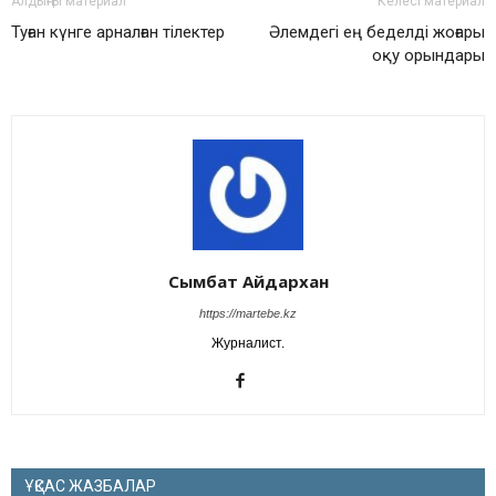
Алдыңғы материал
Келесі материал
Туған күнге арналған тілектер
Әлемдегі ең беделді жоғары
оқу орындары
Сымбат Айдархан
https://martebe.kz
Журналист.
ҰҚСАС ЖАЗБАЛАР