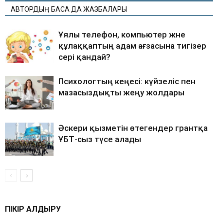
АВТОРДЫҢ БАСҚА ДА ЖАЗБАЛАРЫ
Ұялы телефон, компьютер және
құлаққаптың адам ағзасына тигізер
әсері қандай?
Психологтың кеңесі: күйзеліс пен
мазасыздықты жеңу жолдары
Әскери қызметін өтегендер грантқа
ҰБТ-сыз түсе алады
ПІКІР ҚАЛДЫРУ