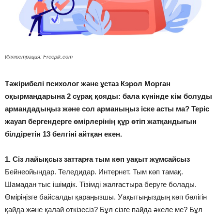
Иллюстрация: Freepik.com
Тәжірибелі психолог және ұстаз Кэрол Морган
оқырмандарына 2 сұрақ қояды: бала күнінде кім болуды
армандадыңыз және сол арманыңыз іске асты ма? Теріс
жауап бергендерге өмірлерінің құр өтіп жатқандығын
білдіретін 13 белгіні айтқан екен.
1. Сіз лайықсыз заттарға тым көп уақыт жұмсайсыз
Бейнеойындар. Теледидар. Интернет. Тым көп тамақ.
Шамадан тыс ішімдік. Тізімді жалғастыра беруге болады.
Өміріңізге байсалды қараңызшы. Уақытыңыздың көп бөлігін
қайда және қалай өткізесіз? Бұл сізге пайда әкеле ме? Бұл