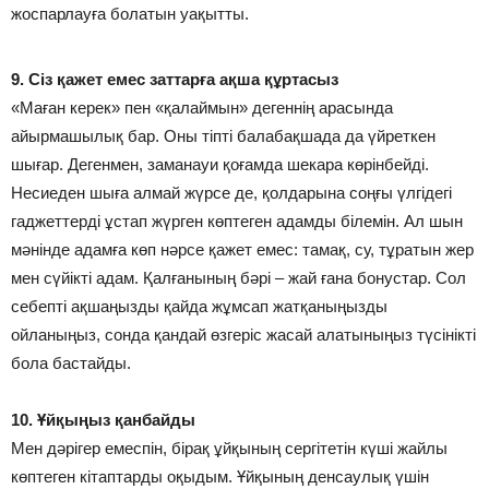
жоспарлауға болатын уақытты.
9. Сіз қажет емес заттарға ақша құртасыз
«Маған керек» пен «қалаймын» дегеннің арасында
айырмашылық бар. Оны тіпті балабақшада да үйреткен
шығар. Дегенмен, заманауи қоғамда шекара көрінбейді.
Несиеден шыға алмай жүрсе де, қолдарына соңғы үлгідегі
гаджеттерді ұстап жүрген көптеген адамды білемін. Ал шын
мәнінде адамға көп нәрсе қажет емес: тамақ, су, тұратын жер
мен сүйікті адам. Қалғанының бәрі – жай ғана бонустар. Сол
себепті ақшаңызды қайда жұмсап жатқаныңызды
ойланыңыз, сонда қандай өзгеріс жасай алатыныңыз түсінікті
бола бастайды.
10. Ұйқыңыз қанбайды
Мен дәрігер емеспін, бірақ ұйқының сергітетін күші жайлы
көптеген кітаптарды оқыдым. Ұйқының денсаулық үшін