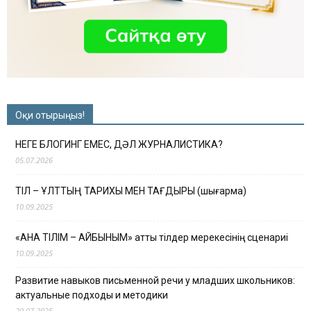
Оқи отырыңыз!
НЕГЕ БЛОГИНГ ЕМЕС, ДӘЛ ЖУРНАЛИСТИКА?
05.07.2026
ТІЛ – ҰЛТТЫҢ ТАРИХЫ МЕН ТАҒДЫРЫ (шығарма)
10.09.2025
«АНА ТІЛІМ – АЙБЫНЫМ» атты тілдер мерекесінің сценариі
10.09.2025
Развитие навыков письменной речи у младших школьников:
актуальные подходы и методики
20.07.2025