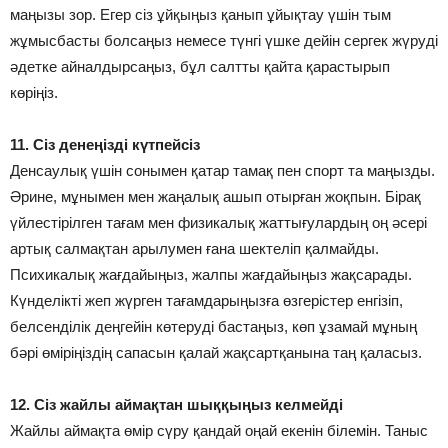
маңызы зор. Егер сіз ұйқыңыз қанып ұйықтау үшін тым
жұмысбасты болсаңыз немесе түнгі үшке дейін сергек жүруді
әдетке айналдырсаңыз, бұл салтты қайта қарастырып
көріңіз.
11. Сіз денеңізді күтпейсіз
Денсаулық үшін сонымен қатар тамақ пен спорт та маңызды.
Әрине, мұнымен мен жаңалық ашып отырған жоқпын. Бірақ
үйлестірілген тағам мен физикалық жаттығулардың оң әсері
артық салмақтан арылумен ғана шектеліп қалмайды.
Психикалық жағдайыңыз, жалпы жағдайыңыз жақсарады.
Күнделікті жеп жүрген тағамдарыңызға өзгерістер енгізіп,
белсенділік деңгейін көтеруді бастаңыз, көп ұзамай мұның
бәрі өміріңіздің сапасын қалай жақсартқанына таң қаласыз.
12. Сіз жайлы аймақтан шыққыңыз келмейді
Жайлы аймақта өмір сүру қандай оңай екенін білемін. Таныс