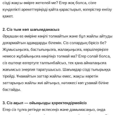
сізді жақсы өмірге жетелей ме? Егер жоқ болса, сізге
күнделікті әрекеттеріңізді қайта қарастырып, өзгерістер енгізу
қажет.
2. Сіз тым көп шағымданасыз
Әрқашан өз өміріне көңілі толмайтын және бұл жайлы айтуды
доғармайтын адамдарды білемін. Сіз солардың бірісіз бе?
Жұмысыңызға, бастығыңызға, жалақыңызға, көршілеріңізге
немесе жұбайыңызға көңіліңіз толмай ма? Егер солай болса,
сіз ештеңе өзгертуге талпынбайсыз, тек қана айналаңызға
жағымсыз энергия таратушысыз. Шағымдар сізді тығырыққа
тірейді. Ұнамайтын заттар жайлы емес, жақсы көретін
заттарыңыз жайлы жиі айтыңыз, нәтижесі көп ұзамай біліне
бастайды.
3. Сіз ақыл — ойыңызды қоректендірмейсіз
Егер сіз тұлға ретінде өспесеңіз және дамымасаңыз, онда