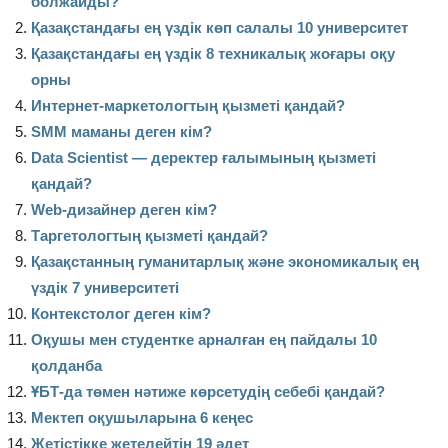
болжайды?
Қазақстандағы ең үздік көп салалы 10 университет
Қазақстандағы ең үздік 8 техникалық жоғары оқу
орны
Интернет-маркетологтың қызметі қандай?
SMM маманы деген кім?
Data Scientist — деректер ғалымының қызметі
қандай?
Web-дизайнер деген кім?
Таргетологтың қызметі қандай?
Қазақстанның гуманитарлық және экономикалық ең
үздік 7 университеті
Контекстолог деген кім?
Оқушы мен студентке арналған ең пайдалы 10
қолданба
ҰБТ-да төмен нәтиже көрсетудің себебі қандай?
Мектеп оқушыларына 6 кеңес
Жетістікке жетелейтін 19 әдет