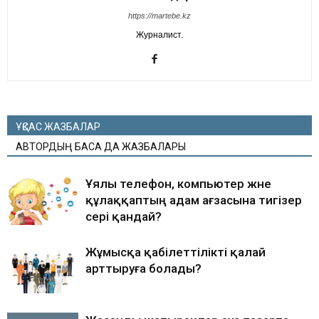
https://martebe.kz
Журналист.
ҰҚСАС ЖАЗБАЛАР
АВТОРДЫҢ БАСҚА ДА ЖАЗБАЛАРЫ
Ұялы телефон, компьютер және
құлаққаптың адам ағзасына тигізер
әсері қандай?
Жұмысқа қабілеттілікті қалай
арттыруға болады?