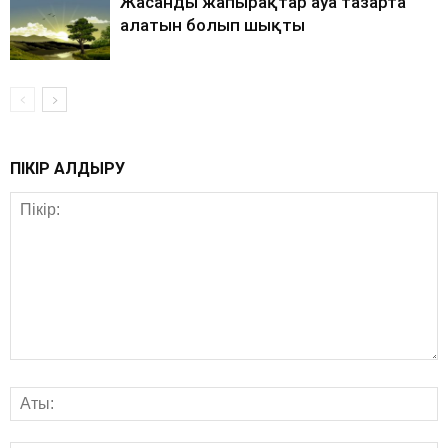
Жасанды жапырақтар ауа тазарта
алатын болып шықты
ПІКІР ҚАЛДЫРУ