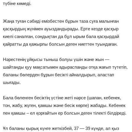
түбіне көмеді.
Жаңа туған сәбиді емізбестен бұрын таза суға малынған
қасқырдың жүнімен ауыздандырады. Ерте кезде қасқыр
киелі саналған, сондықтан да бұл ырым бала қасқырдай
қайратты да қажырлы болсын деген ниеттен туындаған.
Нәрестенің ұйқысы тыныш болуы үшін және жын —
шайтанды қуу мақсатымен адыраспанды отқа жағып түтетіп,
баланы бөлерден бұрын бесікті айналдырып, аластап
шығады.
Бала бөленген бесіктің үстіне жеті нәрсе (шапан, кебенек,
тон, жабу, жүген, қамшы және бесік көрпе) жабады. Кебенек
пен қамшы – ел қорғайтын ер болсын деген тілекті білдіреді.
Ұл баланы қырық күнге жеткізбей, 37 — 39 күнде, ал қыз