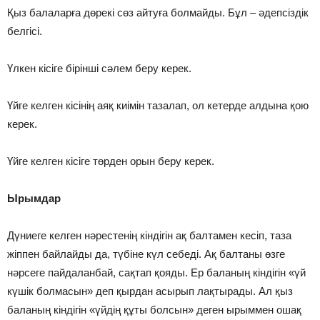
Қыз балаларға дөрекі сөз айтуға болмайды. Бұл – әдепсіздік
белгісі.
Үлкен кісіге бірінші сәлем беру керек.
Үйге келген кісінің аяқ киімін тазалап, ол кетерде алдына қою
керек.
Үйге келген кісіге төрден орын беру керек.
Ырымдар
Дүниеге келген нәрестенің кіндігін ақ балтамен кесіп, таза
жіппен байлайды да, түбіне күл себеді. Ақ балтаны өзге
нәрсеге пайдаланбай, сақтап қояды. Ер баланың кіндігін «үй
күшік болмасын» деп қырдан асырып лақтырады. Ал қыз
баланың кіндігін «үйдің құты болсын» деген ырыммен ошақ