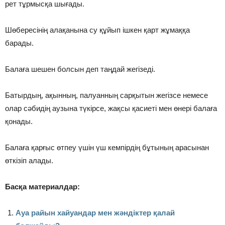
рет тұрмысқа шығады.
Шөбересінің алақанына су құйып ішкен қарт жұмаққа
барады.
Балаға шешен болсын деп таңдай жегізеді.
Батырдың, ақынның, палуанның сарқытын жегізсе немесе
олар сәбидің аузына түкірсе, жақсы қасиеті мен өнері балаға
қонады.
Балаға қарғыс өтпеу үшін үш кемпірдің бұтының арасынан
өткізіп алады.
Басқа материалдар:
Ауа райын хайуандар мен жәндіктер қалай