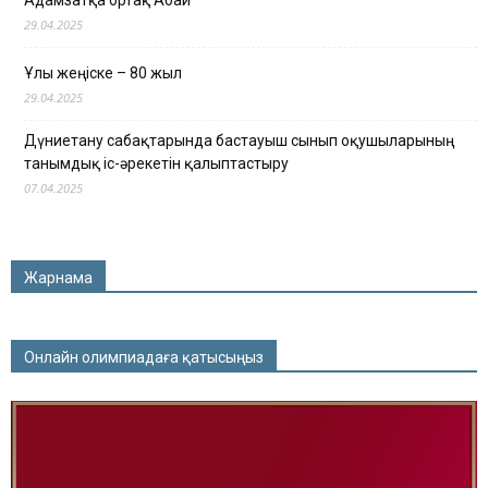
Адамзатқа ортақ Абай
29.04.2025
Ұлы жеңіске – 80 жыл
29.04.2025
Дүниетану сабақтарында бастауыш сынып оқушыларының
танымдық іс-әрекетін қалыптастыру
07.04.2025
Жарнама
Онлайн олимпиадаға қатысыңыз