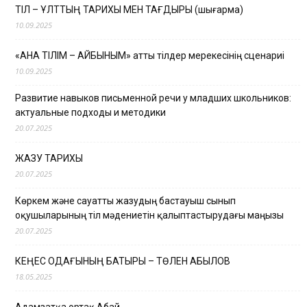
ТІЛ – ҰЛТТЫҢ ТАРИХЫ МЕН ТАҒДЫРЫ (шығарма)
10.09.2025
«АНА ТІЛІМ – АЙБЫНЫМ» атты тілдер мерекесінің сценариі
10.09.2025
Развитие навыков письменной речи у младших школьников:
актуальные подходы и методики
20.07.2025
ЖАЗУ ТАРИХЫ
20.07.2025
Көркем және сауатты жазудың бастауыш сынып
оқушыларының тіл мәдениетін қалыптастырудағы маңызы
20.07.2025
КЕҢЕС ОДАҒЫНЫҢ БАТЫРЫ – ТӨЛЕН ҚАБЫЛОВ
18.05.2025