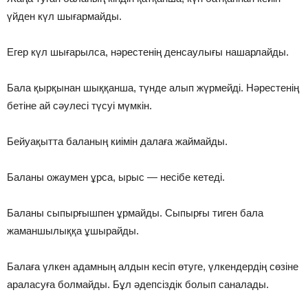
үйден күл шығармайды.
Егер күл шығарылса, нәрестенің денсаулығы нашарлайды.
Бала қырқынан шыққанша, түнде алып жүрмейді. Нәрестенің
бетіне ай сәулесі түсуі мүмкін.
Бейуақытта баланың киімін далаға жаймайды.
Баланы ожаумен ұрса, ырыс — несібе кетеді.
Баланы сыпырғышпен ұрмайды. Сыпырғы тиген бала
жаманшылыққа ұшырайды.
Балаға үлкен адамның алдын кесіп өтуге, үлкендердің сөзіне
араласуға болмайды. Бұл әдепсіздік болып саналады.