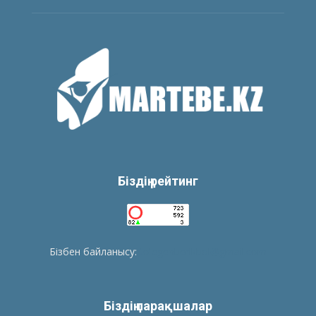
Біздің рейтинг
Бізбен байланысу:
tolegenberikbol@gmail.com
Біздің парақшалар