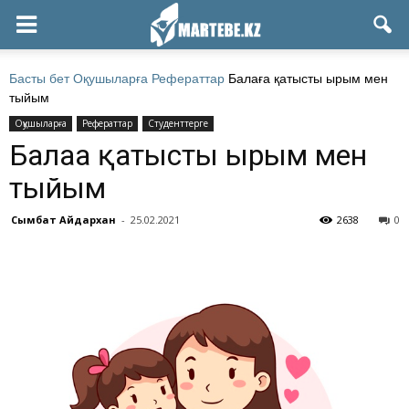
Басты бет
Оқушыларға
Рефераттар
Балаға қатысты ырым мен
тыйым
Оқушыларға
Рефераттар
Студенттерге
Балаға қатысты ырым мен
тыйым
Сымбат Айдархан
-
25.02.2021
2638
0