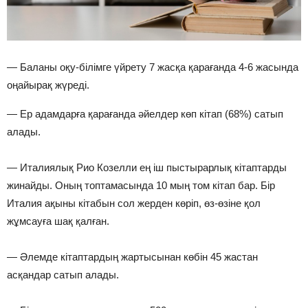
— Баланы оқу-білімге үйрету 7 жасқа қарағанда 4-6 жасында
оңайырақ жүреді.
— Ер адамдарға қарағанда әйелдер көп кітап (68%) сатып
алады.
— Италиялық Рио Козелли ең іш пыстырарлық кітаптарды
жинайды. Оның топтамасында 10 мың том кітап бар. Бір
Италия ақыны кітабын сол жерден көріп, өз-өзіне қол
жұмсауға шақ қалған.
— Әлемде кітаптардың жартысынан көбін 45 жастан
асқандар сатып алады.