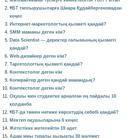
ҰБТ тапсырушыларға Шиара Құдайбергеновадан
кеңес
Интернет-маркетологтың қызметі қандай?
SMM маманы деген кім?
Data Scientist — деректер ғалымының қызметі
қандай?
Web-дизайнер деген кім?
Таргетологтың қызметі қандай?
Контекстолог деген кім
Копирайтер деген қандай мамандық?
Контекстолог деген кім?
Оқушы мен студентке арналған ең пайдалы 10
қолданба
ҰБТ-да төмен нәтиже көрсетудің себебі қандай?
Мектеп оқушыларына 6 кеңес
Жетістікке жетелейтін 19 әдет
Адам миы туралы қызықты 30 мәлімет