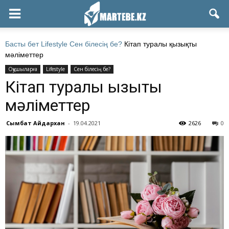
Басты бет
Lifestyle
Сен білесің бе?
Кітап туралы қызықты
мәліметтер
Оқушыларға
Lifestyle
Сен білесің бе?
Кітап туралы қызықты
мәліметтер
Сымбат Айдархан
-
19.04.2021
2626
0