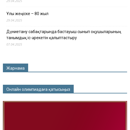
29.04.2025
Ұлы жеңіске – 80 жыл
29.04.2025
Дүниетану сабақтарында бастауыш сынып оқушыларының
танымдық іс-әрекетін қалыптастыру
07.04.2025
Жарнама
Онлайн олимпиадаға қатысыңыз