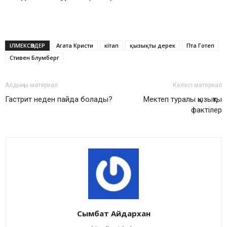
ІЛМЕКСӨЗДЕР
Агата Кристи
кітап
қызықты дерек
Пта Готеп
Стивен Блумберг
Алдыңғы материал
Келесі материал
Гастрит неден пайда болады?
Мектеп туралы қызықты
фактілер
Сымбат Айдархан