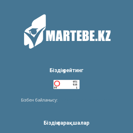
Біздің рейтинг
Бізбен байланысу:
tolegenberikbol@gmail.com
Біздің парақшалар