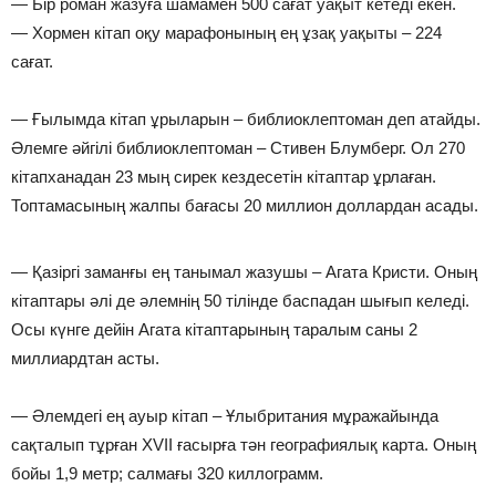
— Бір роман жазуға шамамен 500 сағат уақыт кетеді екен.
— Хормен кітап оқу марафонының ең ұзақ уақыты – 224
сағат.
— Ғылымда кітап ұрыларын – библиоклептоман деп атайды.
Әлемге әйгілі библиоклептоман – Стивен Блумберг. Ол 270
кітапханадан 23 мың сирек кездесетін кітаптар ұрлаған.
Топтамасының жалпы бағасы 20 миллион доллардан асады.
— Қазіргі заманғы ең танымал жазушы – Агата Кристи. Оның
кітаптары әлі де әлемнің 50 тілінде баспадан шығып келеді.
Осы күнге дейін Агата кітаптарының таралым саны 2
миллиардтан асты.
— Әлемдегі ең ауыр кітап – Ұлыбритания мұражайында
сақталып тұрған XVII ғасырға тән географиялық карта. Оның
бойы 1,9 метр; салмағы 320 киллограмм.