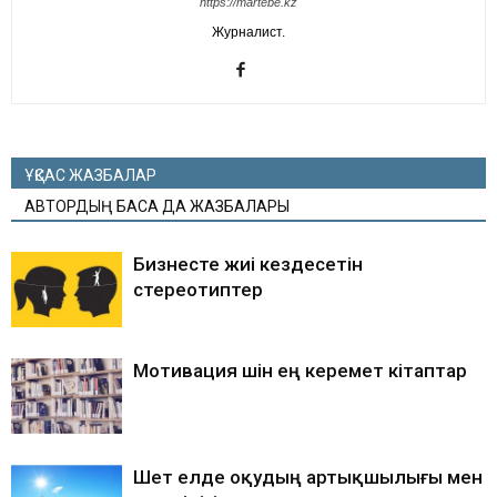
https://martebe.kz
Журналист.
ҰҚСАС ЖАЗБАЛАР
АВТОРДЫҢ БАСҚА ДА ЖАЗБАЛАРЫ
Бизнесте жиі кездесетін
стереотиптер
Мотивация үшін ең керемет кітаптар
Шет елде оқудың артықшылығы мен