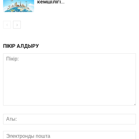
кемшілігі…
ПІКІР ҚАЛДЫРУ