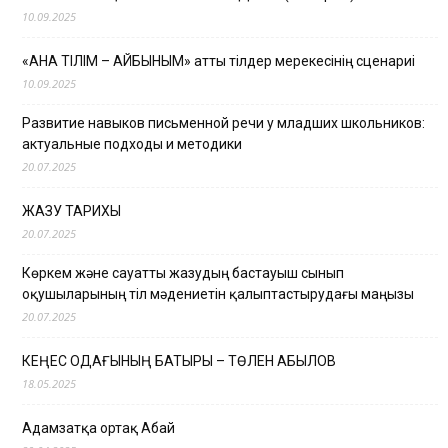
10.09.2025
«АНА ТІЛІМ – АЙБЫНЫМ» атты тілдер мерекесінің сценариі
10.09.2025
Развитие навыков письменной речи у младших школьников:
актуальные подходы и методики
20.07.2025
ЖАЗУ ТАРИХЫ
20.07.2025
Көркем және сауатты жазудың бастауыш сынып
оқушыларының тіл мәдениетін қалыптастырудағы маңызы
20.07.2025
КЕҢЕС ОДАҒЫНЫҢ БАТЫРЫ – ТӨЛЕН ҚАБЫЛОВ
18.05.2025
Адамзатқа ортақ Абай