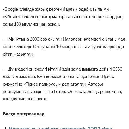
-Google әлемде жарық көрген барлық әдеби, ғылыми,
публицистикалық шығармалар санын есептегенде олардың
саны 130 миллионнан асқан.
— Минутына 2000 сөз оқыған Наполеон әлемдегі ең танымал
кітап кейіпкері. Ол туралы 10 мыңнан астам түрлі жанрларда
кітап жазылған.
— Дүниедегі ең ежелгі кітап біздің заманымызға дейінгі 3350
жылы жазылған. Бұл қолжазба оны тапқан Эмил Присс
құрметіне «Присс папирусы» деп аталған. Авторы
перғауынның уәзірі – Пта Готеп. Ол жастардың еріншектігін,
жалқаулығын сынаған.
Басқа материалдар:
Математиканы түсінуге көмектесетін ТОП 7 кітап